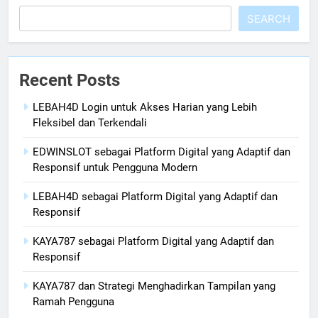
SEARCH
Recent Posts
LEBAH4D Login untuk Akses Harian yang Lebih
Fleksibel dan Terkendali
EDWINSLOT sebagai Platform Digital yang Adaptif dan
Responsif untuk Pengguna Modern
LEBAH4D sebagai Platform Digital yang Adaptif dan
Responsif
KAYA787 sebagai Platform Digital yang Adaptif dan
Responsif
KAYA787 dan Strategi Menghadirkan Tampilan yang
Ramah Pengguna