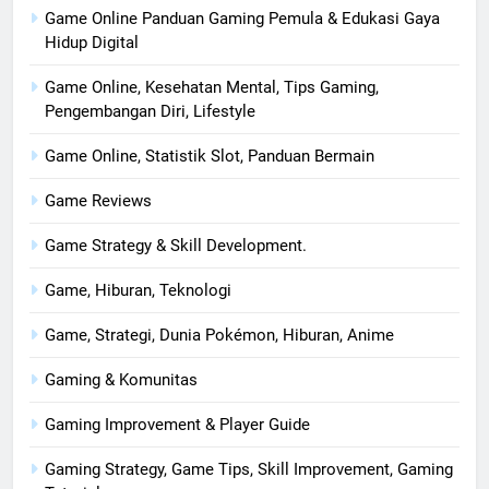
Game Online Panduan Gaming Pemula & Edukasi Gaya
Hidup Digital
Game Online, Kesehatan Mental, Tips Gaming,
Pengembangan Diri, Lifestyle
Game Online, Statistik Slot, Panduan Bermain
Game Reviews
Game Strategy & Skill Development.
Game, Hiburan, Teknologi
Game, Strategi, Dunia Pokémon, Hiburan, Anime
Gaming & Komunitas
Gaming Improvement & Player Guide
Gaming Strategy, Game Tips, Skill Improvement, Gaming