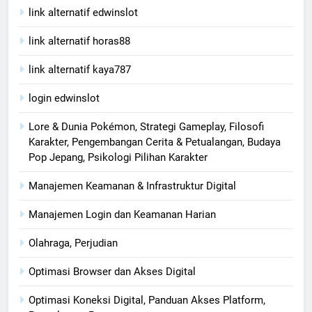
link alternatif edwinslot
link alternatif horas88
link alternatif kaya787
login edwinslot
Lore & Dunia Pokémon, Strategi Gameplay, Filosofi
Karakter, Pengembangan Cerita & Petualangan, Budaya
Pop Jepang, Psikologi Pilihan Karakter
Manajemen Keamanan & Infrastruktur Digital
Manajemen Login dan Keamanan Harian
Olahraga, Perjudian
Optimasi Browser dan Akses Digital
Optimasi Koneksi Digital, Panduan Akses Platform,