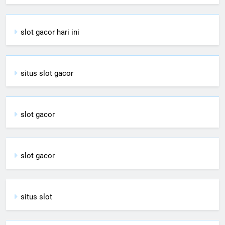
slot gacor hari ini
situs slot gacor
slot gacor
slot gacor
situs slot