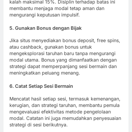
kalah maksimal 15%. Disiplin terhadap batas ini
membantu menjaga modal tetap aman dan
mengurangi keputusan impulsif.
5. Gunakan Bonus dengan Bijak
Jika situs menyediakan bonus deposit, free spins,
atau cashback, gunakan bonus untuk
mengeksplorasi taruhan baru tanpa mengurangi
modal utama. Bonus yang dimanfaatkan dengan
strategi dapat memperpanjang sesi bermain dan
meningkatkan peluang menang.
6. Catat Setiap Sesi Bermain
Mencatat hasil setiap sesi, termasuk kemenangan,
kerugian, dan strategi taruhan, membantu pemula
mengevaluasi efektivitas metode pengelolaan
modal. Catatan ini juga memudahkan penyesuaian
strategi di sesi berikutnya.