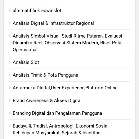
alternatif link edwinslot
Analisis Digital & Infrastruktur Regional
Analisis Simbol Visual, Studi Ritme Putaran, Evaluasi
Dinamika Reel, Observasi Sistem Modern, Riset Pola
Operasional
Analisis Slot
Analisis Trafik & Pola Pengguna
Antarmuka Digital,User Experience,Platform Online
Brand Awareness & Akses Digital
Branding Digital dan Pengalaman Pengguna
Budaya & Tradisi, Antropologi, Ekonomi Sosial,
Kehidupan Masyarakat, Sejarah & Identitas