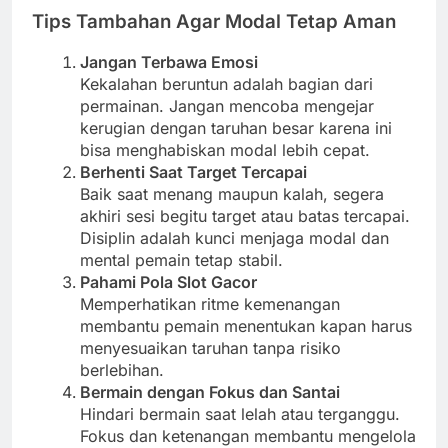
Tips Tambahan Agar Modal Tetap Aman
Jangan Terbawa Emosi
Kekalahan beruntun adalah bagian dari
permainan. Jangan mencoba mengejar
kerugian dengan taruhan besar karena ini
bisa menghabiskan modal lebih cepat.
Berhenti Saat Target Tercapai
Baik saat menang maupun kalah, segera
akhiri sesi begitu target atau batas tercapai.
Disiplin adalah kunci menjaga modal dan
mental pemain tetap stabil.
Pahami Pola Slot Gacor
Memperhatikan ritme kemenangan
membantu pemain menentukan kapan harus
menyesuaikan taruhan tanpa risiko
berlebihan.
Bermain dengan Fokus dan Santai
Hindari bermain saat lelah atau terganggu.
Fokus dan ketenangan membantu mengelola