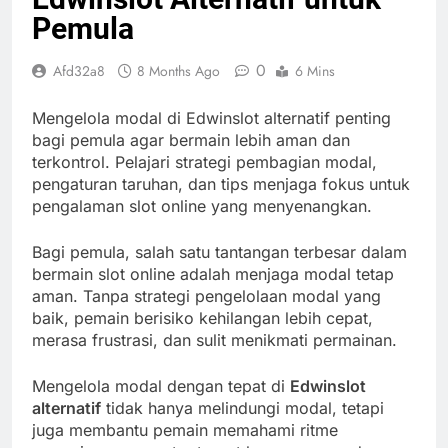
Pemula
0
Afd32a8
8 Months Ago
6 Mins
Mengelola modal di Edwinslot alternatif penting
bagi pemula agar bermain lebih aman dan
terkontrol. Pelajari strategi pembagian modal,
pengaturan taruhan, dan tips menjaga fokus untuk
pengalaman slot online yang menyenangkan.
Bagi pemula, salah satu tantangan terbesar dalam
bermain slot online adalah menjaga modal tetap
aman. Tanpa strategi pengelolaan modal yang
baik, pemain berisiko kehilangan lebih cepat,
merasa frustrasi, dan sulit menikmati permainan.
Mengelola modal dengan tepat di
Edwinslot
alternatif
tidak hanya melindungi modal, tetapi
juga membantu pemain memahami ritme