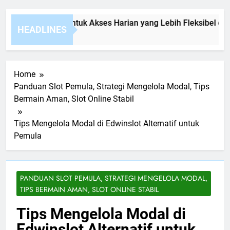
BAH4D Login untuk Akses Harian yang Lebih Fleksibel dan Te
HEADLINES
Weeks Ago
Home
Panduan Slot Pemula, Strategi Mengelola Modal, Tips
Bermain Aman, Slot Online Stabil
Tips Mengelola Modal di Edwinslot Alternatif untuk
Pemula
PANDUAN SLOT PEMULA, STRATEGI MENGELOLA MODAL,
TIPS BERMAIN AMAN, SLOT ONLINE STABIL
Tips Mengelola Modal di
Edwinslot Alternatif untuk