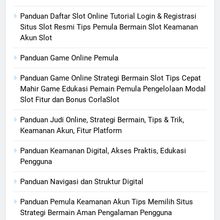
Panduan Daftar Slot Online Tutorial Login & Registrasi
Situs Slot Resmi Tips Pemula Bermain Slot Keamanan
Akun Slot
Panduan Game Online Pemula
Panduan Game Online Strategi Bermain Slot Tips Cepat
Mahir Game Edukasi Pemain Pemula Pengelolaan Modal
Slot Fitur dan Bonus CorlaSlot
Panduan Judi Online, Strategi Bermain, Tips & Trik,
Keamanan Akun, Fitur Platform
Panduan Keamanan Digital, Akses Praktis, Edukasi
Pengguna
Panduan Navigasi dan Struktur Digital
Panduan Pemula Keamanan Akun Tips Memilih Situs
Strategi Bermain Aman Pengalaman Pengguna