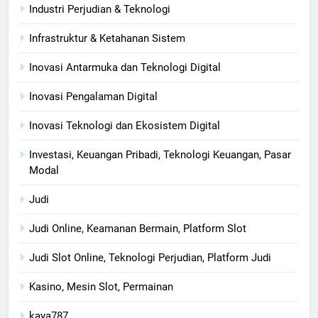
Industri Perjudian & Teknologi
Infrastruktur & Ketahanan Sistem
Inovasi Antarmuka dan Teknologi Digital
Inovasi Pengalaman Digital
Inovasi Teknologi dan Ekosistem Digital
Investasi, Keuangan Pribadi, Teknologi Keuangan, Pasar
Modal
Judi
Judi Online, Keamanan Bermain, Platform Slot
Judi Slot Online, Teknologi Perjudian, Platform Judi
Kasino, Mesin Slot, Permainan
kaya787