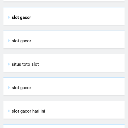
slot gacor
slot gacor
situs toto slot
slot gacor
slot gacor hari ini