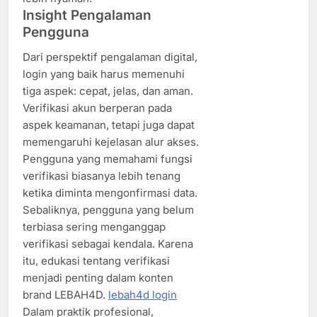
Insight Pengalaman
Pengguna
Dari perspektif pengalaman digital,
login yang baik harus memenuhi
tiga aspek: cepat, jelas, dan aman.
Verifikasi akun berperan pada
aspek keamanan, tetapi juga dapat
memengaruhi kejelasan alur akses.
Pengguna yang memahami fungsi
verifikasi biasanya lebih tenang
ketika diminta mengonfirmasi data.
Sebaliknya, pengguna yang belum
terbiasa sering menganggap
verifikasi sebagai kendala. Karena
itu, edukasi tentang verifikasi
menjadi penting dalam konten
brand LEBAH4D.
lebah4d login
Dalam praktik profesional,