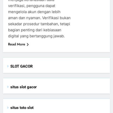
verifikasi, pengguna dapat
mengelola akun dengan lebih
aman dan nyaman. Verifikasi bukan
sekadar prosedur tambahan, tetapi
bagian penting dari kebiasaan
digital yang bertanggung jawab.
Read More
SLOT GACOR
situs slot gacor
situs toto slot