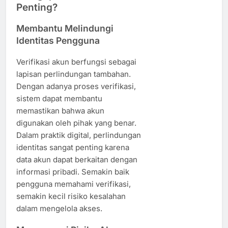
Penting?
Membantu Melindungi
Identitas Pengguna
Verifikasi akun berfungsi sebagai
lapisan perlindungan tambahan.
Dengan adanya proses verifikasi,
sistem dapat membantu
memastikan bahwa akun
digunakan oleh pihak yang benar.
Dalam praktik digital, perlindungan
identitas sangat penting karena
data akun dapat berkaitan dengan
informasi pribadi. Semakin baik
pengguna memahami verifikasi,
semakin kecil risiko kesalahan
dalam mengelola akses.