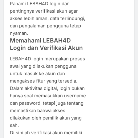
Pahami LEBAH4D login dan
pentingnya verifikasi akun agar
akses lebih aman, data terlindungi,
dan pengalaman pengguna tetap
nyaman.
Memahami LEBAH4D
Login dan Verifikasi Akun
LEBAH4D login merupakan proses
awal yang dilakukan pengguna
untuk masuk ke akun dan
mengakses fitur yang tersedia.
Dalam aktivitas digital, login bukan
hanya soal memasukkan username
dan password, tetapi juga tentang
memastikan bahwa akses
dilakukan oleh pemilik akun yang
sah.
Di sinilah verifikasi akun memiliki