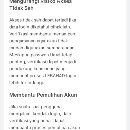
Mengurangi Risiko Akses
Tidak Sah
Akses tidak sah dapat terjadi jika
data login diketahui pihak lain.
Verifikasi membantu menambah
pengamanan agar akun tidak
mudah digunakan sembarangan.
Meskipun password kuat tetap
penting, verifikasi dapat menjadi
pendukung keamanan yang
membuat proses LEBAH4D login
lebih terlindungi.
Membantu Pemulihan Akun
Jika suatu saat pengguna
mengalami kendala login, data
verifikasi yang benar dapat
membantu proses pemulihan akun