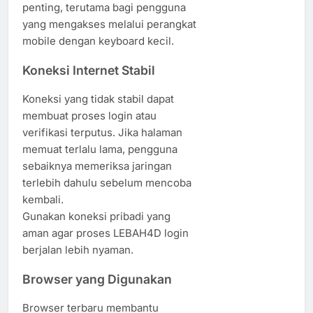
penting, terutama bagi pengguna
yang mengakses melalui perangkat
mobile dengan keyboard kecil.
Koneksi Internet Stabil
Koneksi yang tidak stabil dapat
membuat proses login atau
verifikasi terputus. Jika halaman
memuat terlalu lama, pengguna
sebaiknya memeriksa jaringan
terlebih dahulu sebelum mencoba
kembali.
Gunakan koneksi pribadi yang
aman agar proses LEBAH4D login
berjalan lebih nyaman.
Browser yang Digunakan
Browser terbaru membantu