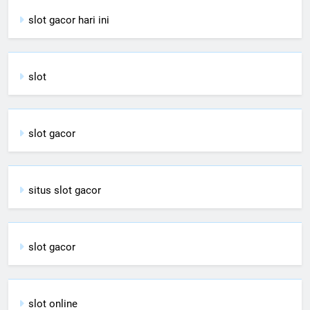
slot gacor hari ini
slot
slot gacor
situs slot gacor
slot gacor
slot online