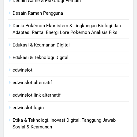
Desain Game & Psikologi Pemain
Desain Ramah Pengguna
Dunia Pokémon Ekosistem & Lingkungan Biologi dan
Adaptasi Rantai Energi Lore Pokémon Analisis Fiksi
Edukasi & Keamanan Digital
Edukasi & Teknologi Digital
edwinslot
edwinslot alternatif
edwinslot link alternatif
edwinslot login
Etika & Teknologi, Inovasi Digital, Tanggung Jawab
Sosial & Keamanan