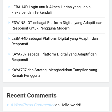
LEBAH4D Login untuk Akses Harian yang Lebih
Fleksibel dan Terkendali
EDWINSLOT sebagai Platform Digital yang Adaptif dan
Responsif untuk Pengguna Modern
LEBAH4D sebagai Platform Digital yang Adaptif dan
Responsif
KAYA787 sebagai Platform Digital yang Adaptif dan
Responsif
KAYA787 dan Strategi Menghadirkan Tampilan yang
Ramah Pengguna
Recent Comments
A WordPress Commenter
on
Hello world!