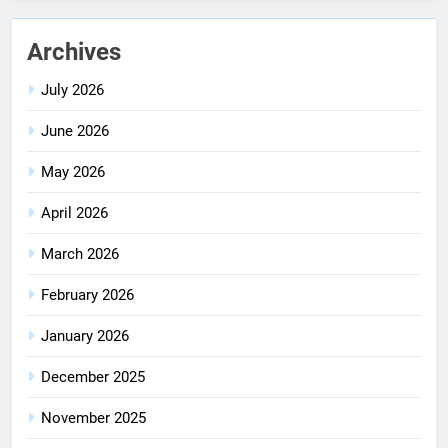
Archives
July 2026
June 2026
May 2026
April 2026
March 2026
February 2026
January 2026
December 2025
November 2025