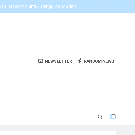
 dan Responsif untuk Pengguna Modern
rm Digital yang Adaptif dan Responsif
rm Digital yang Adaptif dan Responsif
n yang Lebih Fleksibel dan Terkendali
 dan Responsif untuk Pengguna Modern
NEWSLETTER
RANDOM NEWS
rm Digital yang Adaptif dan Responsif
rm Digital yang Adaptif dan Responsif
 Untuk Melengkapi Dekorasi Rumah Anda.