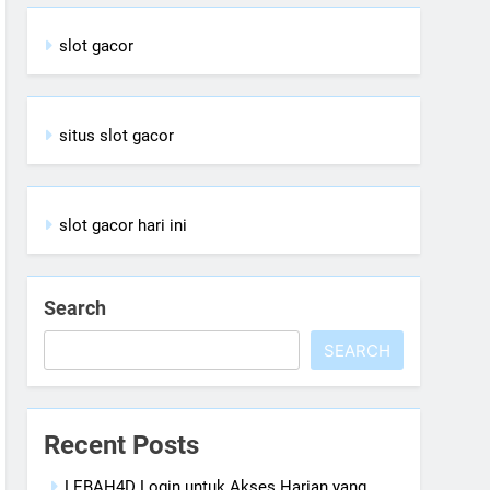
slot gacor
situs slot gacor
slot gacor hari ini
Search
SEARCH
Recent Posts
LEBAH4D Login untuk Akses Harian yang