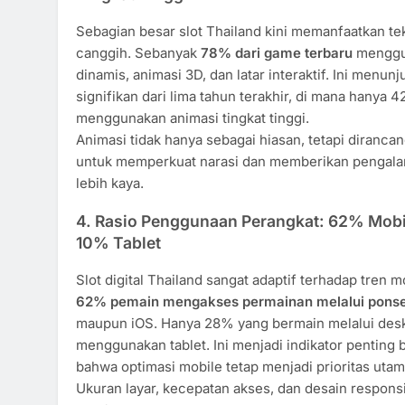
Sebagian besar slot Thailand kini memanfaatkan te
canggih. Sebanyak
78% dari game terbaru
menggun
dinamis, animasi 3D, dan latar interaktif. Ini menu
signifikan dari lima tahun terakhir, di mana hanya
menggunakan animasi tingkat tinggi.
Animasi tidak hanya sebagai hiasan, tetapi dirancan
untuk memperkuat narasi dan memberikan pengala
lebih kaya.
4.
Rasio Penggunaan Perangkat: 62% Mobi
10% Tablet
Slot digital Thailand sangat adaptif terhadap tren m
62% pemain mengakses permainan melalui ponse
maupun iOS. Hanya 28% yang bermain melalui desk
menggunakan tablet. Ini menjadi indikator pentin
bahwa optimasi mobile tetap menjadi prioritas utam
Ukuran layar, kecepatan akses, dan desain responsi