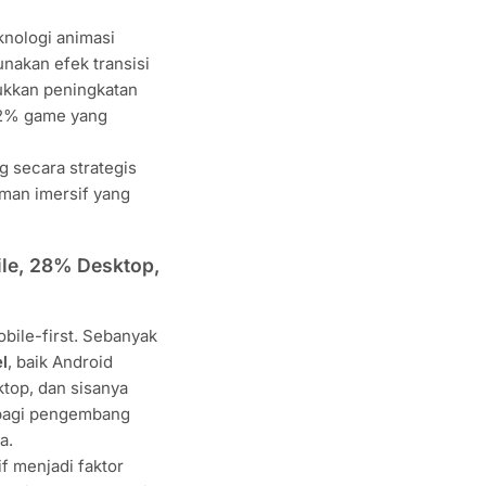
knologi animasi
akan efek transisi
njukkan peningkatan
 42% game yang
g secara strategis
man imersif yang
le, 28% Desktop,
obile-first. Sebanyak
l
, baik Android
top, dan sisanya
g bagi pengembang
a.
f menjadi faktor