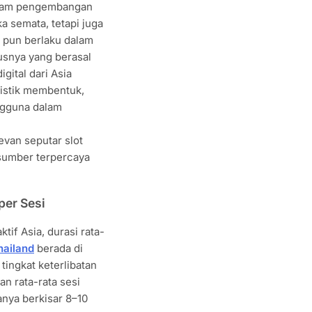
alam pengembangan
ka semata, tetapi juga
i pun berlaku dalam
susnya yang berasal
gital dari Asia
istik membentuk,
gguna dalam
levan seputar slot
 sumber terpercaya
per Sesi
tif Asia, durasi rata-
hailand
berada di
tingkat keterlibatan
an rata-rata sesi
anya berkisar 8–10