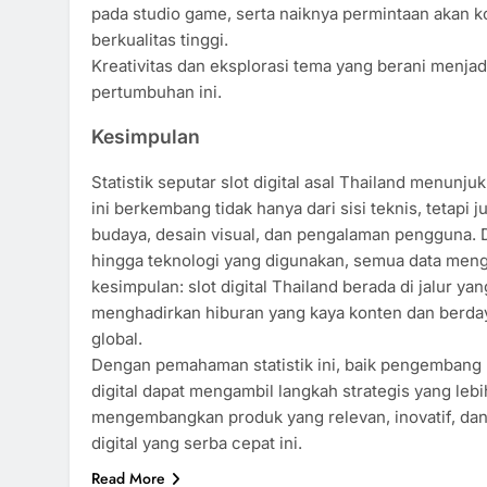
pada studio game, serta naiknya permintaan akan k
berkualitas tinggi.
Kreativitas dan eksplorasi tema yang berani menja
pertumbuhan ini.
Kesimpulan
Statistik seputar slot digital asal Thailand menun
ini berkembang tidak hanya dari sisi teknis, tetapi 
budaya, desain visual, dan pengalaman pengguna. D
hingga teknologi yang digunakan, semua data meng
kesimpulan: slot digital Thailand berada di jalur ya
menghadirkan hiburan yang kaya konten dan berday
global.
Dengan pemahaman statistik ini, baik pengembang
digital dapat mengambil langkah strategis yang leb
mengembangkan produk yang relevan, inovatif, dan 
digital yang serba cepat ini.
Read More