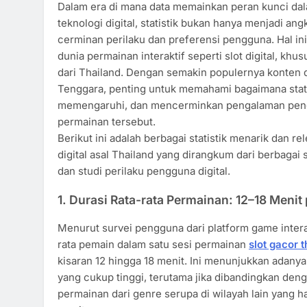
Dalam era di mana data memainkan peran kunci d
teknologi digital, statistik bukan hanya menjadi ang
cerminan perilaku dan preferensi pengguna. Hal in
dunia permainan interaktif seperti slot digital, khu
dari Thailand. Dengan semakin populernya konten di
Tenggara, penting untuk memahami bagaimana stat
memengaruhi, dan mencerminkan pengalaman pen
permainan tersebut.
Berikut ini adalah berbagai statistik menarik dan re
digital asal Thailand yang dirangkum dari berbagai
dan studi perilaku pengguna digital.
1.
Durasi Rata-rata Permainan: 12–18 Menit 
Menurut survei pengguna dari platform game interak
rata pemain dalam satu sesi permainan
slot gacor t
kisaran 12 hingga 18 menit. Ini menunjukkan adanya 
yang cukup tinggi, terutama jika dibandingkan deng
permainan dari genre serupa di wilayah lain yang h