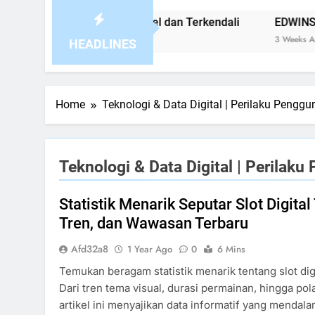
ang Lebih Fleksibel dan Terkendali
EDWINSLOT sebagai 
3 Weeks Ago
HEADLINES
Home
Teknologi & Data Digital | Perilaku Penggu
Teknologi & Data Digital | Perilaku
Statistik Menarik Seputar Slot Digital
Tren, dan Wawasan Terbaru
Afd32a8
1 Year Ago
0
6 Mins
Temukan beragam statistik menarik tentang slot digi
Dari tren tema visual, durasi permainan, hingga pol
artikel ini menyajikan data informatif yang mendal