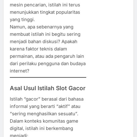
mesin pencarian, istilah ini terus
menunjukkan tingkat popularitas
yang tinggi.
Namun, apa sebenarnya yang
membuat istilah ini begitu sering
menjadi bahan diskusi? Apakah
karena faktor teknis dalam
permainan, atau ada pengaruh lain
dari perilaku pengguna dan budaya
internet?
Asal Usul Istilah Slot Gacor
Istilah “gacor” berasal dari bahasa
informal yang berarti “aktif” atau
“sering menghasilkan sesuatu”.
Dalam konteks komunitas game
digital, istilah ini berkembang
menjadi: