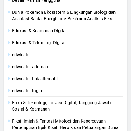
Desain Ramah Pengguna
Dunia Pokémon Ekosistem & Lingkungan Biologi dan
Adaptasi Rantai Energi Lore Pokémon Analisis Fiksi
Edukasi & Keamanan Digital
Edukasi & Teknologi Digital
edwinslot
edwinslot alternatif
edwinslot link alternatif
edwinslot login
Etika & Teknologi, Inovasi Digital, Tanggung Jawab
Sosial & Keamanan
Fiksi Ilmiah & Fantasi Mitologi dan Kepercayaan
Pertempuran Epik Kisah Heroik dan Petualangan Dunia