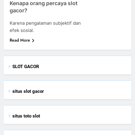
Kenapa orang percaya slot
gacor?
Karena pengalaman subjektif dan
efek sosial.
Read More
SLOT GACOR
situs slot gacor
situs toto slot