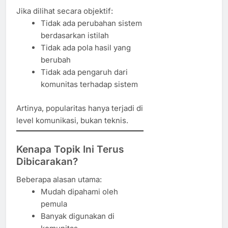
Jika dilihat secara objektif:
Tidak ada perubahan sistem
berdasarkan istilah
Tidak ada pola hasil yang
berubah
Tidak ada pengaruh dari
komunitas terhadap sistem
Artinya, popularitas hanya terjadi di
level komunikasi, bukan teknis.
Kenapa Topik Ini Terus
Dibicarakan?
Beberapa alasan utama:
Mudah dipahami oleh
pemula
Banyak digunakan di