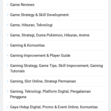
Game Reviews
Game Strategy & Skill Development.
Game, Hiburan, Teknologi
Game, Strategi, Dunia Pokémon, Hiburan, Anime
Gaming & Komunitas
Gaming Improvement & Player Guide
Gaming Strategy, Game Tips, Skill Improvement, Gaming
Tutorials
Gaming, Slot Online, Strategi Permainan
Gaming, Teknologi, Platform Digital, Pengalaman
Pengguna
Gaya Hidup Digital, Promo & Event Online, Komunitas