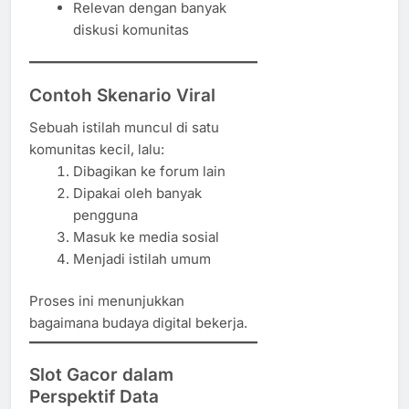
Relevan dengan banyak
diskusi komunitas
Contoh Skenario Viral
Sebuah istilah muncul di satu
komunitas kecil, lalu:
Dibagikan ke forum lain
Dipakai oleh banyak
pengguna
Masuk ke media sosial
Menjadi istilah umum
Proses ini menunjukkan
bagaimana budaya digital bekerja.
Slot Gacor dalam
Perspektif Data