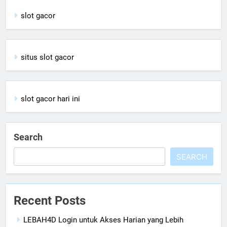
slot gacor
situs slot gacor
slot gacor hari ini
Search
SEARCH
Recent Posts
LEBAH4D Login untuk Akses Harian yang Lebih