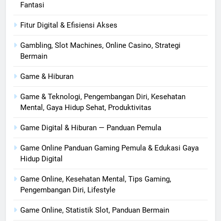
Fantasi
Fitur Digital & Efisiensi Akses
Gambling, Slot Machines, Online Casino, Strategi
Bermain
Game & Hiburan
Game & Teknologi, Pengembangan Diri, Kesehatan
Mental, Gaya Hidup Sehat, Produktivitas
Game Digital & Hiburan — Panduan Pemula
Game Online Panduan Gaming Pemula & Edukasi Gaya
Hidup Digital
Game Online, Kesehatan Mental, Tips Gaming,
Pengembangan Diri, Lifestyle
Game Online, Statistik Slot, Panduan Bermain