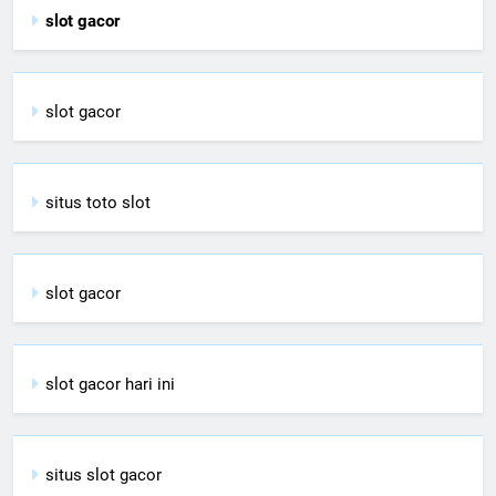
slot gacor
slot gacor
situs toto slot
slot gacor
slot gacor hari ini
situs slot gacor