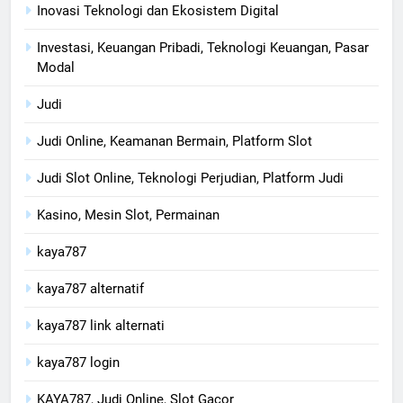
Inovasi Teknologi dan Ekosistem Digital
Investasi, Keuangan Pribadi, Teknologi Keuangan, Pasar
Modal
Judi
Judi Online, Keamanan Bermain, Platform Slot
Judi Slot Online, Teknologi Perjudian, Platform Judi
Kasino, Mesin Slot, Permainan
kaya787
kaya787 alternatif
kaya787 link alternati
kaya787 login
KAYA787, Judi Online, Slot Gacor