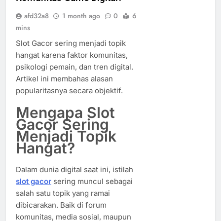
afd32a8
1 month ago
0
6
mins
Slot Gacor sering menjadi topik
hangat karena faktor komunitas,
psikologi pemain, dan tren digital.
Artikel ini membahas alasan
popularitasnya secara objektif.
Mengapa Slot
Gacor Sering
Menjadi Topik
Hangat?
Dalam dunia digital saat ini, istilah
slot gacor
sering muncul sebagai
salah satu topik yang ramai
dibicarakan. Baik di forum
komunitas, media sosial, maupun