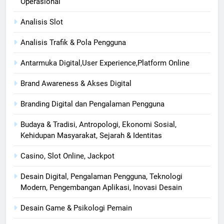
Operasional
Analisis Slot
Analisis Trafik & Pola Pengguna
Antarmuka Digital,User Experience,Platform Online
Brand Awareness & Akses Digital
Branding Digital dan Pengalaman Pengguna
Budaya & Tradisi, Antropologi, Ekonomi Sosial,
Kehidupan Masyarakat, Sejarah & Identitas
Casino, Slot Online, Jackpot
Desain Digital, Pengalaman Pengguna, Teknologi
Modern, Pengembangan Aplikasi, Inovasi Desain
Desain Game & Psikologi Pemain