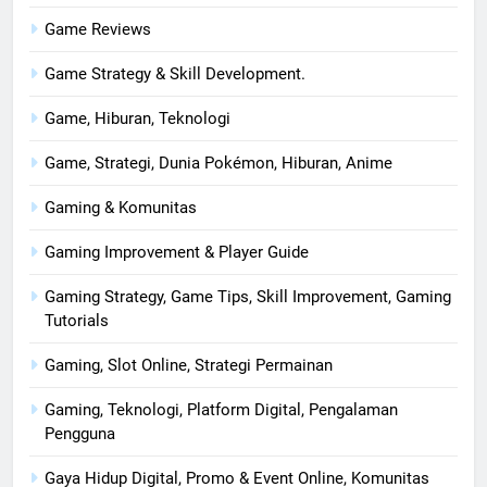
Game Reviews
Game Strategy & Skill Development.
Game, Hiburan, Teknologi
Game, Strategi, Dunia Pokémon, Hiburan, Anime
Gaming & Komunitas
Gaming Improvement & Player Guide
Gaming Strategy, Game Tips, Skill Improvement, Gaming
Tutorials
Gaming, Slot Online, Strategi Permainan
Gaming, Teknologi, Platform Digital, Pengalaman
Pengguna
Gaya Hidup Digital, Promo & Event Online, Komunitas