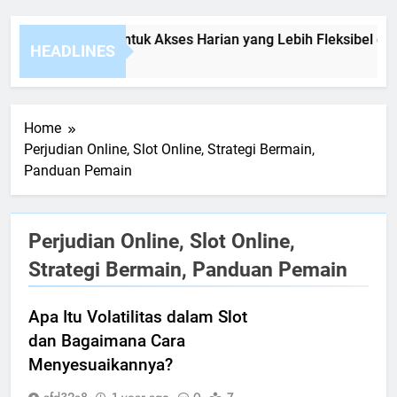
BAH4D Login untuk Akses Harian yang Lebih Fleksibel dan Te
HEADLINES
Weeks Ago
Home
Perjudian Online, Slot Online, Strategi Bermain,
Panduan Pemain
Perjudian Online, Slot Online,
Strategi Bermain, Panduan Pemain
Apa Itu Volatilitas dalam Slot
dan Bagaimana Cara
Menyesuaikannya?
afd32a8
1 year ago
0
7