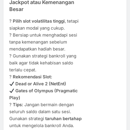
Jackpot atau Kemenangan
Besar
?
Pilih slot volatilitas tinggi
, tetapi
siapkan modal yang cukup.
? Bersiap untuk menghadapi sesi
tanpa kemenangan sebelum
mendapatkan hadiah besar.
? Gunakan strategi bankroll yang
baik agar tidak kehabisan saldo
terlalu cepat.
?
Rekomendasi Slot:
Dead or Alive 2 (NetEnt)
Gates of Olympus (Pragmatic
Play)
?
Tips:
Jangan bermain dengan
seluruh saldo dalam satu sesi.
Gunakan strategi
taruhan bertahap
untuk mengelola bankroll Anda.