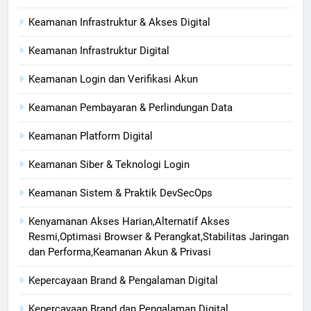
Keamanan Infrastruktur & Akses Digital
Keamanan Infrastruktur Digital
Keamanan Login dan Verifikasi Akun
Keamanan Pembayaran & Perlindungan Data
Keamanan Platform Digital
Keamanan Siber & Teknologi Login
Keamanan Sistem & Praktik DevSecOps
Kenyamanan Akses Harian,Alternatif Akses
Resmi,Optimasi Browser & Perangkat,Stabilitas Jaringan
dan Performa,Keamanan Akun & Privasi
Kepercayaan Brand & Pengalaman Digital
Kepercayaan Brand dan Pengalaman Digital