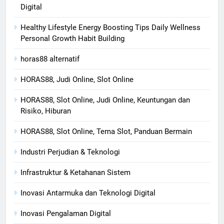
Digital
Healthy Lifestyle Energy Boosting Tips Daily Wellness
Personal Growth Habit Building
horas88 alternatif
HORAS88, Judi Online, Slot Online
HORAS88, Slot Online, Judi Online, Keuntungan dan
Risiko, Hiburan
HORAS88, Slot Online, Tema Slot, Panduan Bermain
Industri Perjudian & Teknologi
Infrastruktur & Ketahanan Sistem
Inovasi Antarmuka dan Teknologi Digital
Inovasi Pengalaman Digital