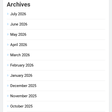
Archives
July 2026
June 2026
May 2026
April 2026
March 2026
February 2026
January 2026
December 2025
November 2025
October 2025