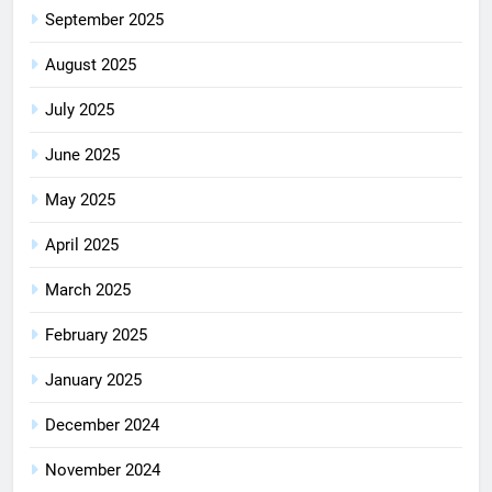
September 2025
August 2025
July 2025
June 2025
May 2025
April 2025
March 2025
February 2025
January 2025
December 2024
November 2024