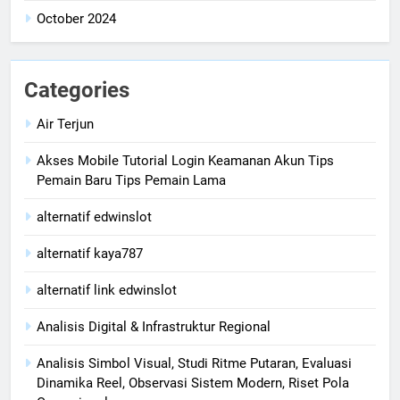
October 2024
Categories
Air Terjun
Akses Mobile Tutorial Login Keamanan Akun Tips
Pemain Baru Tips Pemain Lama
alternatif edwinslot
alternatif kaya787
alternatif link edwinslot
Analisis Digital & Infrastruktur Regional
Analisis Simbol Visual, Studi Ritme Putaran, Evaluasi
Dinamika Reel, Observasi Sistem Modern, Riset Pola