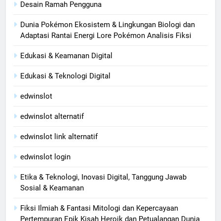
Desain Ramah Pengguna
Dunia Pokémon Ekosistem & Lingkungan Biologi dan
Adaptasi Rantai Energi Lore Pokémon Analisis Fiksi
Edukasi & Keamanan Digital
Edukasi & Teknologi Digital
edwinslot
edwinslot alternatif
edwinslot link alternatif
edwinslot login
Etika & Teknologi, Inovasi Digital, Tanggung Jawab
Sosial & Keamanan
Fiksi Ilmiah & Fantasi Mitologi dan Kepercayaan
Pertempuran Epik Kisah Heroik dan Petualangan Dunia