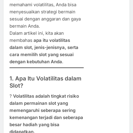
memahami volatilitas, Anda bisa
menyesuaikan strategi bermain
sesuai dengan anggaran dan gaya
bermain Anda.
Dalam artikel ini, kita akan
membahas
apa itu volatilitas
dalam slot, jenis-jenisnya, serta
cara memilih slot yang sesuai
dengan kebutuhan Anda
.
1. Apa Itu Volatilitas dalam
Slot?
?
Volatilitas adalah tingkat risiko
dalam permainan slot yang
memengaruhi seberapa sering
kemenangan terjadi dan seberapa
besar hadiah yang bisa
didapatkan.