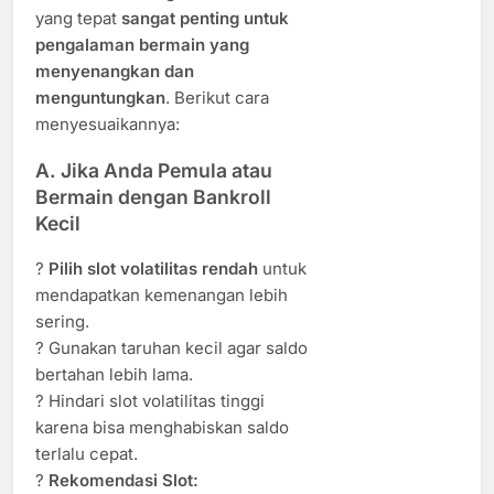
yang tepat
sangat penting untuk
pengalaman bermain yang
menyenangkan dan
menguntungkan
. Berikut cara
menyesuaikannya:
A. Jika Anda Pemula atau
Bermain dengan Bankroll
Kecil
?
Pilih slot volatilitas rendah
untuk
mendapatkan kemenangan lebih
sering.
? Gunakan taruhan kecil agar saldo
bertahan lebih lama.
? Hindari slot volatilitas tinggi
karena bisa menghabiskan saldo
terlalu cepat.
?
Rekomendasi Slot: