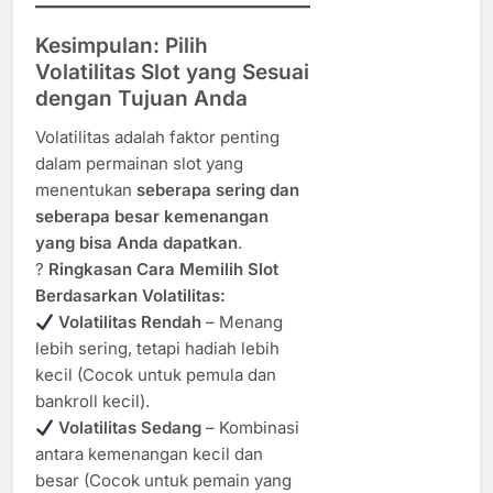
Kesimpulan: Pilih
Volatilitas Slot yang Sesuai
dengan Tujuan Anda
Volatilitas adalah faktor penting
dalam permainan slot yang
menentukan
seberapa sering dan
seberapa besar kemenangan
yang bisa Anda dapatkan
.
?
Ringkasan Cara Memilih Slot
Berdasarkan Volatilitas:
Volatilitas Rendah
– Menang
lebih sering, tetapi hadiah lebih
kecil (Cocok untuk pemula dan
bankroll kecil).
Volatilitas Sedang
– Kombinasi
antara kemenangan kecil dan
besar (Cocok untuk pemain yang