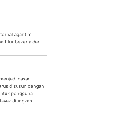
ternal agar tim
fitur bekerja dari
menjadi dasar
harus disusun dengan
 untuk pengguna
 layak diungkap