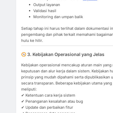
Output layanan
Validasi hasil
Monitoring dan umpan balik
Setiap tahap ini harus terlihat dalam dokumentasi in
pengembang dan pihak terkait memahami bagaimana 
hulu ke hilir.
3. Kebijakan Operasional yang Jelas
Kebijakan operasional mencakup aturan main yang 
keputusan dan alur kerja dalam sistem. Kebijakan 
prinsip yang mudah dipahami serta dipublikasikan
secara transparan. Beberapa kebijakan utama yang
meliputi:
✔ Ketentuan cara kerja sistem
✔ Penanganan kesalahan atau bug
✔ Update dan perbaikan fitur