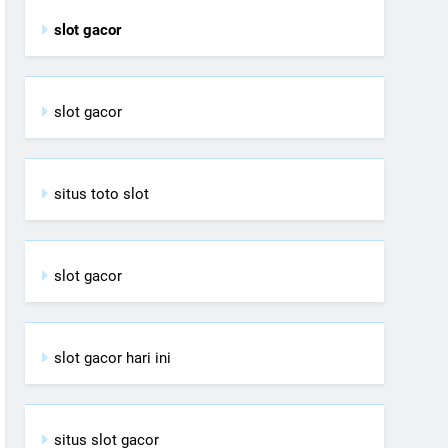
slot gacor
slot gacor
situs toto slot
slot gacor
slot gacor hari ini
situs slot gacor