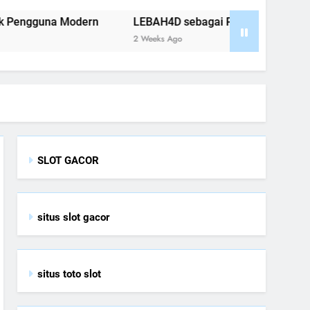
 Modern
LEBAH4D sebagai Platform Digital yang Adaptif
2 Weeks Ago
SLOT GACOR
situs slot gacor
situs toto slot