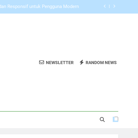
 dan Responsif untuk Pengguna Modern
rm Digital yang Adaptif dan Responsif
rm Digital yang Adaptif dan Responsif
n yang Lebih Fleksibel dan Terkendali
 dan Responsif untuk Pengguna Modern
NEWSLETTER
RANDOM NEWS
rm Digital yang Adaptif dan Responsif
rm Digital yang Adaptif dan Responsif
 Untuk Melengkapi Dekorasi Rumah Anda.