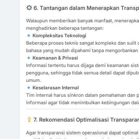
6. Tantangan dalam Menerapkan Transp
Walaupun memberikan banyak manfaat, menerapkan
menghadirkan beberapa tantangan:
Kompleksitas Teknologi
Beberapa proses teknis sangat kompleks dan sulit 
bahasa yang mudah dipahami tanpa mengorbankan d
Keamanan & Privasi
Informasi tertentu harus dijaga demi keamanan sist
pengguna, sehingga tidak semua detail dapat dipub
umum.
Keselarasan Internal
Tim internal harus sinkron dalam pemahaman dan
informasi agar tidak menimbulkan kebingungan dal
7. Rekomendasi Optimalisasi Transpara
Agar transparansi sistem operasional dapat optima