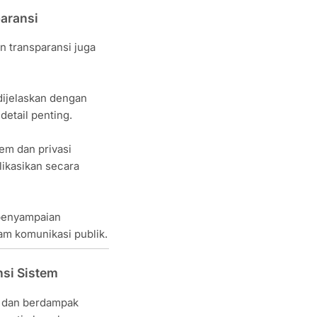
aransi
 transparansi juga
dijelaskan dengan
etail penting.
em dan privasi
likasikan secara
 penyampaian
am komunikasi publik.
nsi Sistem
l dan berdampak