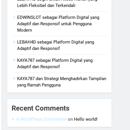
Lebih Fleksibel dan Terkendali
EDWINSLOT sebagai Platform Digital yang
Adaptif dan Responsif untuk Pengguna
Modern
LEBAH4D sebagai Platform Digital yang
Adaptif dan Responsif
KAYA787 sebagai Platform Digital yang
Adaptif dan Responsif
KAYA787 dan Strategi Menghadirkan Tampilan
yang Ramah Pengguna
Recent Comments
A WordPress Commenter
on
Hello world!