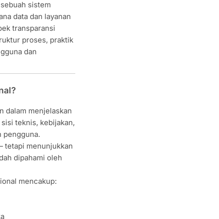
 sebuah sistem
ana data dan layanan
pek transparansi
ruktur proses, praktik
ngguna dan
nal?
an dalam menjelaskan
isi teknis, kebijakan,
n pengguna.
— tetapi menunjukkan
udah dipahami oleh
sional mencakup:
ka