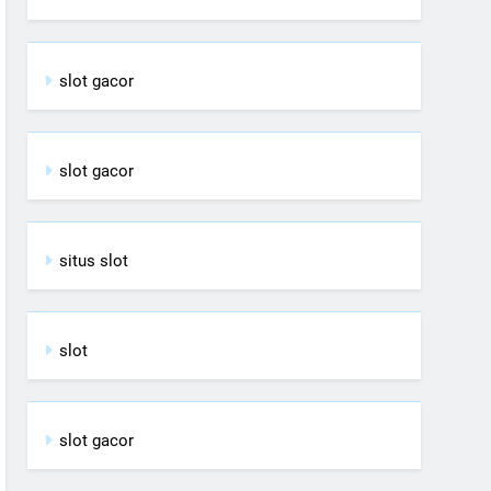
slot gacor
slot gacor
situs slot
slot
slot gacor