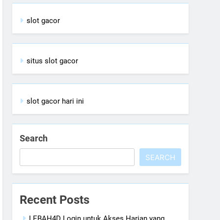
slot gacor
situs slot gacor
slot gacor hari ini
Search
SEARCH
Recent Posts
LEBAH4D Login untuk Akses Harian yang