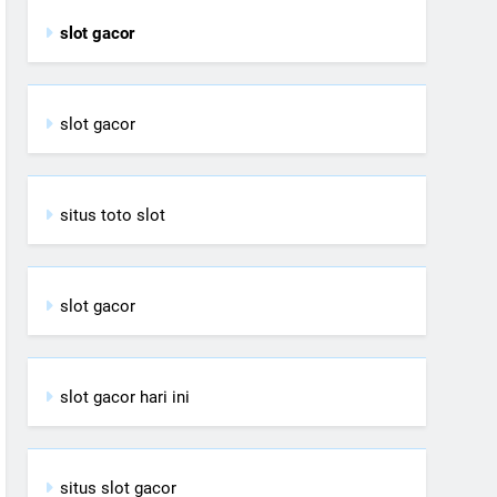
slot gacor
slot gacor
situs toto slot
slot gacor
slot gacor hari ini
situs slot gacor