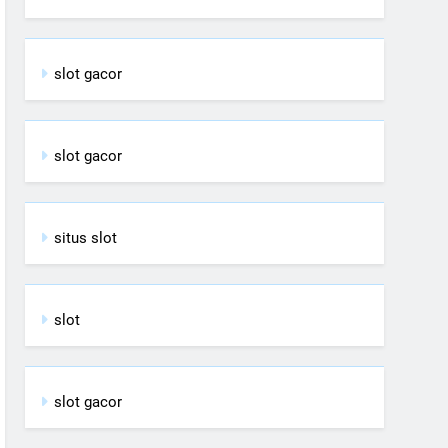
slot gacor
slot gacor
situs slot
slot
slot gacor