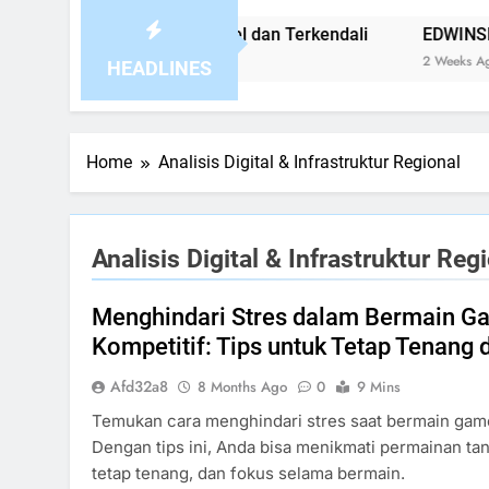
ng Lebih Fleksibel dan Terkendali
EDWINSLOT sebagai P
2 Weeks Ago
HEADLINES
Home
Analisis Digital & Infrastruktur Regional
Analisis Digital & Infrastruktur Reg
Menghindari Stres dalam Bermain G
Kompetitif: Tips untuk Tetap Tenang 
Afd32a8
8 Months Ago
0
9 Mins
Temukan cara menghindari stres saat bermain game
Dengan tips ini, Anda bisa menikmati permainan ta
tetap tenang, dan fokus selama bermain.