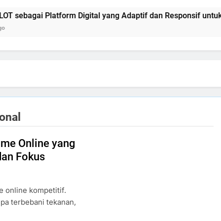
latform Digital yang Adaptif dan Responsif untuk Pengguna
ional
ame Online yang
dan Fokus
 online kompetitif.
npa terbebani tekanan,