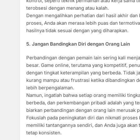
kontrol, seperti teknik permainan atau kerja sama ti
terobsesi dengan menang atau kalah.
Dengan mengalihkan perhatian dari hasil akhir dan
proses, Anda akan merasa lebih puas dan termotiva
hasilnya tidak sesuai dengan yang diharapkan.
5. Jangan Bandingkan Diri dengan Orang Lain
Perbandingan dengan pemain lain sering kali menj
besar. Game online, terutama yang kompetitif, pe
dengan tingkat keterampilan yang berbeda. Tidak j
kurang mampu atau frustrasi ketika dibandingkan 
lebih berpengalaman.
Namun, ingatlah bahwa setiap orang memiliki tingk
berbeda, dan perkembangan pribadi adalah yang te
biarkan perbandingan dengan orang lain merusak 
Fokuslah pada peningkatan diri dan nikmati proses 
memiliki tantangannya sendiri, dan Anda juga akan
tetap konsisten.