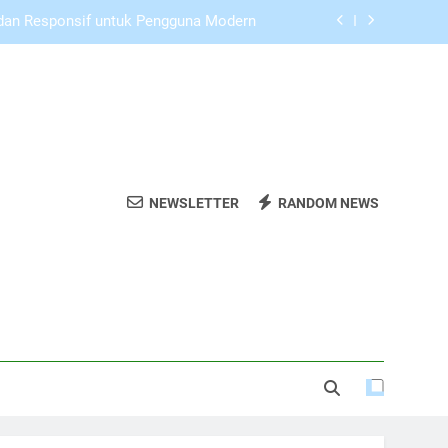
 dan Responsif untuk Pengguna Modern
rm Digital yang Adaptif dan Responsif
rm Digital yang Adaptif dan Responsif
n yang Lebih Fleksibel dan Terkendali
 dan Responsif untuk Pengguna Modern
NEWSLETTER
RANDOM NEWS
rm Digital yang Adaptif dan Responsif
rm Digital yang Adaptif dan Responsif
 Untuk Melengkapi Dekorasi Rumah Anda.