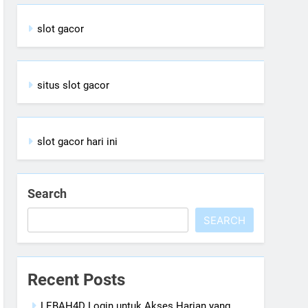
slot gacor
situs slot gacor
slot gacor hari ini
Search
SEARCH
Recent Posts
LEBAH4D Login untuk Akses Harian yang