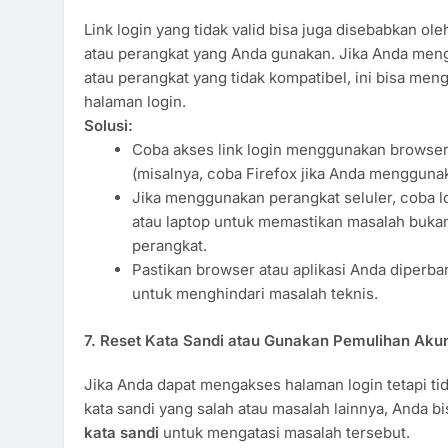
Link login yang tidak valid bisa juga disebabkan ol
atau perangkat yang Anda gunakan. Jika Anda me
atau perangkat yang tidak kompatibel, ini bisa me
halaman login.
Solusi:
Coba akses link login menggunakan browse
(misalnya, coba Firefox jika Anda menggun
Jika menggunakan perangkat seluler, coba l
atau laptop untuk memastikan masalah buka
perangkat.
Pastikan browser atau aplikasi Anda diperbar
untuk menghindari masalah teknis.
7.
Reset Kata Sandi atau Gunakan Pemulihan Aku
Jika Anda dapat mengakses halaman login tetapi tid
kata sandi yang salah atau masalah lainnya, Anda 
kata sandi
untuk mengatasi masalah tersebut.