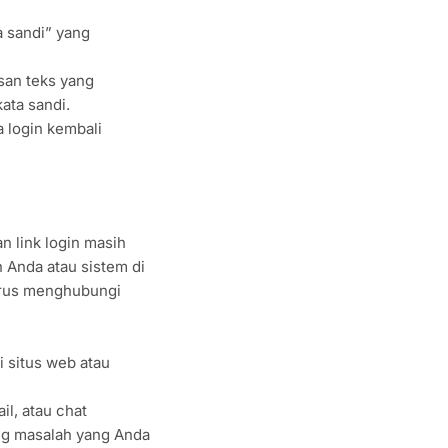
a sandi” yang
san teks yang
ata sandi.
 login kembali
 link login masih
 Anda atau sistem di
harus menghubungi
 situs web atau
il, atau chat
ng masalah yang Anda