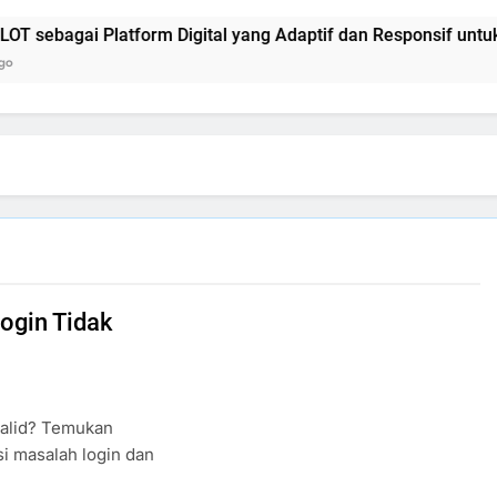
Platform Digital yang Adaptif dan Responsif untuk Pengguna
ogin Tidak
valid? Temukan
i masalah login dan