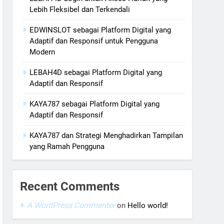
Lebih Fleksibel dan Terkendali
EDWINSLOT sebagai Platform Digital yang
Adaptif dan Responsif untuk Pengguna
Modern
LEBAH4D sebagai Platform Digital yang
Adaptif dan Responsif
KAYA787 sebagai Platform Digital yang
Adaptif dan Responsif
KAYA787 dan Strategi Menghadirkan Tampilan
yang Ramah Pengguna
Recent Comments
A WordPress Commenter
on
Hello world!