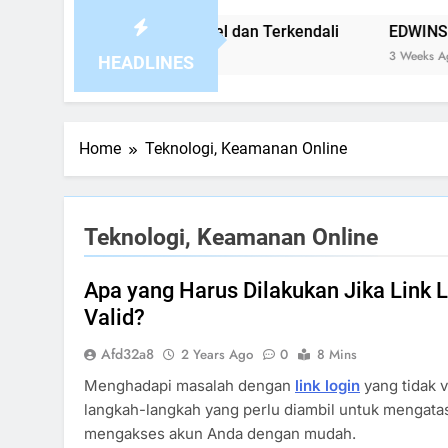
ng Lebih Fleksibel dan Terkendali
EDWINSLOT sebagai 
3 Weeks Ago
HEADLINES
Home
Teknologi, Keamanan Online
Teknologi, Keamanan Online
Apa yang Harus Dilakukan Jika Link L
Valid?
Afd32a8
2 Years Ago
0
8 Mins
Menghadapi masalah dengan
link login
yang tidak 
langkah-langkah yang perlu diambil untuk mengatas
mengakses akun Anda dengan mudah.