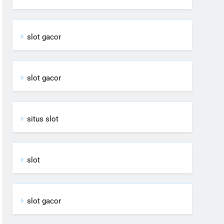
slot gacor
slot gacor
situs slot
slot
slot gacor