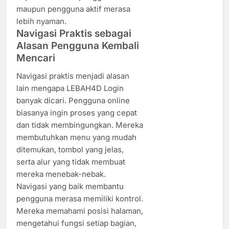
maupun pengguna aktif merasa
lebih nyaman.
Navigasi Praktis sebagai
Alasan Pengguna Kembali
Mencari
Navigasi praktis menjadi alasan
lain mengapa LEBAH4D Login
banyak dicari. Pengguna online
biasanya ingin proses yang cepat
dan tidak membingungkan. Mereka
membutuhkan menu yang mudah
ditemukan, tombol yang jelas,
serta alur yang tidak membuat
mereka menebak-nebak.
Navigasi yang baik membantu
pengguna merasa memiliki kontrol.
Mereka memahami posisi halaman,
mengetahui fungsi setiap bagian,