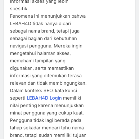
informasi akses yang lebih
spesifik.
Fenomena ini menunjukkan bahwa
LEBAH4D tidak hanya dicari
sebagai nama brand, tetapi juga
sebagai bagian dari kebutuhan
navigasi pengguna. Mereka ingin
mengetahui halaman akses,
memahami tampilan yang
digunakan, serta memastikan
informasi yang ditemukan terasa
relevan dan tidak membingungkan.
Dalam konteks SEO, kata kunci
seperti
LEBAH4D Login
memiliki
nilai penting karena menunjukkan
minat pengguna yang cukup kuat.
Pengguna tidak lagi berada pada
tahap sekadar mencari tahu nama
brand, tetapi sudah memiliki tujuan