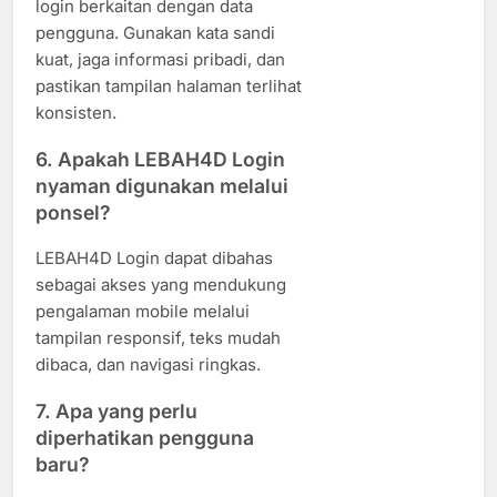
login berkaitan dengan data
pengguna. Gunakan kata sandi
kuat, jaga informasi pribadi, dan
pastikan tampilan halaman terlihat
konsisten.
6. Apakah LEBAH4D Login
nyaman digunakan melalui
ponsel?
LEBAH4D Login dapat dibahas
sebagai akses yang mendukung
pengalaman mobile melalui
tampilan responsif, teks mudah
dibaca, dan navigasi ringkas.
7. Apa yang perlu
diperhatikan pengguna
baru?