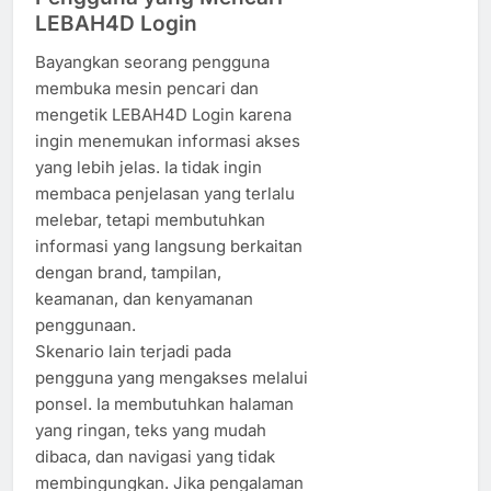
LEBAH4D Login
Bayangkan seorang pengguna
membuka mesin pencari dan
mengetik LEBAH4D Login karena
ingin menemukan informasi akses
yang lebih jelas. Ia tidak ingin
membaca penjelasan yang terlalu
melebar, tetapi membutuhkan
informasi yang langsung berkaitan
dengan brand, tampilan,
keamanan, dan kenyamanan
penggunaan.
Skenario lain terjadi pada
pengguna yang mengakses melalui
ponsel. Ia membutuhkan halaman
yang ringan, teks yang mudah
dibaca, dan navigasi yang tidak
membingungkan. Jika pengalaman