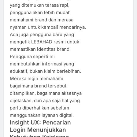
yang ditemukan terasa rapi,
pengguna akan lebih mudah
memahami brand dan merasa
nyaman untuk kembali mencarinya.
Ada juga pengguna baru yang
mengetik LEBAH4D resmi untuk
memastikan identitas brand.
Pengguna seperti ini
membutuhkan informasi yang
edukatif, bukan klaim berlebihan.
Mereka ingin memahami
bagaimana brand tersebut
ditampilkan, bagaimana aksesnya
dijelaskan, dan apa saja hal yang
perlu diperhatikan sebelum
menggunakan layanan digital.
Insight UX: Pencarian
Login Menunjukkan