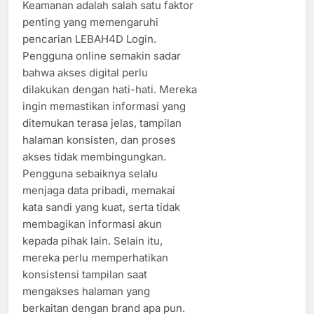
Keamanan adalah salah satu faktor
penting yang memengaruhi
pencarian LEBAH4D Login.
Pengguna online semakin sadar
bahwa akses digital perlu
dilakukan dengan hati-hati. Mereka
ingin memastikan informasi yang
ditemukan terasa jelas, tampilan
halaman konsisten, dan proses
akses tidak membingungkan.
Pengguna sebaiknya selalu
menjaga data pribadi, memakai
kata sandi yang kuat, serta tidak
membagikan informasi akun
kepada pihak lain. Selain itu,
mereka perlu memperhatikan
konsistensi tampilan saat
mengakses halaman yang
berkaitan dengan brand apa pun.