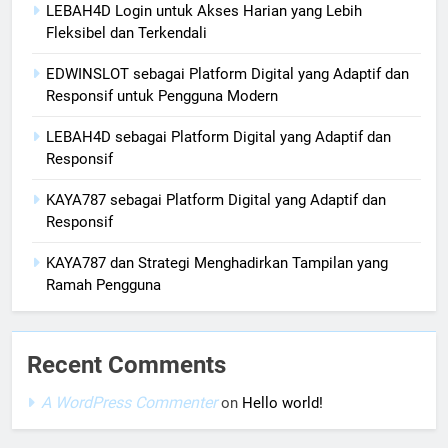
LEBAH4D Login untuk Akses Harian yang Lebih
Fleksibel dan Terkendali
EDWINSLOT sebagai Platform Digital yang Adaptif dan
Responsif untuk Pengguna Modern
LEBAH4D sebagai Platform Digital yang Adaptif dan
Responsif
KAYA787 sebagai Platform Digital yang Adaptif dan
Responsif
KAYA787 dan Strategi Menghadirkan Tampilan yang
Ramah Pengguna
Recent Comments
A WordPress Commenter
on
Hello world!