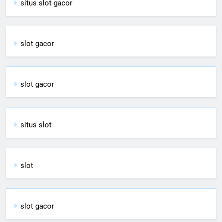
situs slot gacor
slot gacor
slot gacor
situs slot
slot
slot gacor