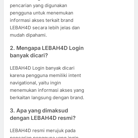
pencarian yang digunakan
pengguna untuk menemukan
informasi akses terkait brand
LEBAH4D secara lebih jelas dan
mudah dipahami.
2. Mengapa LEBAH4D Login
banyak dicari?
LEBAH4D Login banyak dicari
karena pengguna memiliki intent
navigational, yaitu ingin
menemukan informasi akses yang
berkaitan langsung dengan brand.
3. Apa yang dimaksud
dengan LEBAH4D resmi?
LEBAH4D resmi merujuk pada
pencarian pengguna yang ingin