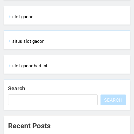
slot gacor
situs slot gacor
slot gacor hari ini
Search
SEARCH
Recent Posts