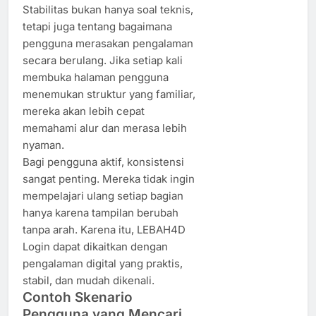
Stabilitas bukan hanya soal teknis,
tetapi juga tentang bagaimana
pengguna merasakan pengalaman
secara berulang. Jika setiap kali
membuka halaman pengguna
menemukan struktur yang familiar,
mereka akan lebih cepat
memahami alur dan merasa lebih
nyaman.
Bagi pengguna aktif, konsistensi
sangat penting. Mereka tidak ingin
mempelajari ulang setiap bagian
hanya karena tampilan berubah
tanpa arah. Karena itu, LEBAH4D
Login dapat dikaitkan dengan
pengalaman digital yang praktis,
stabil, dan mudah dikenali.
Contoh Skenario
Pengguna yang Mencari