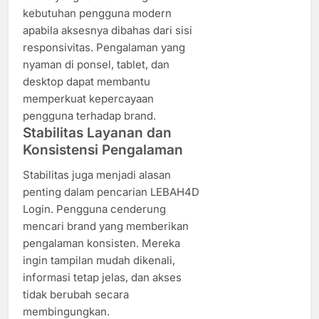
kebutuhan pengguna modern
apabila aksesnya dibahas dari sisi
responsivitas. Pengalaman yang
nyaman di ponsel, tablet, dan
desktop dapat membantu
memperkuat kepercayaan
pengguna terhadap brand.
Stabilitas Layanan dan
Konsistensi Pengalaman
Stabilitas juga menjadi alasan
penting dalam pencarian LEBAH4D
Login. Pengguna cenderung
mencari brand yang memberikan
pengalaman konsisten. Mereka
ingin tampilan mudah dikenali,
informasi tetap jelas, dan akses
tidak berubah secara
membingungkan.