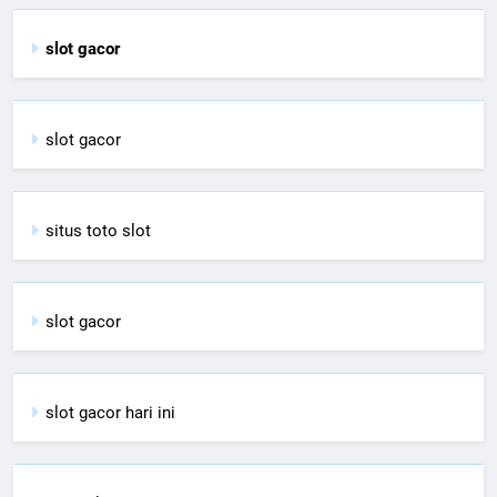
slot gacor
slot gacor
situs toto slot
slot gacor
slot gacor hari ini