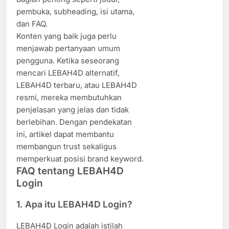
pembuka, subheading, isi utama,
dan FAQ.
Konten yang baik juga perlu
menjawab pertanyaan umum
pengguna. Ketika seseorang
mencari LEBAH4D alternatif,
LEBAH4D terbaru, atau LEBAH4D
resmi, mereka membutuhkan
penjelasan yang jelas dan tidak
berlebihan. Dengan pendekatan
ini, artikel dapat membantu
membangun trust sekaligus
memperkuat posisi brand keyword.
FAQ tentang LEBAH4D
Login
1. Apa itu LEBAH4D Login?
LEBAH4D Login adalah istilah