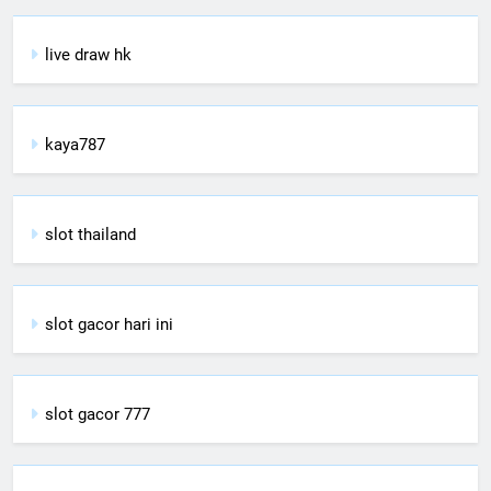
live draw hk
kaya787
slot thailand
slot gacor hari ini
slot gacor 777