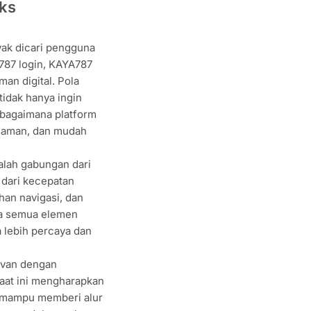
ks
yak dicari pengguna
A787 login, KAYA787
an digital. Pola
idak hanya ingin
 bagaimana platform
 aman, dan mudah
alah gabungan dari
 dari kecepatan
han navigasi, dan
ka semua elemen
 lebih percaya dan
evan dengan
aat ini mengharapkan
ga mampu memberi alur