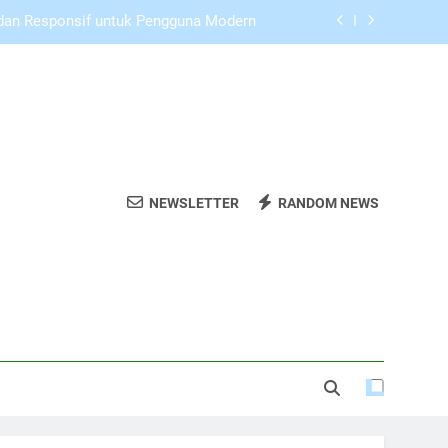
 dan Responsif untuk Pengguna Modern
rm Digital yang Adaptif dan Responsif
rm Digital yang Adaptif dan Responsif
n yang Lebih Fleksibel dan Terkendali
 dan Responsif untuk Pengguna Modern
NEWSLETTER
RANDOM NEWS
rm Digital yang Adaptif dan Responsif
rm Digital yang Adaptif dan Responsif
 Untuk Melengkapi Dekorasi Rumah Anda.