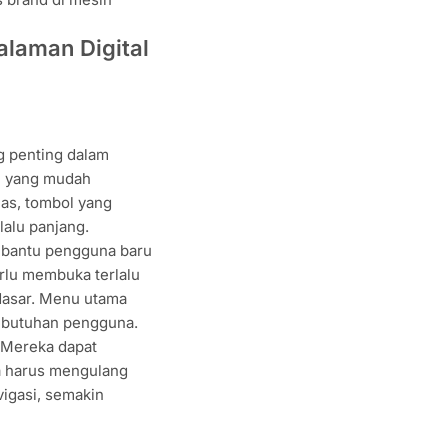
laman Digital
ng penting dalam
m yang mudah
las, tombol yang
lalu panjang.
mbantu pengguna baru
rlu membuka terlalu
dasar. Menu utama
kebutuhan pengguna.
 Mereka dapat
a harus mengulang
igasi, semakin