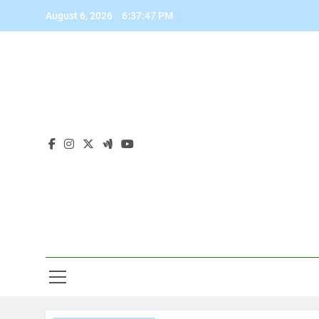
Skip
August 6, 2026
6:37:48 PM
to
content
Pat
Temukan B