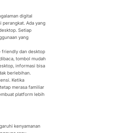
galaman digital
i perangkat. Ada yang
desktop. Setiap
nggunaan yang
 friendly dan desktop
 dibaca, tombol mudah
esktop, informasi bisa
idak berlebihan.
nsi. Ketika
tetap merasa familiar
embuat platform lebih
ngaruhi kenyamanan