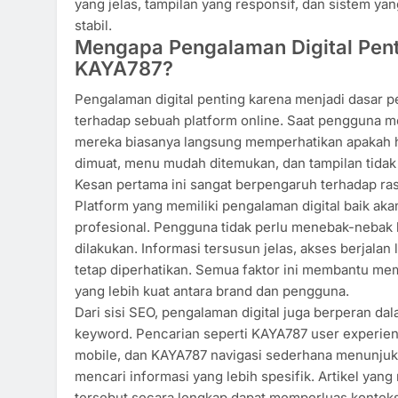
yang jelas, tampilan yang responsif, dan sistem y
stabil.
Mengapa Pengalaman Digital Pent
KAYA787?
Pengalaman digital penting karena menjadi dasar p
terhadap sebuah platform online. Saat pengguna 
mereka biasanya langsung memperhatikan apakah
dimuat, menu mudah ditemukan, dan tampilan tid
Kesan pertama ini sangat berpengaruh terhadap ra
Platform yang memiliki pengalaman digital baik akan
profesional. Pengguna tidak perlu menebak-nebak 
dilakukan. Informasi tersusun jelas, akses berjalan
tetap diperhatikan. Semua faktor ini membantu 
yang lebih kuat antara brand dan pengguna.
Dari sisi SEO, pengalaman digital juga berperan d
keyword. Pencarian seperti KAYA787 user experie
mobile, dan KAYA787 navigasi sederhana menunju
mencari informasi yang lebih spesifik. Artikel yan
tersebut secara lengkap dapat memperluas konteks