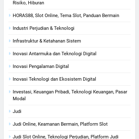
Risiko, Hiburan
HORAS88, Slot Online, Tema Slot, Panduan Bermain
Industri Perjudian & Teknologi
Infrastruktur & Ketahanan Sistem
Inovasi Antarmuka dan Teknologi Digital
Inovasi Pengalaman Digital
Inovasi Teknologi dan Ekosistem Digital
Investasi, Keuangan Pribadi, Teknologi Keuangan, Pasar
Modal
Judi
Judi Online, Keamanan Bermain, Platform Slot
Judi Slot Online, Teknologi Perjudian, Platform Judi