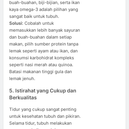
buah-buahan, biji-bijian, serta ikan
kaya omega-3 adalah pilihan yang
sangat baik untuk tubuh.
Solusi:
Cobalah untuk
memasukkan lebih banyak sayuran
dan buah-buahan dalam setiap
makan, pilih sumber protein tanpa
lemak seperti ayam atau ikan, dan
konsumsi karbohidrat kompleks
seperti nasi merah atau quinoa.
Batasi makanan tinggi gula dan
lemak jenuh.
5.
Istirahat yang Cukup dan
Berkualitas
Tidur yang cukup sangat penting
untuk kesehatan tubuh dan pikiran.
Selama tidur, tubuh melakukan