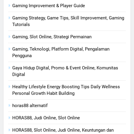
Gaming Improvement & Player Guide
Gaming Strategy, Game Tips, Skill Improvement, Gaming
Tutorials
Gaming, Slot Online, Strategi Permainan
Gaming, Teknologi, Platform Digital, Pengalaman
Pengguna
Gaya Hidup Digital, Promo & Event Online, Komunitas
Digital
Healthy Lifestyle Energy Boosting Tips Daily Wellness
Personal Growth Habit Building
horas88 alternatif
HORAS88, Judi Online, Slot Online
HORAS88, Slot Online, Judi Online, Keuntungan dan