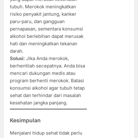
tubuh. Merokok meningkatkan
risiko penyakit jantung, kanker
paru-paru, dan gangguan
pernapasan, sementara konsumsi
alkohol berlebihan dapat merusak
hati dan meningkatkan tekanan
darah.
Solusi:
Jika Anda merokok,
berhentilah secepatnya. Anda bisa
mencari dukungan medis atau
program berhenti merokok. Batasi
konsumsi alkohol agar tubuh tetap
sehat dan terhindar dari masalah
kesehatan jangka panjang.
Kesimpulan
Menjalani hidup sehat tidak perlu