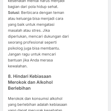
kesehatan mental harus menjadi
bagian dari pola hidup sehat.
Solusi:
Berbicara dengan teman
atau keluarga bisa menjadi cara
yang baik untuk mengatasi
masalah atau stres. Jika
diperlukan, mencari dukungan dari
seorang profesional seperti
psikolog juga bisa membantu.
Jangan ragu untuk mencari
bantuan jika Anda merasa
kewalahan.
8.
Hindari Kebiasaan
Merokok dan Alkohol
Berlebihan
Merokok dan konsumsi alkohol
yang berlebihan adalah kebiasaan
yang dapat merusak kesehatan