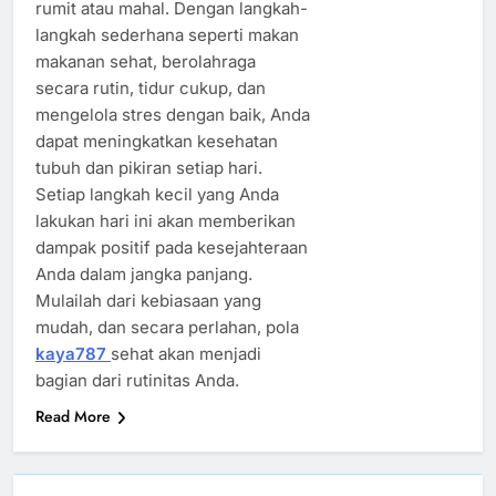
rumit atau mahal. Dengan langkah-
langkah sederhana seperti makan
makanan sehat, berolahraga
secara rutin, tidur cukup, dan
mengelola stres dengan baik, Anda
dapat meningkatkan kesehatan
tubuh dan pikiran setiap hari.
Setiap langkah kecil yang Anda
lakukan hari ini akan memberikan
dampak positif pada kesejahteraan
Anda dalam jangka panjang.
Mulailah dari kebiasaan yang
mudah, dan secara perlahan, pola
kaya787
sehat akan menjadi
bagian dari rutinitas Anda.
Read More