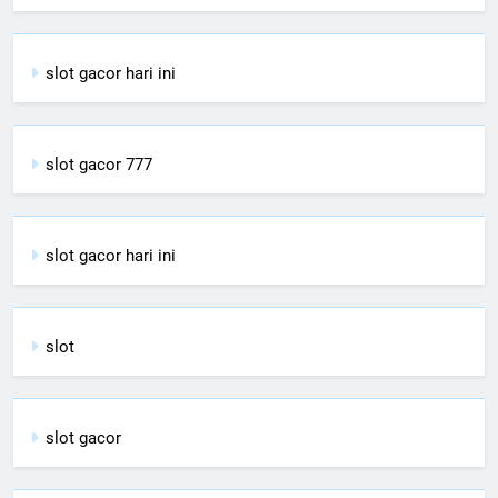
slot gacor hari ini
slot gacor 777
slot gacor hari ini
slot
slot gacor