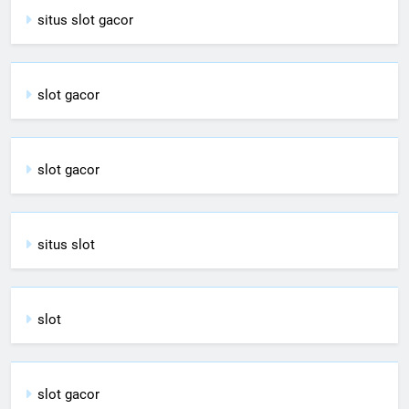
situs slot gacor
slot gacor
slot gacor
situs slot
slot
slot gacor