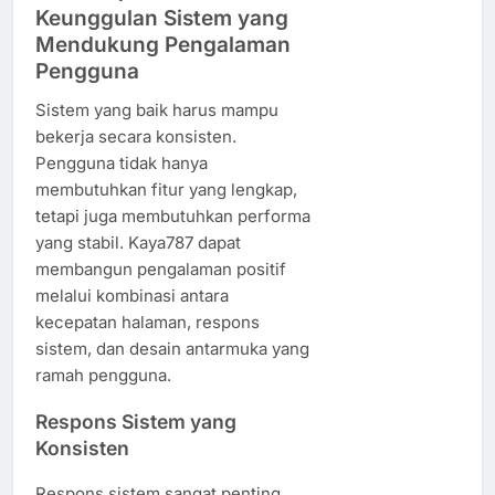
Keunggulan Sistem yang
Mendukung Pengalaman
Pengguna
Sistem yang baik harus mampu
bekerja secara konsisten.
Pengguna tidak hanya
membutuhkan fitur yang lengkap,
tetapi juga membutuhkan performa
yang stabil. Kaya787 dapat
membangun pengalaman positif
melalui kombinasi antara
kecepatan halaman, respons
sistem, dan desain antarmuka yang
ramah pengguna.
Respons Sistem yang
Konsisten
Respons sistem sangat penting