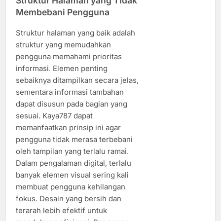
Struktur Halaman yang Tidak
Membebani Pengguna
Struktur halaman yang baik adalah
struktur yang memudahkan
pengguna memahami prioritas
informasi. Elemen penting
sebaiknya ditampilkan secara jelas,
sementara informasi tambahan
dapat disusun pada bagian yang
sesuai. Kaya787 dapat
memanfaatkan prinsip ini agar
pengguna tidak merasa terbebani
oleh tampilan yang terlalu ramai.
Dalam pengalaman digital, terlalu
banyak elemen visual sering kali
membuat pengguna kehilangan
fokus. Desain yang bersih dan
terarah lebih efektif untuk