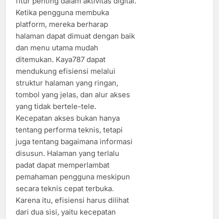
fitur penting dalam aktivitas digital.
Ketika pengguna membuka
platform, mereka berharap
halaman dapat dimuat dengan baik
dan menu utama mudah
ditemukan. Kaya787 dapat
mendukung efisiensi melalui
struktur halaman yang ringan,
tombol yang jelas, dan alur akses
yang tidak bertele-tele.
Kecepatan akses bukan hanya
tentang performa teknis, tetapi
juga tentang bagaimana informasi
disusun. Halaman yang terlalu
padat dapat memperlambat
pemahaman pengguna meskipun
secara teknis cepat terbuka.
Karena itu, efisiensi harus dilihat
dari dua sisi, yaitu kecepatan