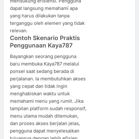
mendukung efisiensi. Pengguna
dapat langsung memahami apa
yang harus dilakukan tanpa
terganggu oleh elemen yang tidak
relevan.
Contoh Skenario Praktis
Penggunaan Kaya787
Bayangkan seorang pengguna
baru membuka Kaya787 melalui
ponsel saat sedang berada di
perjalanan. Ia membutuhkan akses
yang cepat dan tidak ingin
menghabiskan waktu untuk
memahami menu yang rumit. Jika
tampilan platform sudah responsif,
menu utama mudah ditemukan,
dan proses akses berjalan jelas,
pengguna dapat menyelesaikan
tujuannya dengan lebih efisien.