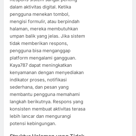
dalam aktivitas digital. Ketika
pengguna menekan tombol,
mengisi formulir, atau berpindah
halaman, mereka membutuhkan
umpan balik yang jelas. Jika sistem
tidak memberikan respons,
pengguna bisa menganggap
platform mengalami gangguan.
Kaya787 dapat meningkatkan
kenyamanan dengan menyediakan
indikator proses, notifikasi
sederhana, dan pesan yang
membantu pengguna memahami
langkah berikutnya. Respons yang
konsisten membuat aktivitas terasa
lebih lancar dan mengurangi
potensi kebingungan.