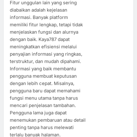
Fitur unggulan lain yang sering
diabaikan adalah kejelasan
informasi. Banyak platform
memiliki fitur lengkap, tetapi tidak
menjelaskan fungsi dan alurnya
dengan baik. Kaya787 dapat
meningkatkan efisiensi melalui
penyajian informasi yang ringkas,
terstruktur, dan mudah dipahami.
Informasi yang baik membantu
pengguna membuat keputusan
dengan lebih cepat. Misalnya,
pengguna baru dapat memahami
fungsi menu utama tanpa harus
mencari penjelasan tambahan.
Pengguna lama juga dapat
menemukan pembaruan atau detail
penting tanpa harus melewati
terlalu banyak halaman.