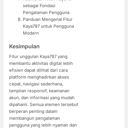
sebagai Fondasi
Pengalaman Pengguna
Panduan Mengenal Fitur
Kaya787 untuk Pengguna
Modern
Kesimpulan
Fitur unggulan Kaya787 yang
membantu aktivitas digital lebih
efisien dapat dilihat dari cara
platform menghadirkan akses
cepat, navigasi sederhana,
tampilan responsif, keamanan
akun, dan informasi yang mudah
dipahami. Semua elemen tersebut
berperan penting dalam
membangun pengalaman
pengguna yang lebih nyaman dan