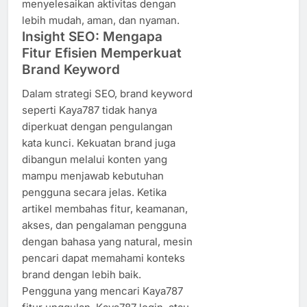
menyelesaikan aktivitas dengan
lebih mudah, aman, dan nyaman.
Insight SEO: Mengapa
Fitur Efisien Memperkuat
Brand Keyword
Dalam strategi SEO, brand keyword
seperti Kaya787 tidak hanya
diperkuat dengan pengulangan
kata kunci. Kekuatan brand juga
dibangun melalui konten yang
mampu menjawab kebutuhan
pengguna secara jelas. Ketika
artikel membahas fitur, keamanan,
akses, dan pengalaman pengguna
dengan bahasa yang natural, mesin
pencari dapat memahami konteks
brand dengan lebih baik.
Pengguna yang mencari Kaya787