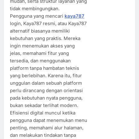
mudah, serta struktur layanan yang
tidak membingungkan.
Pengguna yang mencari
kaya787
login, Kaya787 resmi, atau Kaya787
alternatif biasanya memiliki
kebutuhan yang praktis. Mereka
ingin menemukan akses yang
jelas, memahami fitur yang
tersedia, dan menggunakan
platform tanpa hambatan teknis
yang berlebihan. Karena itu, fitur
unggulan dalam sebuah platform
perlu dirancang dengan orientasi
pada kebutuhan nyata pengguna,
bukan sekadar terlihat modern.
Efisiensi digital muncul ketika
pengguna dapat menemukan menu
penting, memahami alur halaman,
dan melakukan tindakan tanpa