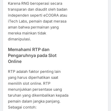
Karena RNG beroperasi secara
transparan dan diaudit oleh badan
independen seperti eCOGRA atau
iTech Labs, pemain dapat merasa
aman bahwa permainan yang
mereka mainkan tidak
dimanipulasi.
Memahami RTP dan
Pengaruhnya pada Slot
Online
RTP adalah faktor penting lain
yang harus diperhatikan saat
memilih slot online. RTP
menunjukkan persentase uang
taruhan yang dikembalikan kepada
pemain dalam jangka panjang.
Sebagai contoh: