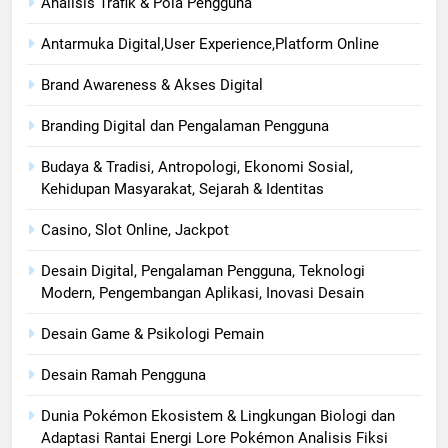
Analisis Trafik & Pola Pengguna
Antarmuka Digital,User Experience,Platform Online
Brand Awareness & Akses Digital
Branding Digital dan Pengalaman Pengguna
Budaya & Tradisi, Antropologi, Ekonomi Sosial,
Kehidupan Masyarakat, Sejarah & Identitas
Casino, Slot Online, Jackpot
Desain Digital, Pengalaman Pengguna, Teknologi
Modern, Pengembangan Aplikasi, Inovasi Desain
Desain Game & Psikologi Pemain
Desain Ramah Pengguna
Dunia Pokémon Ekosistem & Lingkungan Biologi dan
Adaptasi Rantai Energi Lore Pokémon Analisis Fiksi