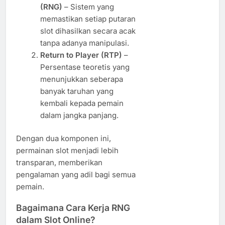
(RNG)
– Sistem yang
memastikan setiap putaran
slot dihasilkan secara acak
tanpa adanya manipulasi.
Return to Player (RTP)
–
Persentase teoretis yang
menunjukkan seberapa
banyak taruhan yang
kembali kepada pemain
dalam jangka panjang.
Dengan dua komponen ini,
permainan slot menjadi lebih
transparan, memberikan
pengalaman yang adil bagi semua
pemain.
Bagaimana Cara Kerja RNG
dalam Slot Online?