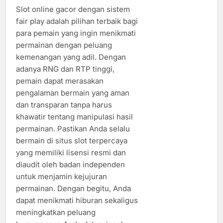
Slot online gacor dengan sistem
fair play adalah pilihan terbaik bagi
para pemain yang ingin menikmati
permainan dengan peluang
kemenangan yang adil. Dengan
adanya RNG dan RTP tinggi,
pemain dapat merasakan
pengalaman bermain yang aman
dan transparan tanpa harus
khawatir tentang manipulasi hasil
permainan. Pastikan Anda selalu
bermain di situs slot terpercaya
yang memiliki lisensi resmi dan
diaudit oleh badan independen
untuk menjamin kejujuran
permainan. Dengan begitu, Anda
dapat menikmati hiburan sekaligus
meningkatkan peluang