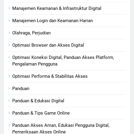
Manajemen Keamanan & Infrastruktur Digital
Manajemen Login dan Keamanan Harian
Olahraga, Perjudian
Optimasi Browser dan Akses Digital
Optimasi Koneksi Digital, Panduan Akses Platform,
Pengalaman Pengguna
Optimasi Performa & Stabilitas Akses
Panduan
Panduan & Edukasi Digital
Panduan & Tips Game Online
Panduan Akses Aman, Edukasi Pengguna Digital,
Pemeriksaan Akses Online