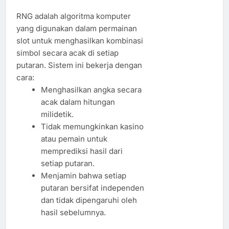
RNG adalah algoritma komputer
yang digunakan dalam permainan
slot untuk menghasilkan kombinasi
simbol secara acak di setiap
putaran. Sistem ini bekerja dengan
cara:
Menghasilkan angka secara
acak dalam hitungan
milidetik.
Tidak memungkinkan kasino
atau pemain untuk
memprediksi hasil dari
setiap putaran.
Menjamin bahwa setiap
putaran bersifat independen
dan tidak dipengaruhi oleh
hasil sebelumnya.