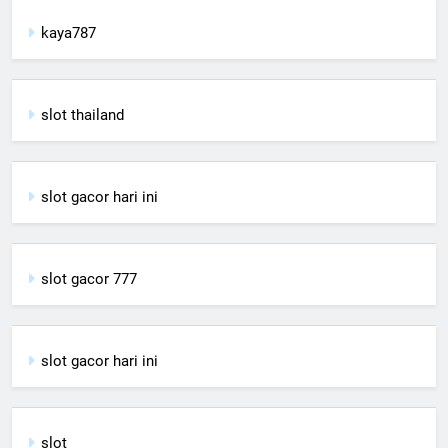
kaya787
slot thailand
slot gacor hari ini
slot gacor 777
slot gacor hari ini
slot