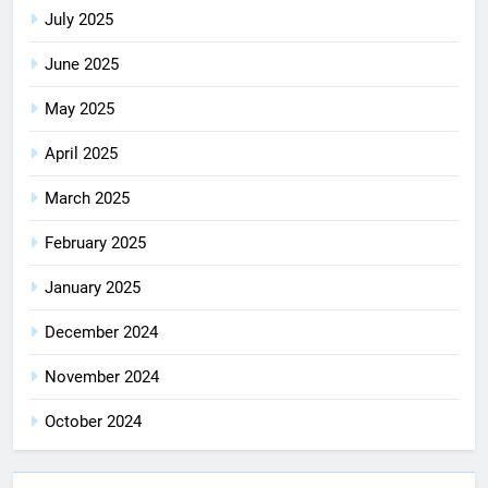
July 2025
June 2025
May 2025
April 2025
March 2025
February 2025
January 2025
December 2024
November 2024
October 2024