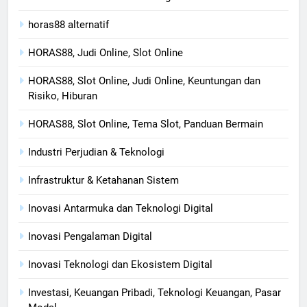
horas88 alternatif
HORAS88, Judi Online, Slot Online
HORAS88, Slot Online, Judi Online, Keuntungan dan
Risiko, Hiburan
HORAS88, Slot Online, Tema Slot, Panduan Bermain
Industri Perjudian & Teknologi
Infrastruktur & Ketahanan Sistem
Inovasi Antarmuka dan Teknologi Digital
Inovasi Pengalaman Digital
Inovasi Teknologi dan Ekosistem Digital
Investasi, Keuangan Pribadi, Teknologi Keuangan, Pasar