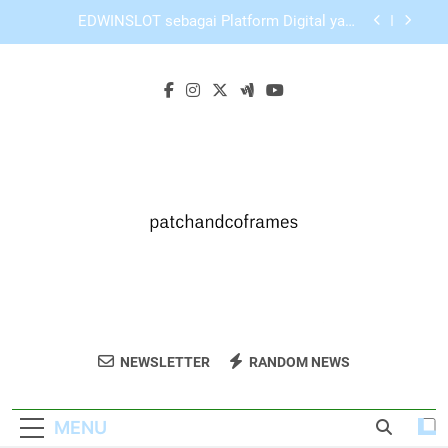
Skip
LEBAH4D sebagai Platform Digital yang Adaptif
to
dan Responsif
content
KAYA787 sebagai Platform Digital yang Adaptif
dan Responsif
LEBAH4D Login untuk Akses Harian yang Lebih
Fleksibel dan Terkendali
EDWINSLOT sebagai Platform Digital yang
Adaptif dan Responsif untuk Pengguna Modern
LEBAH4D sebagai Platform Digital yang Adaptif
dan Responsif
KAYA787 sebagai Platform Digital yang Adaptif
dan Responsif
Patch & Co
Temukan Bingkai Foto Unik Dan Personal
NEWSLETTER
RANDOM NEWS
Frames
Dari Patch & Co Frames. Cocok Untuk
Melengkapi Dekorasi Rumah Anda.
MENU