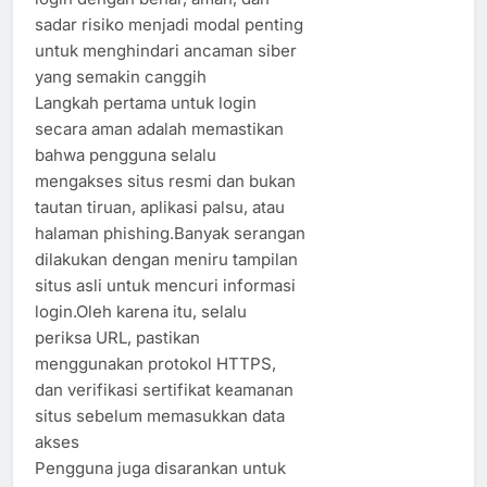
sadar risiko menjadi modal penting
untuk menghindari ancaman siber
yang semakin canggih
Langkah pertama untuk login
secara aman adalah memastikan
bahwa pengguna selalu
mengakses situs resmi dan bukan
tautan tiruan, aplikasi palsu, atau
halaman phishing.Banyak serangan
dilakukan dengan meniru tampilan
situs asli untuk mencuri informasi
login.Oleh karena itu, selalu
periksa URL, pastikan
menggunakan protokol HTTPS,
dan verifikasi sertifikat keamanan
situs sebelum memasukkan data
akses
Pengguna juga disarankan untuk