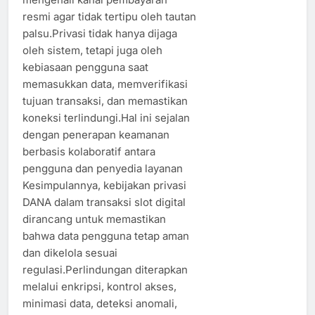
resmi agar tidak tertipu oleh tautan
palsu.Privasi tidak hanya dijaga
oleh sistem, tetapi juga oleh
kebiasaan pengguna saat
memasukkan data, memverifikasi
tujuan transaksi, dan memastikan
koneksi terlindungi.Hal ini sejalan
dengan penerapan keamanan
berbasis kolaboratif antara
pengguna dan penyedia layanan
Kesimpulannya, kebijakan privasi
DANA dalam transaksi slot digital
dirancang untuk memastikan
bahwa data pengguna tetap aman
dan dikelola sesuai
regulasi.Perlindungan diterapkan
melalui enkripsi, kontrol akses,
minimasi data, deteksi anomali,