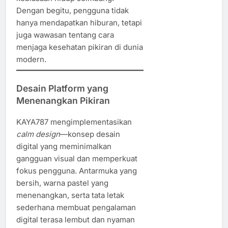
Dengan begitu, pengguna tidak
hanya mendapatkan hiburan, tetapi
juga wawasan tentang cara
menjaga kesehatan pikiran di dunia
modern.
Desain Platform yang
Menenangkan Pikiran
KAYA787 mengimplementasikan
calm design
—konsep desain
digital yang meminimalkan
gangguan visual dan memperkuat
fokus pengguna. Antarmuka yang
bersih, warna pastel yang
menenangkan, serta tata letak
sederhana membuat pengalaman
digital terasa lembut dan nyaman