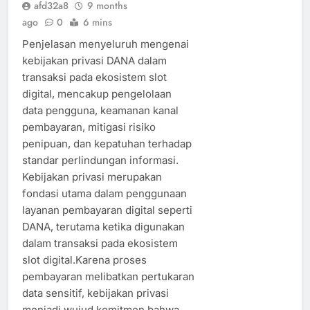
afd32a8
9 months
ago
0
6 mins
Penjelasan menyeluruh mengenai
kebijakan privasi DANA dalam
transaksi pada ekosistem slot
digital, mencakup pengelolaan
data pengguna, keamanan kanal
pembayaran, mitigasi risiko
penipuan, dan kepatuhan terhadap
standar perlindungan informasi.
Kebijakan privasi merupakan
fondasi utama dalam penggunaan
layanan pembayaran digital seperti
DANA, terutama ketika digunakan
dalam transaksi pada ekosistem
slot digital.Karena proses
pembayaran melibatkan pertukaran
data sensitif, kebijakan privasi
menjadi wujud komitmen bahwa