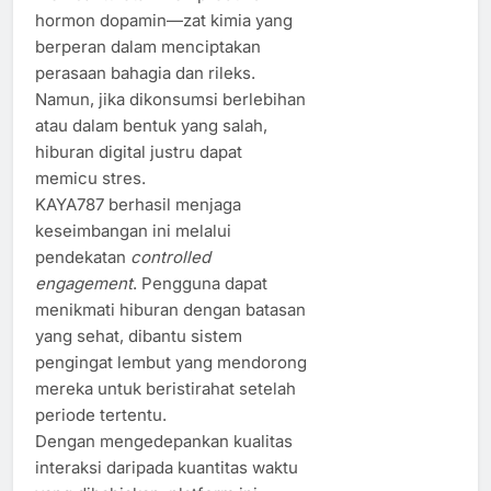
hormon dopamin—zat kimia yang
berperan dalam menciptakan
perasaan bahagia dan rileks.
Namun, jika dikonsumsi berlebihan
atau dalam bentuk yang salah,
hiburan digital justru dapat
memicu stres.
KAYA787 berhasil menjaga
keseimbangan ini melalui
pendekatan
controlled
engagement
. Pengguna dapat
menikmati hiburan dengan batasan
yang sehat, dibantu sistem
pengingat lembut yang mendorong
mereka untuk beristirahat setelah
periode tertentu.
Dengan mengedepankan kualitas
interaksi daripada kuantitas waktu