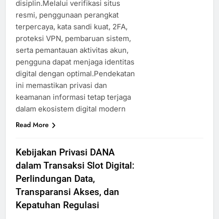
disiplin.Melalui verifikasi situs
resmi, penggunaan perangkat
terpercaya, kata sandi kuat, 2FA,
proteksi VPN, pembaruan sistem,
serta pemantauan aktivitas akun,
pengguna dapat menjaga identitas
digital dengan optimal.Pendekatan
ini memastikan privasi dan
keamanan informasi tetap terjaga
dalam ekosistem digital modern
Read More
Kebijakan Privasi DANA
dalam Transaksi Slot Digital:
Perlindungan Data,
Transparansi Akses, dan
Kepatuhan Regulasi