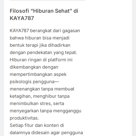
Filosofi “Hiburan Sehat” di
KAYA787
KAYA787 berangkat dari gagasan
bahwa hiburan bisa menjadi
bentuk terapi jika dihadirkan
dengan pendekatan yang tepat.
Hiburan ringan di platform ini
dikembangkan dengan
mempertimbangkan aspek
psikologis pengguna—
menenangkan tanpa membuat
ketagihan, menghibur tanpa
menimbulkan stres, serta
menyegarkan tanpa mengganggu
produktivitas.
Setiap fitur dan konten di
dalamnya didesain agar pengguna