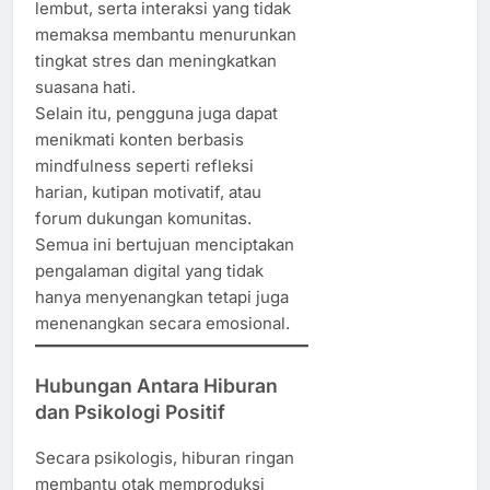
lembut, serta interaksi yang tidak
memaksa membantu menurunkan
tingkat stres dan meningkatkan
suasana hati.
Selain itu, pengguna juga dapat
menikmati konten berbasis
mindfulness seperti refleksi
harian, kutipan motivatif, atau
forum dukungan komunitas.
Semua ini bertujuan menciptakan
pengalaman digital yang tidak
hanya menyenangkan tetapi juga
menenangkan secara emosional.
Hubungan Antara Hiburan
dan Psikologi Positif
Secara psikologis, hiburan ringan
membantu otak memproduksi