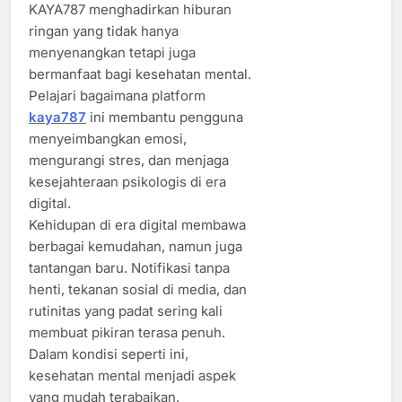
KAYA787 menghadirkan hiburan
ringan yang tidak hanya
menyenangkan tetapi juga
bermanfaat bagi kesehatan mental.
Pelajari bagaimana platform
kaya787
ini membantu pengguna
menyeimbangkan emosi,
mengurangi stres, dan menjaga
kesejahteraan psikologis di era
digital.
Kehidupan di era digital membawa
berbagai kemudahan, namun juga
tantangan baru. Notifikasi tanpa
henti, tekanan sosial di media, dan
rutinitas yang padat sering kali
membuat pikiran terasa penuh.
Dalam kondisi seperti ini,
kesehatan mental menjadi aspek
yang mudah terabaikan.