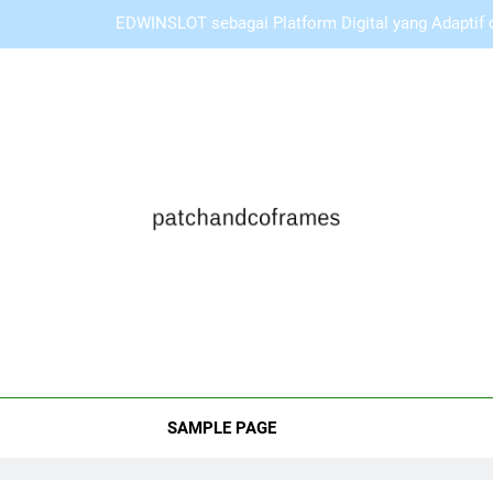
EDWINSLOT sebagai Platform Digital yang Adaptif
LEBAH4D sebagai Platfo
KAYA787 sebagai Platfo
LEBAH4D Login untuk Akses Haria
EDWINSLOT sebagai Platform Digital yang Adaptif
LEBAH4D sebagai Platfo
KAYA787 sebagai Platfo
ch & Co Frames
ingkai Foto Unik Dan Personal Dari Patch & Co Frames. Cocok
SAMPLE PAGE