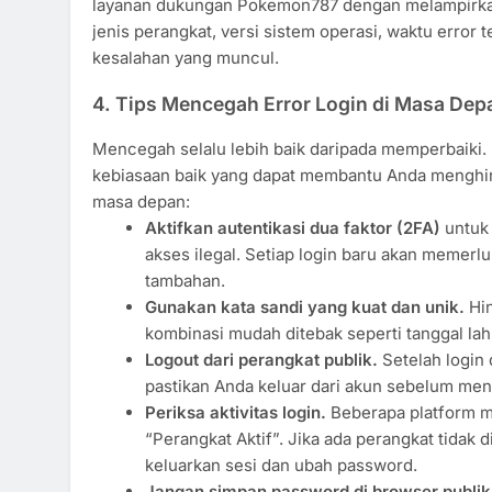
layanan dukungan Pokemon787 dengan melampirkan
jenis perangkat, versi sistem operasi, waktu error t
kesalahan yang muncul.
4. Tips Mencegah Error Login di Masa Dep
Mencegah selalu lebih baik daripada memperbaiki.
kebiasaan baik yang dapat membantu Anda menghind
masa depan:
Aktifkan autentikasi dua faktor (2FA)
untuk 
akses ilegal. Setiap login baru akan memerlu
tambahan.
Gunakan kata sandi yang kuat dan unik.
Hin
kombinasi mudah ditebak seperti tanggal lahi
Logout dari perangkat publik.
Setelah login
pastikan Anda keluar dari akun sebelum men
Periksa aktivitas login.
Beberapa platform m
“Perangkat Aktif”. Jika ada perangkat tidak d
keluarkan sesi dan ubah password.
Jangan simpan password di browser publik