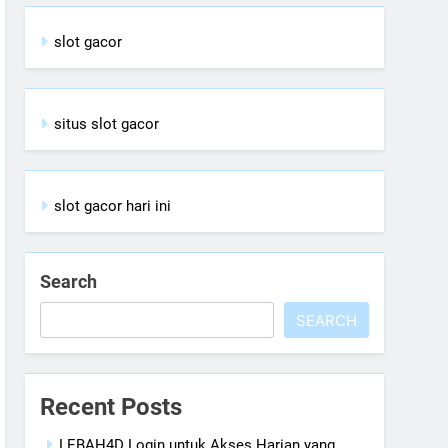
slot gacor
situs slot gacor
slot gacor hari ini
Search
SEARCH
Recent Posts
LEBAH4D Login untuk Akses Harian yang