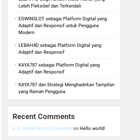
Lebih Fleksibel dan Terkendali
EDWINSLOT sebagai Platform Digital yang
Adaptif dan Responsif untuk Pengguna
Modern
LEBAH4D sebagai Platform Digital yang
Adaptif dan Responsif
KAYA787 sebagai Platform Digital yang
Adaptif dan Responsif
KAYA787 dan Strategi Menghadirkan Tampilan
yang Ramah Pengguna
Recent Comments
A WordPress Commenter
on
Hello world!