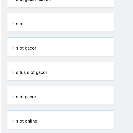
slot
slot gacor
situs slot gacor
slot gacor
slot online