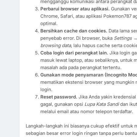
mengganggu komunikasi antara perangkat da
Perbarui browser atau aplikasi.
Gunakan vers
Chrome, Safari, atau aplikasi Pokemon787 ag
optimal.
Bersihkan cache dan cookies.
Data lama se
penyebab error. Di browser, buka
Settings →
browsing data
, lalu hapus cache serta cooki
Coba login dari perangkat lain.
Jika login ga
masuk lewat laptop, atau sebaliknya, untuk
masalah ada pada perangkat tertentu.
Gunakan mode penyamaran (Incognito Mod
mematikan ekstensi browser yang mungkin 
login.
Reset password.
Jika Anda yakin kredensial
gagal, gunakan opsi
Lupa Kata Sandi
dan iku
melalui email atau nomor telepon terdaftar.
Langkah-langkah ini biasanya cukup efektif untuk
sebagian besar error login ringan tanpa perlu bant