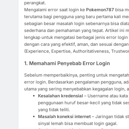
perangkat.
Mengalami error saat login ke
Pokemon787
bisa m
terutama bagi pengguna yang baru pertama kali m
sebagian besar masalah login sebenarnya bisa diat
sederhana dan pemahaman yang tepat. Artikel ini 
lengkap untuk mengatasi berbagai jenis error logi
dengan cara yang efektif, aman, dan sesuai dengan
(Experience, Expertise, Authoritativeness, Trustwor
1. Memahami Penyebab Error Login
Sebelum memperbaikinya, penting untuk mengeta
error login. Berdasarkan pengalaman pengguna, ad
utama yang sering menyebabkan kegagalan login, an
Kesalahan kredensial
– Username atau kata 
penggunaan huruf besar-kecil yang tidak ses
yang tidak teliti.
Masalah koneksi internet
– Jaringan tidak st
sinyal lemah bisa membuat login gagal.