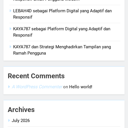
LEBAH4D sebagai Platform Digital yang Adaptif dan
Responsif
KAYA787 sebagai Platform Digital yang Adaptif dan
Responsif
KAYA787 dan Strategi Menghadirkan Tampilan yang
Ramah Pengguna
Recent Comments
A WordPress Commenter
on
Hello world!
Archives
July 2026