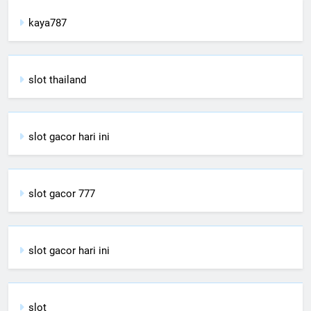
kaya787
slot thailand
slot gacor hari ini
slot gacor 777
slot gacor hari ini
slot