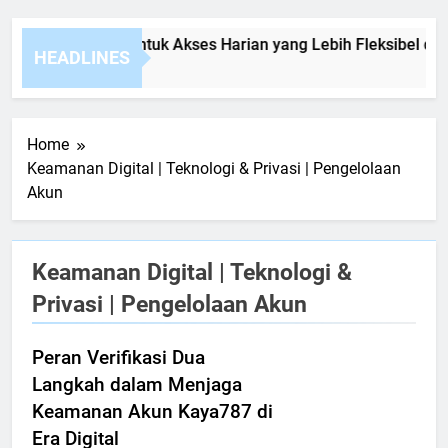
BAH4D Login untuk Akses Harian yang Lebih Fleksibel dan Te
HEADLINES
Weeks Ago
Home
Keamanan Digital | Teknologi & Privasi | Pengelolaan
Akun
Keamanan Digital | Teknologi &
Privasi | Pengelolaan Akun
Peran Verifikasi Dua
Langkah dalam Menjaga
Keamanan Akun Kaya787 di
Era Digital