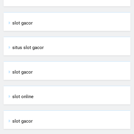
slot gacor
situs slot gacor
slot gacor
slot online
slot gacor