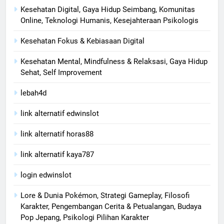
Kesehatan Digital, Gaya Hidup Seimbang, Komunitas
Online, Teknologi Humanis, Kesejahteraan Psikologis
Kesehatan Fokus & Kebiasaan Digital
Kesehatan Mental, Mindfulness & Relaksasi, Gaya Hidup
Sehat, Self Improvement
lebah4d
link alternatif edwinslot
link alternatif horas88
link alternatif kaya787
login edwinslot
Lore & Dunia Pokémon, Strategi Gameplay, Filosofi
Karakter, Pengembangan Cerita & Petualangan, Budaya
Pop Jepang, Psikologi Pilihan Karakter