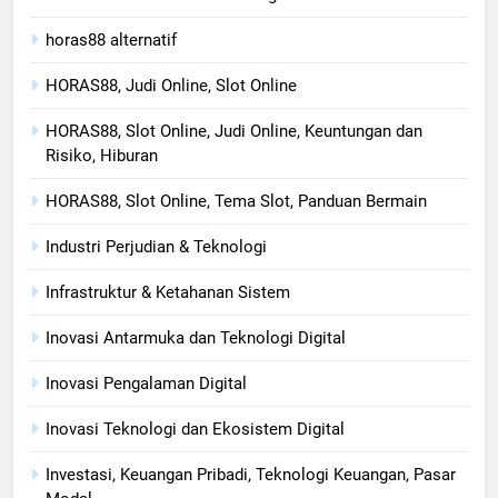
horas88 alternatif
HORAS88, Judi Online, Slot Online
HORAS88, Slot Online, Judi Online, Keuntungan dan
Risiko, Hiburan
HORAS88, Slot Online, Tema Slot, Panduan Bermain
Industri Perjudian & Teknologi
Infrastruktur & Ketahanan Sistem
Inovasi Antarmuka dan Teknologi Digital
Inovasi Pengalaman Digital
Inovasi Teknologi dan Ekosistem Digital
Investasi, Keuangan Pribadi, Teknologi Keuangan, Pasar