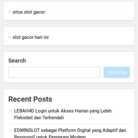
situs slot gacor
slot gacor hari ini
Search
SEARCH
Recent Posts
LEBAH4D Login untuk Akses Harian yang Lebih
Fleksibel dan Terkendali
EDWINSLOT sebagai Platform Digital yang Adaptif dan
Responsif untuk Pengguna Modern