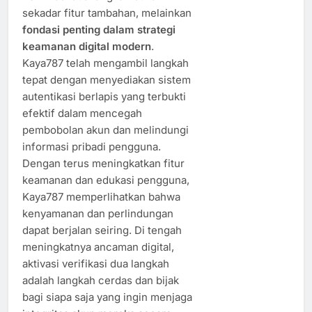
sekadar fitur tambahan, melainkan
fondasi penting dalam strategi
keamanan digital modern
.
Kaya787 telah mengambil langkah
tepat dengan menyediakan sistem
autentikasi berlapis yang terbukti
efektif dalam mencegah
pembobolan akun dan melindungi
informasi pribadi pengguna.
Dengan terus meningkatkan fitur
keamanan dan edukasi pengguna,
Kaya787 memperlihatkan bahwa
kenyamanan dan perlindungan
dapat berjalan seiring. Di tengah
meningkatnya ancaman digital,
aktivasi verifikasi dua langkah
adalah langkah cerdas dan bijak
bagi siapa saja yang ingin menjaga