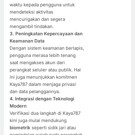
waktu kepada pengguna untuk
mendeteksi aktivitas
mencurigakan dan segera
mengambil tindakan.
3. Peningkatan Kepercayaan dan
Keamanan Data
Dengan sistem keamanan berlapis,
pengguna merasa lebih tenang
saat mengakses akun dari
perangkat seluler atau publik. Hal
ini juga menunjukkan komitmen
Kaya787 dalam menjaga privasi
dan data pelanggannya.
4. Integrasi dengan Teknologi
Modern
Verifikasi dua langkah di Kaya787
kini juga mulai mendukung
biometrik
seperti sidik jari atau
pemindaian wajah pada perangkat