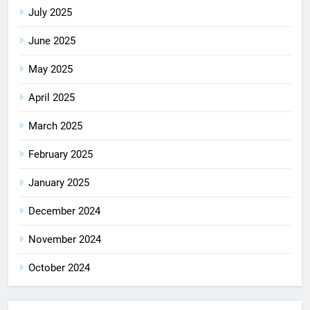
July 2025
June 2025
May 2025
April 2025
March 2025
February 2025
January 2025
December 2024
November 2024
October 2024