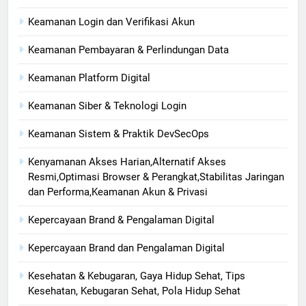
Keamanan Login dan Verifikasi Akun
Keamanan Pembayaran & Perlindungan Data
Keamanan Platform Digital
Keamanan Siber & Teknologi Login
Keamanan Sistem & Praktik DevSecOps
Kenyamanan Akses Harian,Alternatif Akses
Resmi,Optimasi Browser & Perangkat,Stabilitas Jaringan
dan Performa,Keamanan Akun & Privasi
Kepercayaan Brand & Pengalaman Digital
Kepercayaan Brand dan Pengalaman Digital
Kesehatan & Kebugaran, Gaya Hidup Sehat, Tips
Kesehatan, Kebugaran Sehat, Pola Hidup Sehat