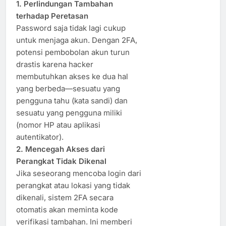
1. Perlindungan Tambahan
terhadap Peretasan
Password saja tidak lagi cukup
untuk menjaga akun. Dengan 2FA,
potensi pembobolan akun turun
drastis karena hacker
membutuhkan akses ke dua hal
yang berbeda—sesuatu yang
pengguna tahu (kata sandi) dan
sesuatu yang pengguna miliki
(nomor HP atau aplikasi
autentikator).
2. Mencegah Akses dari
Perangkat Tidak Dikenal
Jika seseorang mencoba login dari
perangkat atau lokasi yang tidak
dikenali, sistem 2FA secara
otomatis akan meminta kode
verifikasi tambahan. Ini memberi