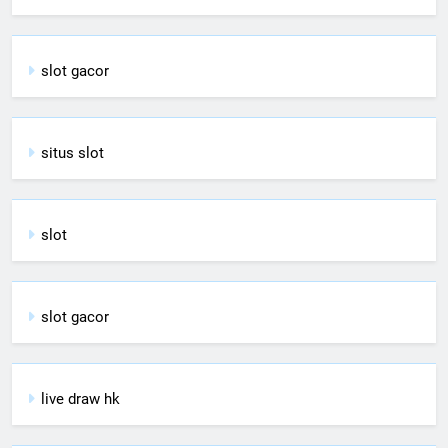
slot gacor
situs slot
slot
slot gacor
live draw hk