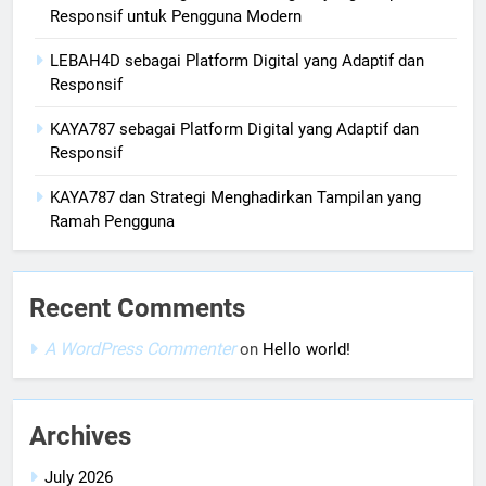
Responsif untuk Pengguna Modern
LEBAH4D sebagai Platform Digital yang Adaptif dan
Responsif
KAYA787 sebagai Platform Digital yang Adaptif dan
Responsif
KAYA787 dan Strategi Menghadirkan Tampilan yang
Ramah Pengguna
Recent Comments
A WordPress Commenter
on
Hello world!
Archives
July 2026