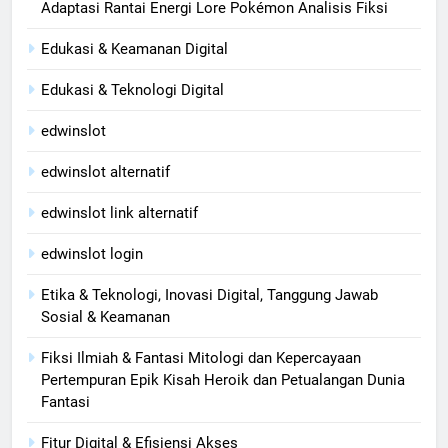
Adaptasi Rantai Energi Lore Pokémon Analisis Fiksi
Edukasi & Keamanan Digital
Edukasi & Teknologi Digital
edwinslot
edwinslot alternatif
edwinslot link alternatif
edwinslot login
Etika & Teknologi, Inovasi Digital, Tanggung Jawab
Sosial & Keamanan
Fiksi Ilmiah & Fantasi Mitologi dan Kepercayaan
Pertempuran Epik Kisah Heroik dan Petualangan Dunia
Fantasi
Fitur Digital & Efisiensi Akses