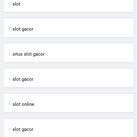
slot
slot gacor
situs slot gacor
slot gacor
slot online
slot gacor