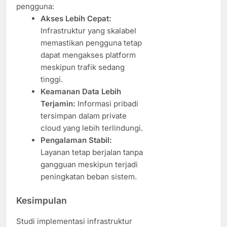
pengguna:
Akses Lebih Cepat:
Infrastruktur yang skalabel
memastikan pengguna tetap
dapat mengakses platform
meskipun trafik sedang
tinggi.
Keamanan Data Lebih
Terjamin:
Informasi pribadi
tersimpan dalam private
cloud yang lebih terlindungi.
Pengalaman Stabil:
Layanan tetap berjalan tanpa
gangguan meskipun terjadi
peningkatan beban sistem.
Kesimpulan
Studi implementasi infrastruktur