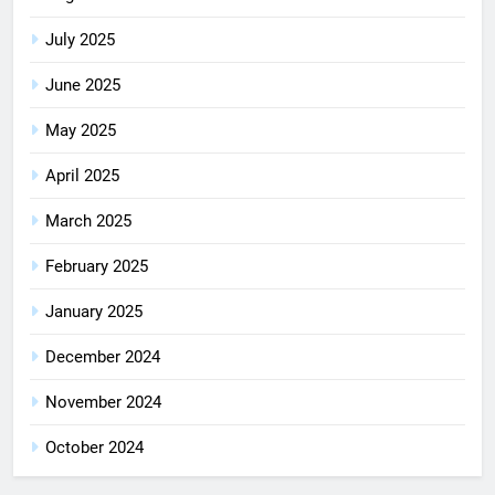
July 2025
June 2025
May 2025
April 2025
March 2025
February 2025
January 2025
December 2024
November 2024
October 2024