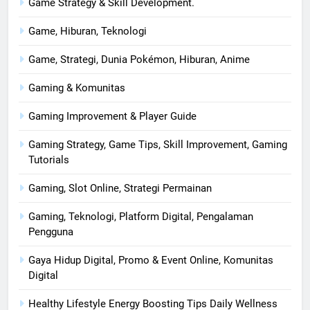
Game Strategy & Skill Development.
Game, Hiburan, Teknologi
Game, Strategi, Dunia Pokémon, Hiburan, Anime
Gaming & Komunitas
Gaming Improvement & Player Guide
Gaming Strategy, Game Tips, Skill Improvement, Gaming
Tutorials
Gaming, Slot Online, Strategi Permainan
Gaming, Teknologi, Platform Digital, Pengalaman
Pengguna
Gaya Hidup Digital, Promo & Event Online, Komunitas
Digital
Healthy Lifestyle Energy Boosting Tips Daily Wellness