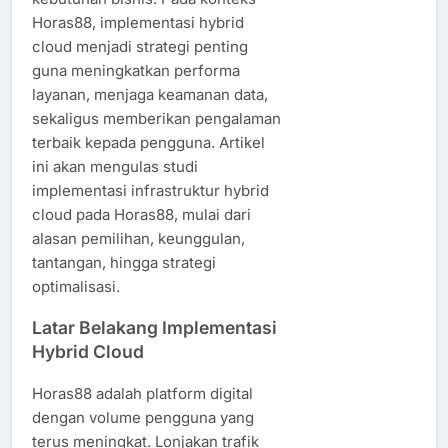
Horas88, implementasi hybrid
cloud menjadi strategi penting
guna meningkatkan performa
layanan, menjaga keamanan data,
sekaligus memberikan pengalaman
terbaik kepada pengguna. Artikel
ini akan mengulas studi
implementasi infrastruktur hybrid
cloud pada Horas88, mulai dari
alasan pemilihan, keunggulan,
tantangan, hingga strategi
optimalisasi.
Latar Belakang Implementasi
Hybrid Cloud
Horas88 adalah platform digital
dengan volume pengguna yang
terus meningkat. Lonjakan trafik