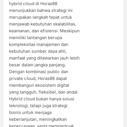
hybrid cloud di Horas88
menunjukkan bahwa strategi ini
merupakan langkah tepat untuk
menjawab kebutuhan skalabilitas,
keamanan, dan efisiensi. Meskipun
memiliki tantangan berupa
kompleksitas manajemen dan
kebutuhan sumber daya ahli,
manfaat yang ditawarkan jauh lebih
besar dalam jangka panjang.
Dengan kombinasi public dan
private cloud, Horas88 dapat
membangun ekosistem digital
yang tangguh, fleksibel, dan andal.
Hybrid cloud bukan hanya solusi
teknologi, tetapi juga strategi
bisnis untuk menjaga
keberlanjutan, meningkatkan
kepercayaan, serta memperkuat