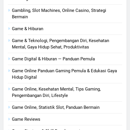
Gambling, Slot Machines, Online Casino, Strategi
Bermain
Game & Hiburan
Game & Teknologi, Pengembangan Diri, Kesehatan
Mental, Gaya Hidup Sehat, Produktivitas
Game Digital & Hiburan — Panduan Pemula
Game Online Panduan Gaming Pemula & Edukasi Gaya
Hidup Digital
Game Online, Kesehatan Mental, Tips Gaming,
Pengembangan Diri, Lifestyle
Game Online, Statistik Slot, Panduan Bermain
Game Reviews