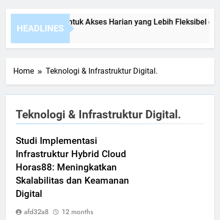
BAH4D Login untuk Akses Harian yang Lebih Fleksibel dan Te
HEADLINES
Weeks Ago
Home
Teknologi & Infrastruktur Digital.
Teknologi & Infrastruktur Digital.
Studi Implementasi
Infrastruktur Hybrid Cloud
Horas88: Meningkatkan
Skalabilitas dan Keamanan
Digital
afd32a8
12 months