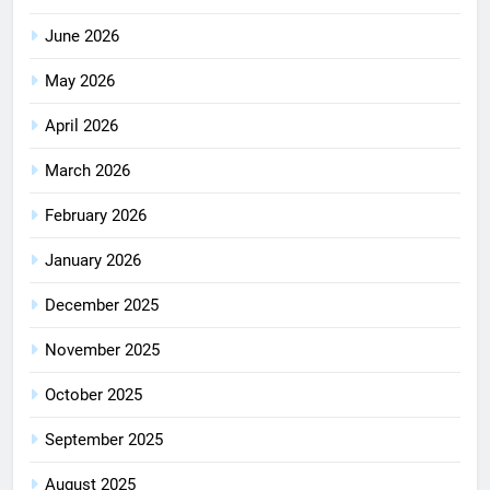
June 2026
May 2026
April 2026
March 2026
February 2026
January 2026
December 2025
November 2025
October 2025
September 2025
August 2025