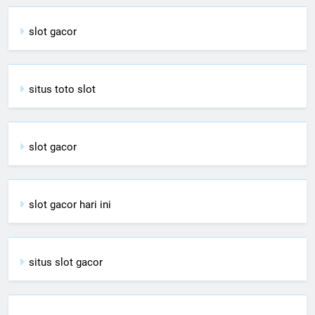
slot gacor
situs toto slot
slot gacor
slot gacor hari ini
situs slot gacor