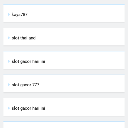
kaya787
slot thailand
slot gacor hari ini
slot gacor 777
slot gacor hari ini