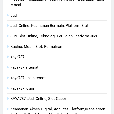
Modal
Judi
Judi Online, Keamanan Bermain, Platform Slot
Judi Slot Online, Teknologi Perjudian, Platform Judi
Kasino, Mesin Slot, Permainan
kaya787
kaya787 alternatif
kaya787 link alternati
kaya787 login
KAYA787, Judi Online, Slot Gacor
Keamanan Akses Digital,Stabilitas Platform,Manajemen