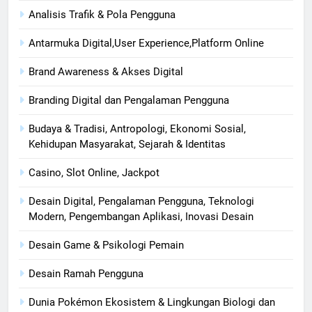
Analisis Trafik & Pola Pengguna
Antarmuka Digital,User Experience,Platform Online
Brand Awareness & Akses Digital
Branding Digital dan Pengalaman Pengguna
Budaya & Tradisi, Antropologi, Ekonomi Sosial,
Kehidupan Masyarakat, Sejarah & Identitas
Casino, Slot Online, Jackpot
Desain Digital, Pengalaman Pengguna, Teknologi
Modern, Pengembangan Aplikasi, Inovasi Desain
Desain Game & Psikologi Pemain
Desain Ramah Pengguna
Dunia Pokémon Ekosistem & Lingkungan Biologi dan