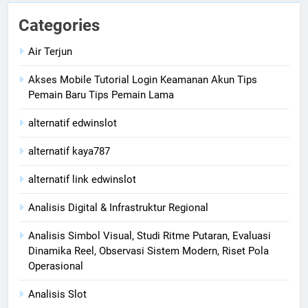
Categories
Air Terjun
Akses Mobile Tutorial Login Keamanan Akun Tips
Pemain Baru Tips Pemain Lama
alternatif edwinslot
alternatif kaya787
alternatif link edwinslot
Analisis Digital & Infrastruktur Regional
Analisis Simbol Visual, Studi Ritme Putaran, Evaluasi
Dinamika Reel, Observasi Sistem Modern, Riset Pola
Operasional
Analisis Slot