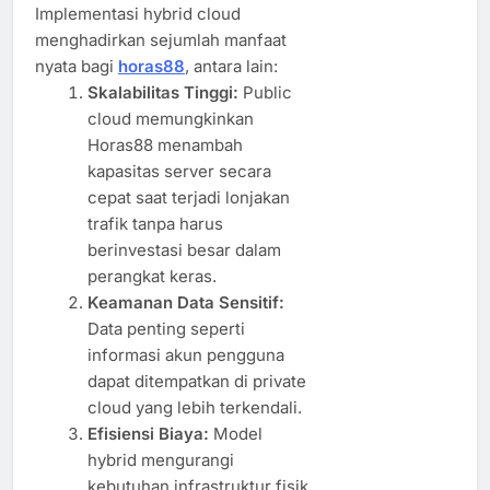
Implementasi hybrid cloud
menghadirkan sejumlah manfaat
nyata bagi
horas88
, antara lain:
Skalabilitas Tinggi:
Public
cloud memungkinkan
Horas88 menambah
kapasitas server secara
cepat saat terjadi lonjakan
trafik tanpa harus
berinvestasi besar dalam
perangkat keras.
Keamanan Data Sensitif:
Data penting seperti
informasi akun pengguna
dapat ditempatkan di private
cloud yang lebih terkendali.
Efisiensi Biaya:
Model
hybrid mengurangi
kebutuhan infrastruktur fisik