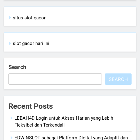
situs slot gacor
slot gacor hari ini
Search
SEARCH
Recent Posts
LEBAH4D Login untuk Akses Harian yang Lebih
Fleksibel dan Terkendali
EDWINSLOT sebagai Platform Digital yang Adaptif dan