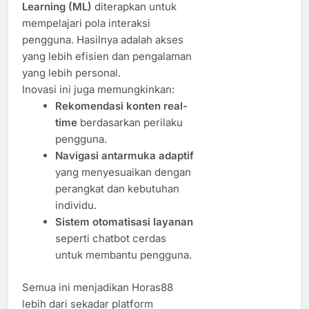
Learning (ML)
diterapkan untuk
mempelajari pola interaksi
pengguna. Hasilnya adalah akses
yang lebih efisien dan pengalaman
yang lebih personal.
Inovasi ini juga memungkinkan:
Rekomendasi konten real-
time
berdasarkan perilaku
pengguna.
Navigasi antarmuka adaptif
yang menyesuaikan dengan
perangkat dan kebutuhan
individu.
Sistem otomatisasi layanan
seperti chatbot cerdas
untuk membantu pengguna.
Semua ini menjadikan Horas88
lebih dari sekadar platform