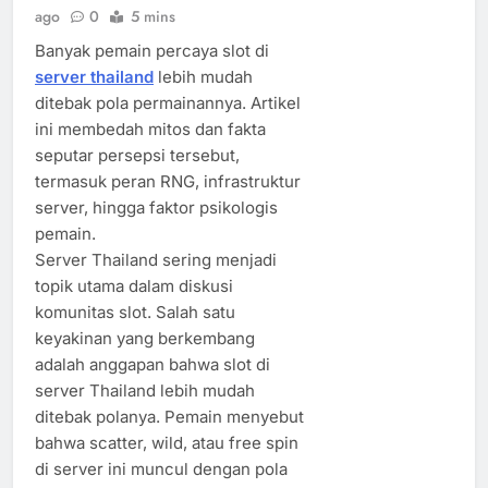
ago
0
5 mins
Banyak pemain percaya slot di
server thailand
lebih mudah
ditebak pola permainannya. Artikel
ini membedah mitos dan fakta
seputar persepsi tersebut,
termasuk peran RNG, infrastruktur
server, hingga faktor psikologis
pemain.
Server Thailand sering menjadi
topik utama dalam diskusi
komunitas slot. Salah satu
keyakinan yang berkembang
adalah anggapan bahwa slot di
server Thailand lebih mudah
ditebak polanya. Pemain menyebut
bahwa scatter, wild, atau free spin
di server ini muncul dengan pola