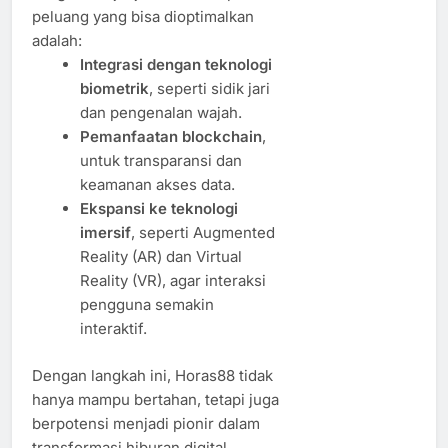
peluang yang bisa dioptimalkan
adalah:
Integrasi dengan teknologi
biometrik
, seperti sidik jari
dan pengenalan wajah.
Pemanfaatan blockchain
,
untuk transparansi dan
keamanan akses data.
Ekspansi ke teknologi
imersif
, seperti Augmented
Reality (AR) dan Virtual
Reality (VR), agar interaksi
pengguna semakin
interaktif.
Dengan langkah ini, Horas88 tidak
hanya mampu bertahan, tetapi juga
berpotensi menjadi pionir dalam
transformasi hiburan digital.