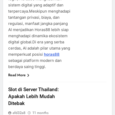
sistem digital yang adaptif dan
terpercaya.Meskipun menghadapi
tantangan privasi, biaya, dan
regulasi, manfaat jangka panjang
AI menjadikan Horas88 lebih siap
menghadapi dinamika ekosistem
digital global.Di era yang serba
cerdas, AI adalah pilar utama yang
memperkuat posisi
horas88
sebagai platform modern dan
berdaya saing tinggi.
Read More
Slot di Server Thailand:
Apakah Lebih Mudah
Ditebak
afd32a8
11 months