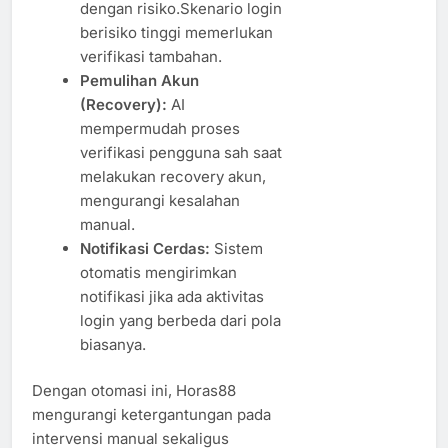
dengan risiko.Skenario login
berisiko tinggi memerlukan
verifikasi tambahan.
Pemulihan Akun
(Recovery):
AI
mempermudah proses
verifikasi pengguna sah saat
melakukan recovery akun,
mengurangi kesalahan
manual.
Notifikasi Cerdas:
Sistem
otomatis mengirimkan
notifikasi jika ada aktivitas
login yang berbeda dari pola
biasanya.
Dengan otomasi ini, Horas88
mengurangi ketergantungan pada
intervensi manual sekaligus