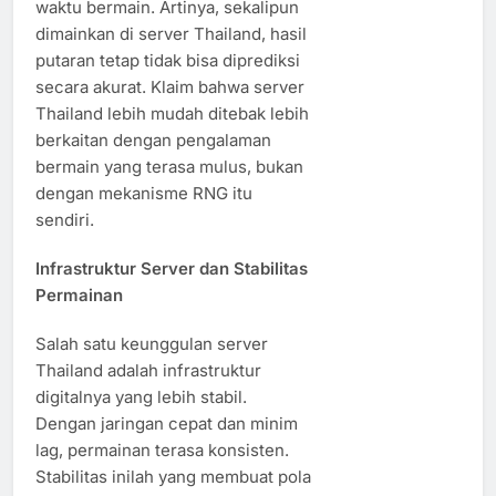
waktu bermain. Artinya, sekalipun
dimainkan di server Thailand, hasil
putaran tetap tidak bisa diprediksi
secara akurat. Klaim bahwa server
Thailand lebih mudah ditebak lebih
berkaitan dengan pengalaman
bermain yang terasa mulus, bukan
dengan mekanisme RNG itu
sendiri.
Infrastruktur Server dan Stabilitas
Permainan
Salah satu keunggulan server
Thailand adalah infrastruktur
digitalnya yang lebih stabil.
Dengan jaringan cepat dan minim
lag, permainan terasa konsisten.
Stabilitas inilah yang membuat pola