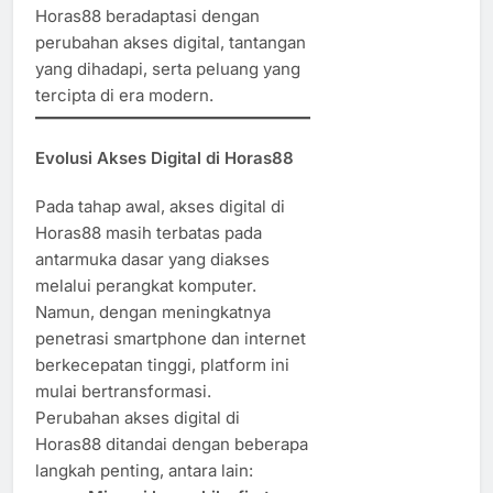
Horas88 beradaptasi dengan
perubahan akses digital, tantangan
yang dihadapi, serta peluang yang
tercipta di era modern.
Evolusi Akses Digital di Horas88
Pada tahap awal, akses digital di
Horas88 masih terbatas pada
antarmuka dasar yang diakses
melalui perangkat komputer.
Namun, dengan meningkatnya
penetrasi smartphone dan internet
berkecepatan tinggi, platform ini
mulai bertransformasi.
Perubahan akses digital di
Horas88 ditandai dengan beberapa
langkah penting, antara lain: