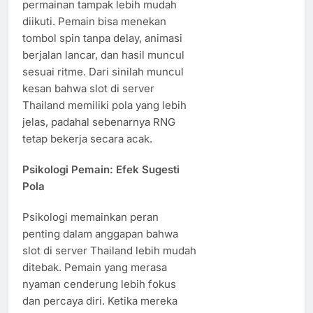
permainan tampak lebih mudah
diikuti. Pemain bisa menekan
tombol spin tanpa delay, animasi
berjalan lancar, dan hasil muncul
sesuai ritme. Dari sinilah muncul
kesan bahwa slot di server
Thailand memiliki pola yang lebih
jelas, padahal sebenarnya RNG
tetap bekerja secara acak.
Psikologi Pemain: Efek Sugesti
Pola
Psikologi memainkan peran
penting dalam anggapan bahwa
slot di server Thailand lebih mudah
ditebak. Pemain yang merasa
nyaman cenderung lebih fokus
dan percaya diri. Ketika mereka