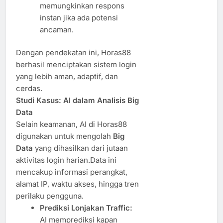
memungkinkan respons
instan jika ada potensi
ancaman.
Dengan pendekatan ini, Horas88
berhasil menciptakan sistem login
yang lebih aman, adaptif, dan
cerdas.
Studi Kasus: AI dalam Analisis Big
Data
Selain keamanan, AI di Horas88
digunakan untuk mengolah
Big
Data
yang dihasilkan dari jutaan
aktivitas login harian.Data ini
mencakup informasi perangkat,
alamat IP, waktu akses, hingga tren
perilaku pengguna.
Prediksi Lonjakan Traffic:
AI memprediksi kapan