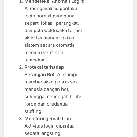
Mendeteksi Anomali Login:
AI menganalisis perilaku
login normal pengguna,
seperti lokasi, perangkat,
dan pola waktu.Jika terjadi
aktivitas mencurigakan,
sistem secara otomatis
memicu verifikasi
tambahan.
Proteksi terhadap
Serangan Bot:
AI mampu
membedakan pola akses
manusia dengan bot,
sehingga mencegah brute
force dan credential
stuffing.
Monitoring Real-Time:
Aktivitas login dipantau
secara langsung,