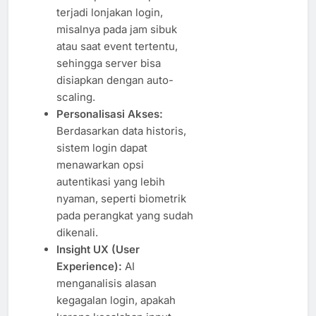
terjadi lonjakan login,
misalnya pada jam sibuk
atau saat event tertentu,
sehingga server bisa
disiapkan dengan auto-
scaling.
Personalisasi Akses:
Berdasarkan data historis,
sistem login dapat
menawarkan opsi
autentikasi yang lebih
nyaman, seperti biometrik
pada perangkat yang sudah
dikenali.
Insight UX (User
Experience):
AI
menganalisis alasan
kegagalan login, apakah