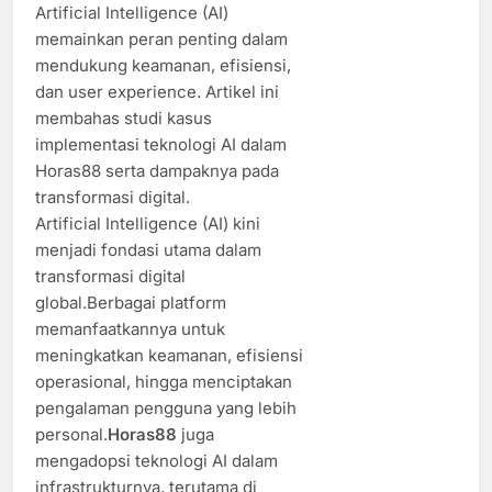
Artificial Intelligence (AI)
memainkan peran penting dalam
mendukung keamanan, efisiensi,
dan user experience. Artikel ini
membahas studi kasus
implementasi teknologi AI dalam
Horas88 serta dampaknya pada
transformasi digital.
Artificial Intelligence (AI) kini
menjadi fondasi utama dalam
transformasi digital
global.Berbagai platform
memanfaatkannya untuk
meningkatkan keamanan, efisiensi
operasional, hingga menciptakan
pengalaman pengguna yang lebih
personal.
Horas88
juga
mengadopsi teknologi AI dalam
infrastrukturnya, terutama di