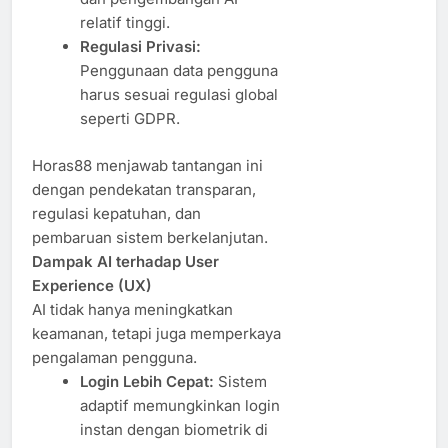
relatif tinggi.
Regulasi Privasi:
Penggunaan data pengguna
harus sesuai regulasi global
seperti GDPR.
Horas88 menjawab tantangan ini
dengan pendekatan transparan,
regulasi kepatuhan, dan
pembaruan sistem berkelanjutan.
Dampak AI terhadap User
Experience (UX)
AI tidak hanya meningkatkan
keamanan, tetapi juga memperkaya
pengalaman pengguna.
Login Lebih Cepat:
Sistem
adaptif memungkinkan login
instan dengan biometrik di