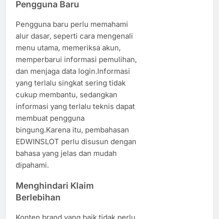
Pengguna Baru
Pengguna baru perlu memahami
alur dasar, seperti cara mengenali
menu utama, memeriksa akun,
memperbarui informasi pemulihan,
dan menjaga data login.Informasi
yang terlalu singkat sering tidak
cukup membantu, sedangkan
informasi yang terlalu teknis dapat
membuat pengguna
bingung.Karena itu, pembahasan
EDWINSLOT perlu disusun dengan
bahasa yang jelas dan mudah
dipahami.
Menghindari Klaim
Berlebihan
Konten brand yang baik tidak perlu