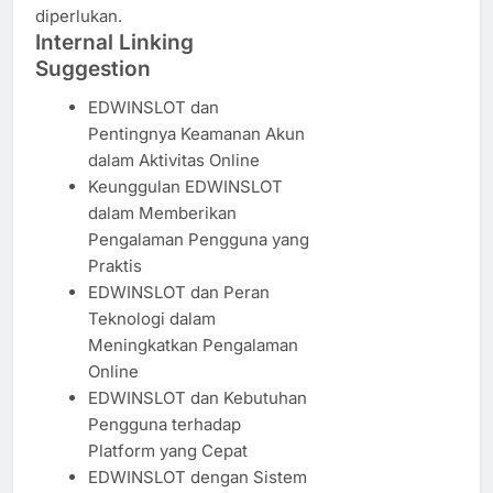
diperlukan.
Internal Linking
Suggestion
EDWINSLOT dan
Pentingnya Keamanan Akun
dalam Aktivitas Online
Keunggulan EDWINSLOT
dalam Memberikan
Pengalaman Pengguna yang
Praktis
EDWINSLOT dan Peran
Teknologi dalam
Meningkatkan Pengalaman
Online
EDWINSLOT dan Kebutuhan
Pengguna terhadap
Platform yang Cepat
EDWINSLOT dengan Sistem