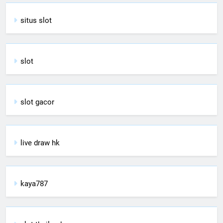
situs slot
slot
slot gacor
live draw hk
kaya787