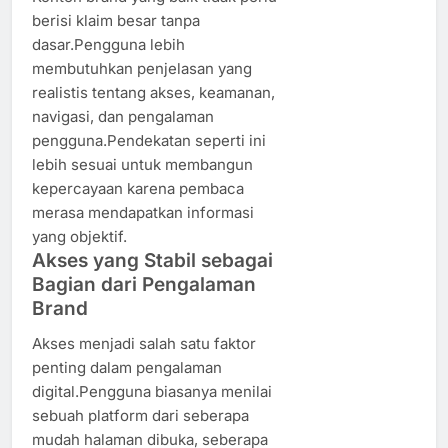
berisi klaim besar tanpa
dasar.Pengguna lebih
membutuhkan penjelasan yang
realistis tentang akses, keamanan,
navigasi, dan pengalaman
pengguna.Pendekatan seperti ini
lebih sesuai untuk membangun
kepercayaan karena pembaca
merasa mendapatkan informasi
yang objektif.
Akses yang Stabil sebagai
Bagian dari Pengalaman
Brand
Akses menjadi salah satu faktor
penting dalam pengalaman
digital.Pengguna biasanya menilai
sebuah platform dari seberapa
mudah halaman dibuka, seberapa