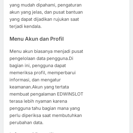
yang mudah dipahami, pengaturan
akun yang jelas, dan pusat bantuan
yang dapat dijadikan rujukan saat
terjadi kendala.
Menu Akun dan Profil
Menu akun biasanya menjadi pusat
pengelolaan data pengguna.Di
bagian ini, pengguna dapat
memeriksa profil, memperbarui
informasi, dan mengatur
keamanan.Akun yang tertata
membuat pengalaman EDWINSLOT
terasa lebih nyaman karena
pengguna tahu bagian mana yang
perlu diperiksa saat membutuhkan
perubahan data.