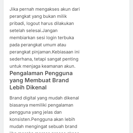
Jika pernah mengakses akun dari
perangkat yang bukan milik
pribadi, logout harus dilakukan
setelah selesai.Jangan
membiarkan sesi login terbuka
pada perangkat umum atau
perangkat pinjaman.Kebiasaan ini
sederhana, tetapi sangat penting
untuk menjaga keamanan akun.
Pengalaman Pengguna
yang Membuat Brand
Lebih Dikenal
Brand digital yang mudah dikenal
biasanya memiliki pengalaman
pengguna yang jelas dan
konsisten.Pengguna akan lebih
mudah mengingat sebuah brand