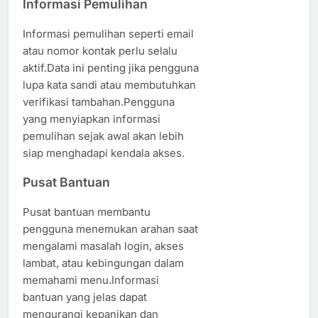
Informasi Pemulihan
Informasi pemulihan seperti email
atau nomor kontak perlu selalu
aktif.Data ini penting jika pengguna
lupa kata sandi atau membutuhkan
verifikasi tambahan.Pengguna
yang menyiapkan informasi
pemulihan sejak awal akan lebih
siap menghadapi kendala akses.
Pusat Bantuan
Pusat bantuan membantu
pengguna menemukan arahan saat
mengalami masalah login, akses
lambat, atau kebingungan dalam
memahami menu.Informasi
bantuan yang jelas dapat
mengurangi kepanikan dan