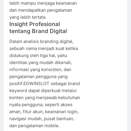
lebih mampu menjaga keamanan
dan mendapatkan pengalaman
yang lebih tertata.
Insight Profesional
tentang Brand Digital
Dalam analisis branding digital,
sebuah nama menjadi kuat ketika
didukung oleh tiga hal, yaitu
identitas yang mudah dikenali,
informasi yang konsisten, dan
pengalaman pengguna yang
positif.EDWINSLOT sebagai brand
keyword dapat diperkuat melalui
konten yang menjawab kebutuhan
nyata pengguna, seperti akses
aman, fitur akun, keamanan login,
navigasi mudah, pusat bantuan,
dan pengalaman mobile.