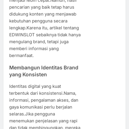
menjadi lebih cepat.Namun, hasil
pencarian yang baik tetap harus
didukung konten yang menjawab
kebutuhan pengguna secara
lengkap.Karena itu, artikel tentang
EDWINSLOT sebaiknya tidak hanya
mengulang brand, tetapi juga
memberi informasi yang
bermanfaat.
Membangun Identitas Brand
yang Konsisten
Identitas digital yang kuat
terbentuk dari konsistensi.Nama,
informasi, pengalaman akses, dan
gaya komunikasi perlu berjalan
selaras.Jika pengguna
menemukan penjelasan yang rapi
dan tidak membingungkan, mereka