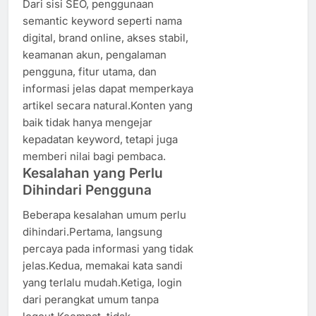
Dari sisi SEO, penggunaan
semantic keyword seperti nama
digital, brand online, akses stabil,
keamanan akun, pengalaman
pengguna, fitur utama, dan
informasi jelas dapat memperkaya
artikel secara natural.Konten yang
baik tidak hanya mengejar
kepadatan keyword, tetapi juga
memberi nilai bagi pembaca.
Kesalahan yang Perlu
Dihindari Pengguna
Beberapa kesalahan umum perlu
dihindari.Pertama, langsung
percaya pada informasi yang tidak
jelas.Kedua, memakai kata sandi
yang terlalu mudah.Ketiga, login
dari perangkat umum tanpa