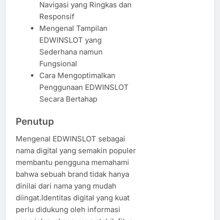
Navigasi yang Ringkas dan
Responsif
Mengenal Tampilan
EDWINSLOT yang
Sederhana namun
Fungsional
Cara Mengoptimalkan
Penggunaan EDWINSLOT
Secara Bertahap
Penutup
Mengenal EDWINSLOT sebagai
nama digital yang semakin populer
membantu pengguna memahami
bahwa sebuah brand tidak hanya
dinilai dari nama yang mudah
diingat.Identitas digital yang kuat
perlu didukung oleh informasi