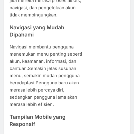
jika mereka merasa proses akses,
navigasi, dan pengelolaan akun
tidak membingungkan.
Navigasi yang Mudah
Dipahami
Navigasi membantu pengguna
menemukan menu penting seperti
akun, keamanan, informasi, dan
bantuan.Semakin jelas susunan
menu, semakin mudah pengguna
beradaptasi.Pengguna baru akan
merasa lebih percaya diri,
sedangkan pengguna lama akan
merasa lebih efisien.
Tampilan Mobile yang
Responsif