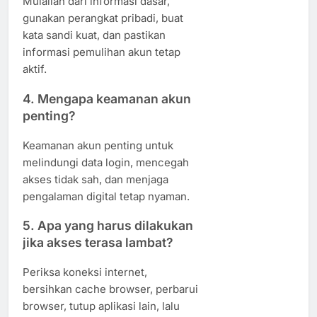
Mulailah dari informasi dasar,
gunakan perangkat pribadi, buat
kata sandi kuat, dan pastikan
informasi pemulihan akun tetap
aktif.
4. Mengapa keamanan akun
penting?
Keamanan akun penting untuk
melindungi data login, mencegah
akses tidak sah, dan menjaga
pengalaman digital tetap nyaman.
5. Apa yang harus dilakukan
jika akses terasa lambat?
Periksa koneksi internet,
bersihkan cache browser, perbarui
browser, tutup aplikasi lain, lalu