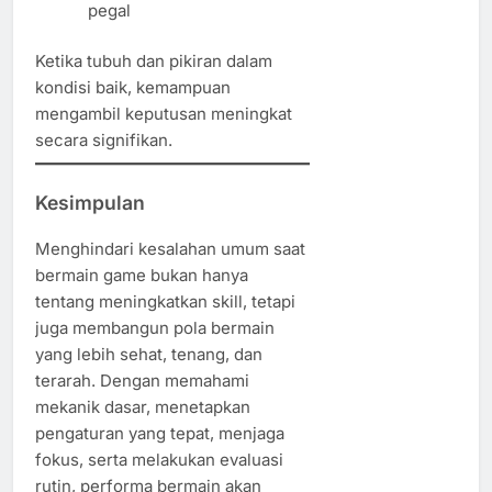
pegal
Ketika tubuh dan pikiran dalam
kondisi baik, kemampuan
mengambil keputusan meningkat
secara signifikan.
Kesimpulan
Menghindari kesalahan umum saat
bermain game bukan hanya
tentang meningkatkan skill, tetapi
juga membangun pola bermain
yang lebih sehat, tenang, dan
terarah. Dengan memahami
mekanik dasar, menetapkan
pengaturan yang tepat, menjaga
fokus, serta melakukan evaluasi
rutin, performa bermain akan