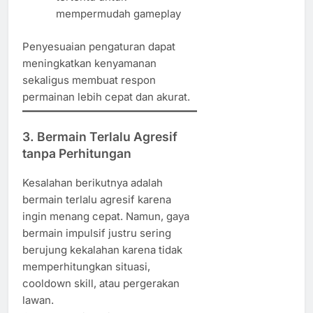
mempermudah gameplay
Penyesuaian pengaturan dapat
meningkatkan kenyamanan
sekaligus membuat respon
permainan lebih cepat dan akurat.
3. Bermain Terlalu Agresif
tanpa Perhitungan
Kesalahan berikutnya adalah
bermain terlalu agresif karena
ingin menang cepat. Namun, gaya
bermain impulsif justru sering
berujung kekalahan karena tidak
memperhitungkan situasi,
cooldown skill, atau pergerakan
lawan.