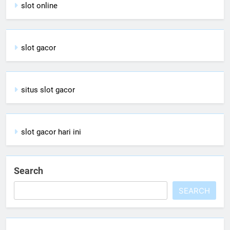
slot online
slot gacor
situs slot gacor
slot gacor hari ini
Search
SEARCH