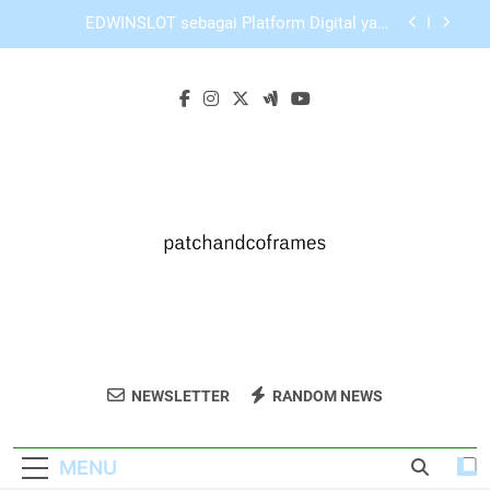
Skip
LEBAH4D sebagai Platform Digital yang Adaptif
to
dan Responsif
content
KAYA787 sebagai Platform Digital yang Adaptif
dan Responsif
LEBAH4D Login untuk Akses Harian yang Lebih
Fleksibel dan Terkendali
EDWINSLOT sebagai Platform Digital yang
Adaptif dan Responsif untuk Pengguna Modern
LEBAH4D sebagai Platform Digital yang Adaptif
dan Responsif
KAYA787 sebagai Platform Digital yang Adaptif
dan Responsif
Patch & Co
Temukan Bingkai Foto Unik Dan Personal
NEWSLETTER
RANDOM NEWS
Frames
Dari Patch & Co Frames. Cocok Untuk
Melengkapi Dekorasi Rumah Anda.
MENU