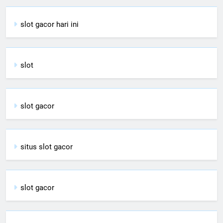
slot gacor hari ini
slot
slot gacor
situs slot gacor
slot gacor