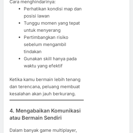
Cara menghindarinya:
Perhatikan kondisi map dan
posisi lawan
Tunggu momen yang tepat
untuk menyerang
Pertimbangkan risiko
sebelum mengambil
tindakan
Gunakan skill hanya pada
waktu yang efektif
Ketika kamu bermain lebih tenang
dan terencana, peluang membuat
kesalahan akan jauh berkurang.
4. Mengabaikan Komunikasi
atau Bermain Sendiri
Dalam banyak game multiplayer,