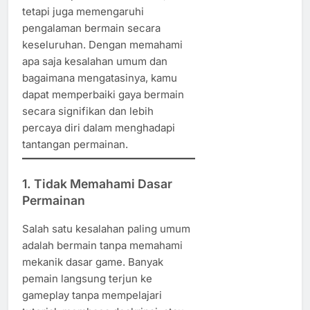
tetapi juga memengaruhi
pengalaman bermain secara
keseluruhan. Dengan memahami
apa saja kesalahan umum dan
bagaimana mengatasinya, kamu
dapat memperbaiki gaya bermain
secara signifikan dan lebih
percaya diri dalam menghadapi
tantangan permainan.
1. Tidak Memahami Dasar
Permainan
Salah satu kesalahan paling umum
adalah bermain tanpa memahami
mekanik dasar game. Banyak
pemain langsung terjun ke
gameplay tanpa mempelajari