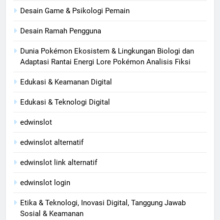
Desain Game & Psikologi Pemain
Desain Ramah Pengguna
Dunia Pokémon Ekosistem & Lingkungan Biologi dan
Adaptasi Rantai Energi Lore Pokémon Analisis Fiksi
Edukasi & Keamanan Digital
Edukasi & Teknologi Digital
edwinslot
edwinslot alternatif
edwinslot link alternatif
edwinslot login
Etika & Teknologi, Inovasi Digital, Tanggung Jawab
Sosial & Keamanan