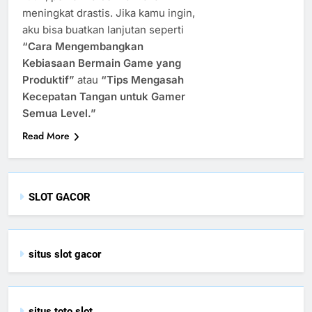
meningkat drastis. Jika kamu ingin,
aku bisa buatkan lanjutan seperti
“Cara Mengembangkan
Kebiasaan Bermain Game yang
Produktif”
atau
“Tips Mengasah
Kecepatan Tangan untuk Gamer
Semua Level.”
Read More
SLOT GACOR
situs slot gacor
situs toto slot