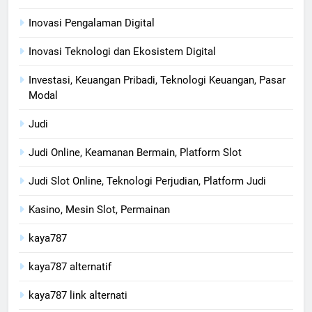
Inovasi Pengalaman Digital
Inovasi Teknologi dan Ekosistem Digital
Investasi, Keuangan Pribadi, Teknologi Keuangan, Pasar
Modal
Judi
Judi Online, Keamanan Bermain, Platform Slot
Judi Slot Online, Teknologi Perjudian, Platform Judi
Kasino, Mesin Slot, Permainan
kaya787
kaya787 alternatif
kaya787 link alternati