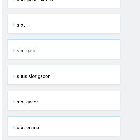
slot
slot gacor
situs slot gacor
slot gacor
slot online