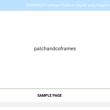
EDWINSLOT sebagai Platform Digital yang Adaptif
LEBAH4D sebagai Platfo
KAYA787 sebagai Platfo
LEBAH4D Login untuk Akses Haria
EDWINSLOT sebagai Platform Digital yang Adaptif
LEBAH4D sebagai Platfo
KAYA787 sebagai Platfo
ch & Co Frames
ingkai Foto Unik Dan Personal Dari Patch & Co Frames. Cocok
SAMPLE PAGE