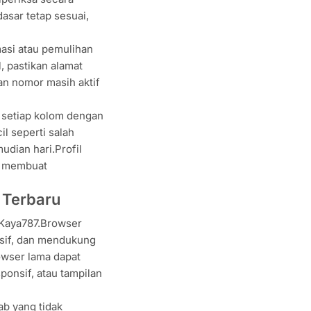
asar tetap sesuai,
masi atau pemulihan
, pastikan alamat
an nomor masih aktif
a setiap kolom dengan
l seperti salah
dian hari.Profil
n membuat
 Terbaru
Kaya787.Browser
nsif, dan mendukung
owser lama dapat
onsif, atau tampilan
ab yang tidak