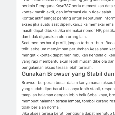
berkala.Pengguna Kaya787 perlu memastikan data d
kontak masih aktif, dan informasi akun tidak salah.
Kontak aktif sangat penting untuk kebutuhan infor
akses jika suatu saat diperlukan.Jika memakai email
masih dapat dibuka.Jika memakai nomor HP, pastik
dan tidak digunakan oleh orang lain.
Saat memperbarui profil, jangan terburu-buru.Bac
teliti sebelum menyimpan perubahan.Kesalahan keci
mengetik kontak dapat menimbulkan kendala di kemu
yang rapi membantu akun lebih mudah dikelola da
pengalaman akses terasa lebih terarah.
Gunakan Browser yang Stabil dan
Browser berperan besar dalam kenyamanan akses 
yang sudah diperbarui biasanya lebih stabil, respo
tampilan halaman dengan lebih baik.Sebaliknya, br
membuat halaman terasa lambat, tombol kurang resp
tidak berjalan normal.
Jika akses terasa berat, pengguna dapat menutup t