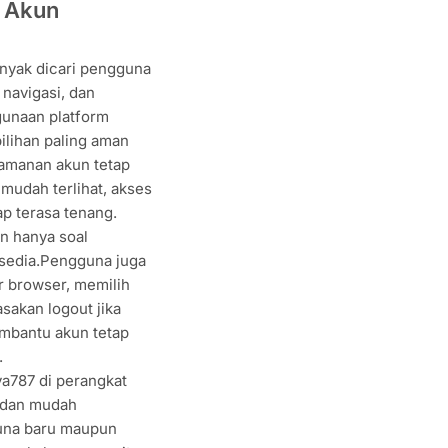
 Akun
nyak dicari pengguna
navigasi, dan
gunaan platform
pilihan paling aman
eamanan akun tetap
mudah terlihat, akses
ap terasa tenang.
an hanya soal
sedia.Pengguna juga
r browser, memilih
sakan logout jika
embantu akun tetap
.
ya787 di perangkat
, dan mudah
una baru maupun