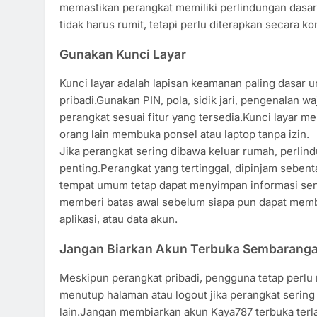
memastikan perangkat memiliki perlindungan dasar
tidak harus rumit, tetapi perlu diterapkan secara ko
Gunakan Kunci Layar
Kunci layar adalah lapisan keamanan paling dasar 
pribadi.Gunakan PIN, pola, sidik jari, pengenalan wa
perangkat sesuai fitur yang tersedia.Kunci layar
orang lain membuka ponsel atau laptop tanpa izin.
Jika perangkat sering dibawa keluar rumah, perlin
penting.Perangkat yang tertinggal, dipinjam sebenta
tempat umum tetap dapat menyimpan informasi sensi
memberi batas awal sebelum siapa pun dapat mem
aplikasi, atau data akun.
Jangan Biarkan Akun Terbuka Sembarang
Meskipun perangkat pribadi, pengguna tetap perl
menutup halaman atau logout jika perangkat serin
lain.Jangan membiarkan akun Kaya787 terbuka terla