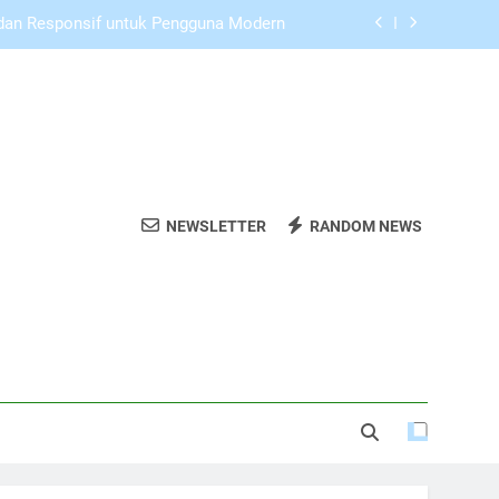
 dan Responsif untuk Pengguna Modern
rm Digital yang Adaptif dan Responsif
rm Digital yang Adaptif dan Responsif
n yang Lebih Fleksibel dan Terkendali
 dan Responsif untuk Pengguna Modern
NEWSLETTER
RANDOM NEWS
rm Digital yang Adaptif dan Responsif
rm Digital yang Adaptif dan Responsif
 Untuk Melengkapi Dekorasi Rumah Anda.