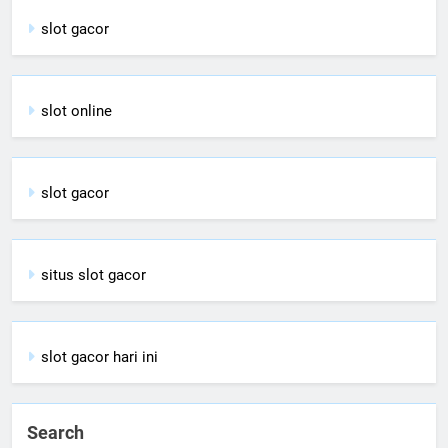
slot gacor
slot online
slot gacor
situs slot gacor
slot gacor hari ini
Search