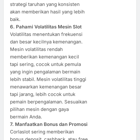
strategi taruhan yang konsisten
akan memberikan hasil yang lebih
baik.
6. Pahami Volatilitas Mesin Slot
Volatilitas menentukan frekuensi
dan besar kecilnya kemenangan.
Mesin volatilitas rendah
memberikan kemenangan kecil
tapi sering, cocok untuk pemula
yang ingin pengalaman bermain
lebih stabil. Mesin volatilitas tinggi
menawarkan kemenangan besar
tapi jarang, lebih cocok untuk
pemain berpengalaman. Sesuaikan
pilihan mesin dengan gaya
bermain Anda.
7. Manfaatkan Bonus dan Promosi
Corlaslot sering memberikan
bonus deposit, cashback, atau free