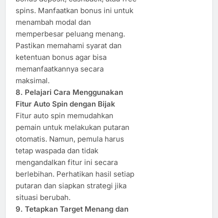
spins. Manfaatkan bonus ini untuk
menambah modal dan
memperbesar peluang menang.
Pastikan memahami syarat dan
ketentuan bonus agar bisa
memanfaatkannya secara
maksimal.
8. Pelajari Cara Menggunakan
Fitur Auto Spin dengan Bijak
Fitur auto spin memudahkan
pemain untuk melakukan putaran
otomatis. Namun, pemula harus
tetap waspada dan tidak
mengandalkan fitur ini secara
berlebihan. Perhatikan hasil setiap
putaran dan siapkan strategi jika
situasi berubah.
9. Tetapkan Target Menang dan