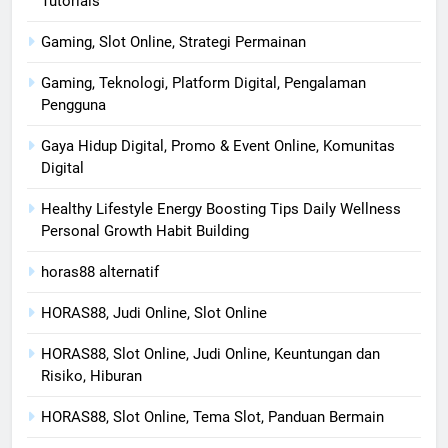
Tutorials
Gaming, Slot Online, Strategi Permainan
Gaming, Teknologi, Platform Digital, Pengalaman
Pengguna
Gaya Hidup Digital, Promo & Event Online, Komunitas
Digital
Healthy Lifestyle Energy Boosting Tips Daily Wellness
Personal Growth Habit Building
horas88 alternatif
HORAS88, Judi Online, Slot Online
HORAS88, Slot Online, Judi Online, Keuntungan dan
Risiko, Hiburan
HORAS88, Slot Online, Tema Slot, Panduan Bermain