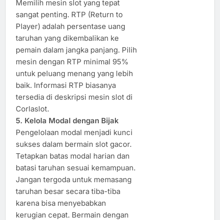
Memilih mesin slot yang tepat
sangat penting. RTP (Return to
Player) adalah persentase uang
taruhan yang dikembalikan ke
pemain dalam jangka panjang. Pilih
mesin dengan RTP minimal 95%
untuk peluang menang yang lebih
baik. Informasi RTP biasanya
tersedia di deskripsi mesin slot di
Corlaslot.
5. Kelola Modal dengan Bijak
Pengelolaan modal menjadi kunci
sukses dalam bermain slot gacor.
Tetapkan batas modal harian dan
batasi taruhan sesuai kemampuan.
Jangan tergoda untuk memasang
taruhan besar secara tiba-tiba
karena bisa menyebabkan
kerugian cepat. Bermain dengan