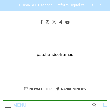
Skip
LEBAH4D sebagai Platform Digital yang Adaptif
to
dan Responsif
content
KAYA787 sebagai Platform Digital yang Adaptif
dan Responsif
LEBAH4D Login untuk Akses Harian yang Lebih
Fleksibel dan Terkendali
EDWINSLOT sebagai Platform Digital yang
Adaptif dan Responsif untuk Pengguna Modern
LEBAH4D sebagai Platform Digital yang Adaptif
dan Responsif
KAYA787 sebagai Platform Digital yang Adaptif
dan Responsif
Patch & Co
Temukan Bingkai Foto Unik Dan Personal
NEWSLETTER
RANDOM NEWS
Frames
Dari Patch & Co Frames. Cocok Untuk
Melengkapi Dekorasi Rumah Anda.
MENU