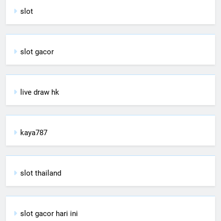
slot
slot gacor
live draw hk
kaya787
slot thailand
slot gacor hari ini