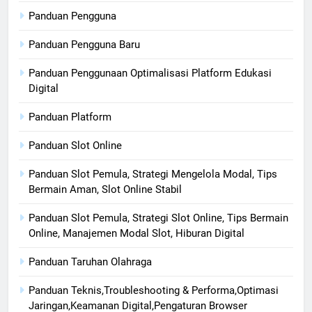
Panduan Pengguna
Panduan Pengguna Baru
Panduan Penggunaan Optimalisasi Platform Edukasi
Digital
Panduan Platform
Panduan Slot Online
Panduan Slot Pemula, Strategi Mengelola Modal, Tips
Bermain Aman, Slot Online Stabil
Panduan Slot Pemula, Strategi Slot Online, Tips Bermain
Online, Manajemen Modal Slot, Hiburan Digital
Panduan Taruhan Olahraga
Panduan Teknis,Troubleshooting & Performa,Optimasi
Jaringan,Keamanan Digital,Pengaturan Browser