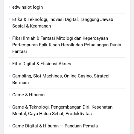
edwinslot login
Etika & Teknologi, Inovasi Digital, Tanggung Jawab
Sosial & Keamanan
Fiksi Ilmiah & Fantasi Mitologi dan Kepercayaan
Pertempuran Epik Kisah Heroik dan Petualangan Dunia
Fantasi
Fitur Digital & Efisiensi Akses
Gambling, Slot Machines, Online Casino, Strategi
Bermain
Game & Hiburan
Game & Teknologi, Pengembangan Diri, Kesehatan
Mental, Gaya Hidup Sehat, Produktivitas
Game Digital & Hiburan — Panduan Pemula