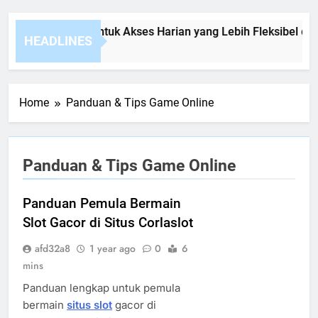
BAH4D Login untuk Akses Harian yang Lebih Fleksibel dan Te
HEADLINES
Weeks Ago
Home
Panduan & Tips Game Online
Panduan & Tips Game Online
Panduan Pemula Bermain
Slot Gacor di Situs Corlaslot
afd32a8
1 year ago
0
6
mins
Panduan lengkap untuk pemula
bermain
situs slot
gacor di