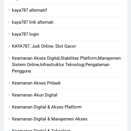
kaya787 alternatif
kaya787 link alternati
kaya787 login
KAYA787, Judi Online, Slot Gacor
Keamanan Akses Digital,Stabilitas Platform,Manajemen
Sistem Online,Infrastruktur Teknologi,Pengalaman
Pengguna
Keamanan Akses Pribadi
Keamanan Akun Digital
Keamanan Digital & Akses Platform
Keamanan Digital & Manajemen Akses
Keamanan Digital & Teknologi