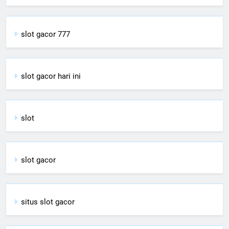
slot gacor 777
slot gacor hari ini
slot
slot gacor
situs slot gacor