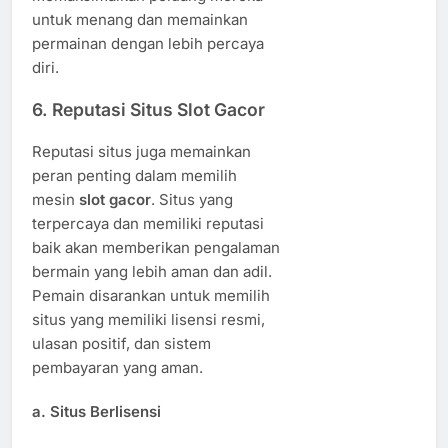
untuk menang dan memainkan
permainan dengan lebih percaya
diri.
6.
Reputasi Situs Slot Gacor
Reputasi situs juga memainkan
peran penting dalam memilih
mesin
slot gacor
. Situs yang
terpercaya dan memiliki reputasi
baik akan memberikan pengalaman
bermain yang lebih aman dan adil.
Pemain disarankan untuk memilih
situs yang memiliki lisensi resmi,
ulasan positif, dan sistem
pembayaran yang aman.
a.
Situs Berlisensi