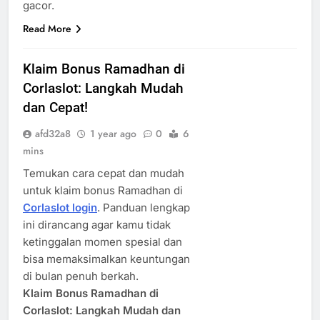
gacor.
Read More
Klaim Bonus Ramadhan di
Corlaslot: Langkah Mudah
dan Cepat!
afd32a8
1 year ago
0
6
mins
Temukan cara cepat dan mudah
untuk klaim bonus Ramadhan di
Corlaslot login
. Panduan lengkap
ini dirancang agar kamu tidak
ketinggalan momen spesial dan
bisa memaksimalkan keuntungan
di bulan penuh berkah.
Klaim Bonus Ramadhan di
Corlaslot: Langkah Mudah dan