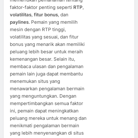
faktor-faktor penting seperti
RTP
,
volatilitas
,
fitur bonus
, dan
paylines
. Pemain yang memilih
mesin dengan RTP tinggi,
volatilitas yang sesuai, dan fitur
bonus yang menarik akan memiliki
peluang lebih besar untuk meraih
kemenangan besar. Selain itu,
membaca ulasan dan pengalaman
pemain lain juga dapat membantu
menemukan situs yang
menawarkan pengalaman bermain
yang menguntungkan. Dengan
mempertimbangkan semua faktor
ini, pemain dapat meningkatkan
peluang mereka untuk menang dan
menikmati pengalaman bermain
yang lebih menyenangkan di situs