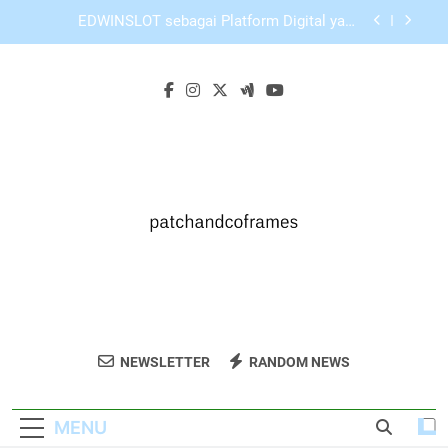
Skip
LEBAH4D sebagai Platform Digital yang Adaptif
to
dan Responsif
content
KAYA787 sebagai Platform Digital yang Adaptif
dan Responsif
LEBAH4D Login untuk Akses Harian yang Lebih
Fleksibel dan Terkendali
EDWINSLOT sebagai Platform Digital yang
Adaptif dan Responsif untuk Pengguna Modern
LEBAH4D sebagai Platform Digital yang Adaptif
dan Responsif
KAYA787 sebagai Platform Digital yang Adaptif
dan Responsif
Patch & Co
Temukan Bingkai Foto Unik Dan Personal
NEWSLETTER
RANDOM NEWS
Frames
Dari Patch & Co Frames. Cocok Untuk
Melengkapi Dekorasi Rumah Anda.
MENU