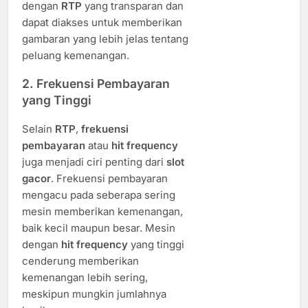
dengan
RTP
yang transparan dan
dapat diakses untuk memberikan
gambaran yang lebih jelas tentang
peluang kemenangan.
2.
Frekuensi Pembayaran
yang Tinggi
Selain
RTP
,
frekuensi
pembayaran
atau
hit frequency
juga menjadi ciri penting dari
slot
gacor
. Frekuensi pembayaran
mengacu pada seberapa sering
mesin memberikan kemenangan,
baik kecil maupun besar. Mesin
dengan
hit frequency
yang tinggi
cenderung memberikan
kemenangan lebih sering,
meskipun mungkin jumlahnya