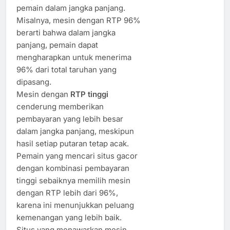
pemain dalam jangka panjang.
Misalnya, mesin dengan RTP 96%
berarti bahwa dalam jangka
panjang, pemain dapat
mengharapkan untuk menerima
96% dari total taruhan yang
dipasang.
Mesin dengan
RTP tinggi
cenderung memberikan
pembayaran yang lebih besar
dalam jangka panjang, meskipun
hasil setiap putaran tetap acak.
Pemain yang mencari situs gacor
dengan kombinasi pembayaran
tinggi sebaiknya memilih mesin
dengan RTP lebih dari 96%,
karena ini menunjukkan peluang
kemenangan yang lebih baik.
Situs yang menawarkan mesin