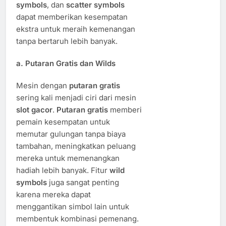
symbols
, dan
scatter symbols
dapat memberikan kesempatan
ekstra untuk meraih kemenangan
tanpa bertaruh lebih banyak.
a.
Putaran Gratis dan Wilds
Mesin dengan
putaran gratis
sering kali menjadi ciri dari mesin
slot gacor
.
Putaran gratis
memberi
pemain kesempatan untuk
memutar gulungan tanpa biaya
tambahan, meningkatkan peluang
mereka untuk memenangkan
hadiah lebih banyak. Fitur
wild
symbols
juga sangat penting
karena mereka dapat
menggantikan simbol lain untuk
membentuk kombinasi pemenang.