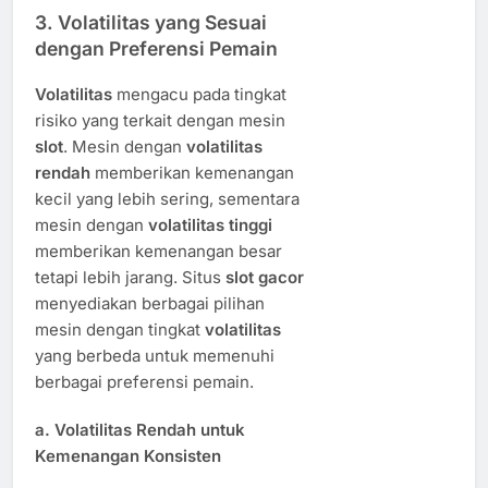
3.
Volatilitas yang Sesuai
dengan Preferensi Pemain
Volatilitas
mengacu pada tingkat
risiko yang terkait dengan mesin
slot
. Mesin dengan
volatilitas
rendah
memberikan kemenangan
kecil yang lebih sering, sementara
mesin dengan
volatilitas tinggi
memberikan kemenangan besar
tetapi lebih jarang. Situs
slot gacor
menyediakan berbagai pilihan
mesin dengan tingkat
volatilitas
yang berbeda untuk memenuhi
berbagai preferensi pemain.
a.
Volatilitas Rendah untuk
Kemenangan Konsisten