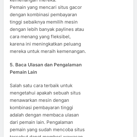
Pemain yang mencari situs gacor
dengan kombinasi pembayaran
tinggi sebaiknya memilih mesin
dengan lebih banyak paylines atau
cara menang yang fleksibel,
karena ini meningkatkan peluang
mereka untuk meraih kemenangan.
5.
Baca Ulasan dan Pengalaman
Pemain Lain
Salah satu cara terbaik untuk
mengetahui apakah sebuah situs
menawarkan mesin dengan
kombinasi pembayaran tinggi
adalah dengan membaca ulasan
dari pemain lain. Pengalaman
pemain yang sudah mencoba situs
tersebut dapat memberi wawasan