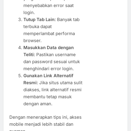
menyebabkan error saat
login.
Tutup Tab Lain:
Banyak tab
terbuka dapat
memperlambat performa
browser.
Masukkan Data dengan
Teliti:
Pastikan username
dan password sesuai untuk
menghindari error login.
Gunakan Link Alternatif
Resmi:
Jika situs utama sulit
diakses, link alternatif resmi
membantu tetap masuk
dengan aman.
Dengan menerapkan tips ini, akses
mobile menjadi lebih stabil dan