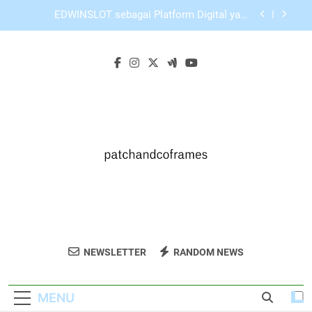
Skip
LEBAH4D sebagai Platform Digital yang Adaptif
to
dan Responsif
content
KAYA787 sebagai Platform Digital yang Adaptif
dan Responsif
LEBAH4D Login untuk Akses Harian yang Lebih
Fleksibel dan Terkendali
EDWINSLOT sebagai Platform Digital yang
Adaptif dan Responsif untuk Pengguna Modern
LEBAH4D sebagai Platform Digital yang Adaptif
dan Responsif
KAYA787 sebagai Platform Digital yang Adaptif
dan Responsif
Patch & Co
Temukan Bingkai Foto Unik Dan Personal
NEWSLETTER
RANDOM NEWS
Frames
Dari Patch & Co Frames. Cocok Untuk
Melengkapi Dekorasi Rumah Anda.
MENU