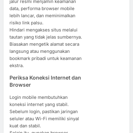
jalur resmi menjamin keamanan
data, performa browser mobile
lebih lancar, dan meminimalkan
risiko link palsu.
Hindari mengakses situs melalui
tautan yang tidak jelas sumbernya.
Biasakan mengetik alamat secara
langsung atau menggunakan
bookmark pribadi untuk keamanan
ekstra.
Periksa Koneksi Internet dan
Browser
Login mobile membutuhkan
koneksi internet yang stabil.
Sebelum login, pastikan jaringan
seluler atau Wi-Fi memiliki sinyal
kuat dan stabil.
Selain itu, gunakan browser