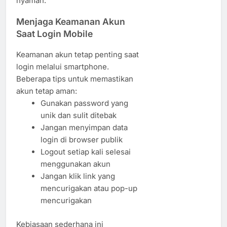
nyaman.
Menjaga Keamanan Akun
Saat Login Mobile
Keamanan akun tetap penting saat
login melalui smartphone.
Beberapa tips untuk memastikan
akun tetap aman:
Gunakan password yang
unik dan sulit ditebak
Jangan menyimpan data
login di browser publik
Logout setiap kali selesai
menggunakan akun
Jangan klik link yang
mencurigakan atau pop-up
mencurigakan
Kebiasaan sederhana ini