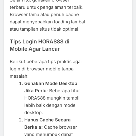
terbaru untuk pengalaman terbaik.
Browser lama atau penuh cache
dapat menyebabkan loading lambat
atau tampilan situs tidak optimal.
Tips Login HORAS88 di
Mobile Agar Lancar
Berikut beberapa tips praktis agar
login di browser mobile tanpa
masalah:
Gunakan Mode Desktop
Jika Perlu:
Beberapa fitur
HORAS88 mungkin tampil
lebih baik dengan mode
desktop.
Hapus Cache Secara
Berkala:
Cache browser
yang menumpuk dapat