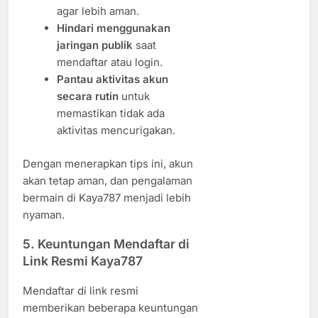
agar lebih aman.
Hindari menggunakan
jaringan publik
saat
mendaftar atau login.
Pantau aktivitas akun
secara rutin
untuk
memastikan tidak ada
aktivitas mencurigakan.
Dengan menerapkan tips ini, akun
akan tetap aman, dan pengalaman
bermain di Kaya787 menjadi lebih
nyaman.
5. Keuntungan Mendaftar di
Link Resmi Kaya787
Mendaftar di link resmi
memberikan beberapa keuntungan