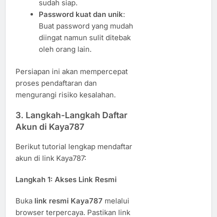
sudah siap.
Password kuat dan unik
:
Buat password yang mudah
diingat namun sulit ditebak
oleh orang lain.
Persiapan ini akan mempercepat
proses pendaftaran dan
mengurangi risiko kesalahan.
3. Langkah-Langkah Daftar
Akun di Kaya787
Berikut tutorial lengkap mendaftar
akun di link Kaya787:
Langkah 1: Akses Link Resmi
Buka
link resmi Kaya787
melalui
browser terpercaya. Pastikan link