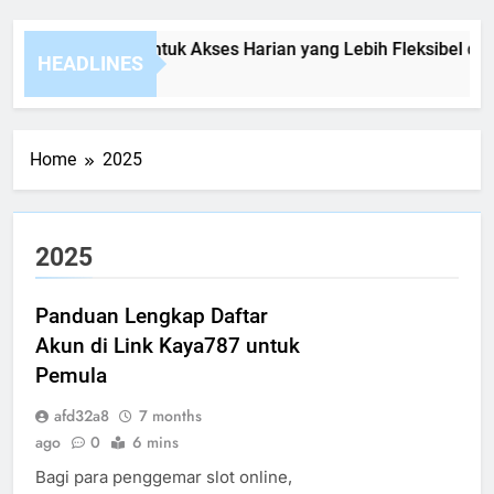
BAH4D Login untuk Akses Harian yang Lebih Fleksibel dan Ter
HEADLINES
Weeks Ago
Home
2025
2025
Panduan Lengkap Daftar
Akun di Link Kaya787 untuk
Pemula
afd32a8
7 months
ago
0
6 mins
Bagi para penggemar slot online,