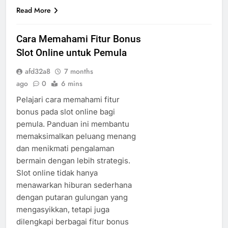
Read More
Cara Memahami Fitur Bonus
Slot Online untuk Pemula
afd32a8
7 months
ago
0
6 mins
Pelajari cara memahami fitur
bonus pada slot online bagi
pemula. Panduan ini membantu
memaksimalkan peluang menang
dan menikmati pengalaman
bermain dengan lebih strategis.
Slot online tidak hanya
menawarkan hiburan sederhana
dengan putaran gulungan yang
mengasyikkan, tetapi juga
dilengkapi berbagai fitur bonus