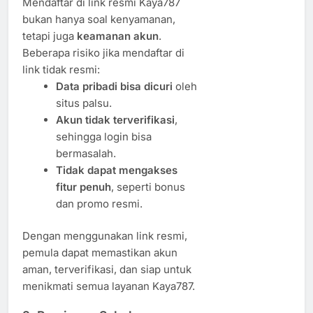
Mendaftar di link resmi Kaya787
bukan hanya soal kenyamanan,
tetapi juga
keamanan akun
.
Beberapa risiko jika mendaftar di
link tidak resmi:
Data pribadi bisa dicuri
oleh
situs palsu.
Akun tidak terverifikasi
,
sehingga login bisa
bermasalah.
Tidak dapat mengakses
fitur penuh
, seperti bonus
dan promo resmi.
Dengan menggunakan link resmi,
pemula dapat memastikan akun
aman, terverifikasi, dan siap untuk
menikmati semua layanan Kaya787.