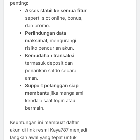
penting:
Akses stabil ke semua fitur
seperti slot online, bonus,
dan promo.
Perlindungan data
maksimal
, mengurangi
risiko pencurian akun.
Kemudahan transaksi
,
termasuk deposit dan
penarikan saldo secara
aman.
Support pelanggan siap
membantu
jika mengalami
kendala saat login atau
bermain.
Keuntungan ini membuat daftar
akun di link resmi Kaya787 menjadi
langkah awal yang tepat untuk