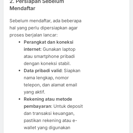
2. Persiapan Sebelum
Mendaftar
Sebelum mendaftar, ada beberapa
hal yang perlu dipersiapkan agar
proses berjalan lancar:
Perangkat dan koneksi
internet
: Gunakan laptop
atau smartphone pribadi
dengan koneksi stabil.
Data pribadi valid
: Siapkan
nama lengkap, nomor
telepon, dan alamat email
yang aktif.
Rekening atau metode
pembayaran
: Untuk deposit
dan transaksi keuangan,
pastikan rekening atau e-
wallet yang digunakan