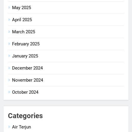
May 2025
April 2025
March 2025
February 2025
January 2025
December 2024
November 2024
October 2024
Categories
Air Terjun