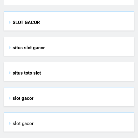
SLOT GACOR
situs slot gacor
situs toto slot
slot gacor
slot gacor