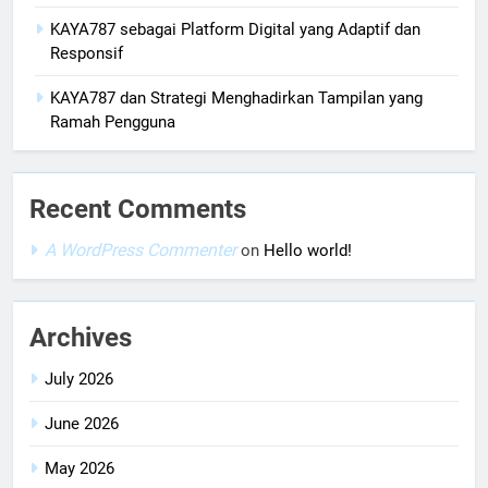
KAYA787 sebagai Platform Digital yang Adaptif dan
Responsif
KAYA787 dan Strategi Menghadirkan Tampilan yang
Ramah Pengguna
Recent Comments
A WordPress Commenter
on
Hello world!
Archives
July 2026
June 2026
May 2026