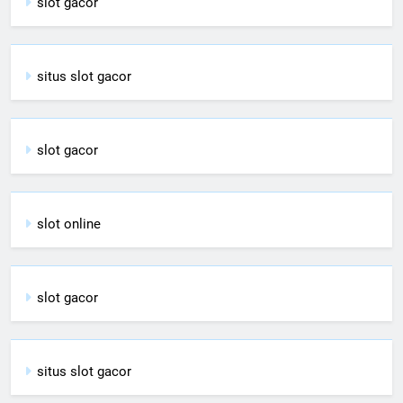
slot gacor
situs slot gacor
slot gacor
slot online
slot gacor
situs slot gacor