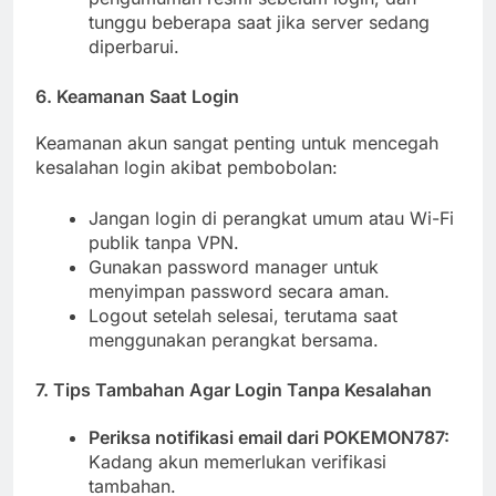
tunggu beberapa saat jika server sedang
diperbarui.
6. Keamanan Saat Login
Keamanan akun sangat penting untuk mencegah
kesalahan login akibat pembobolan:
Jangan login di perangkat umum atau Wi-Fi
publik tanpa VPN.
Gunakan password manager untuk
menyimpan password secara aman.
Logout setelah selesai, terutama saat
menggunakan perangkat bersama.
7. Tips Tambahan Agar Login Tanpa Kesalahan
Periksa notifikasi email dari POKEMON787:
Kadang akun memerlukan verifikasi
tambahan.