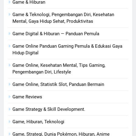
Game & Hiburan
Game & Teknologi, Pengembangan Diri, Kesehatan
Mental, Gaya Hidup Sehat, Produktivitas
Game Digital & Hiburan — Panduan Pemula
Game Online Panduan Gaming Pemula & Edukasi Gaya
Hidup Digital
Game Online, Kesehatan Mental, Tips Gaming,
Pengembangan Diri, Lifestyle
Game Online, Statistik Slot, Panduan Bermain
Game Reviews
Game Strategy & Skill Development.
Game, Hiburan, Teknologi
Game, Strategi, Dunia Pokémon, Hiburan, Anime