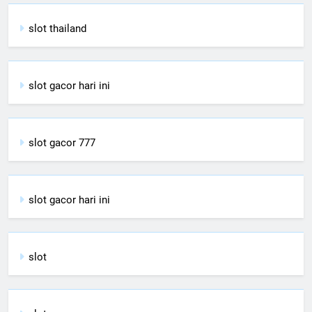
slot thailand
slot gacor hari ini
slot gacor 777
slot gacor hari ini
slot