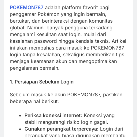
POKEMON787
adalah platform favorit bagi
penggemar Pokémon yang ingin bermain,
bertukar, dan berinteraksi dengan komunitas
global. Namun, banyak pengguna terkadang
mengalami kesulitan saat login, mulai dari
kesalahan password hingga kendala teknis. Artikel
ini akan membahas cara masuk ke POKEMON787
login tanpa kesalahan, sekaligus memberikan tips
menjaga keamanan akun dan mengoptimalkan
pengalaman bermain.
1. Persiapan Sebelum Login
Sebelum masuk ke akun POKEMON787, pastikan
beberapa hal berikut:
Periksa koneksi internet:
Koneksi yang
stabil mengurangi risiko login gagal.
Gunakan perangkat terpercaya:
Login dari
perangkat yang biasa digunakan membantu