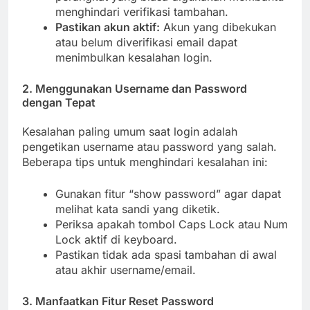
menghindari verifikasi tambahan.
Pastikan akun aktif:
Akun yang dibekukan
atau belum diverifikasi email dapat
menimbulkan kesalahan login.
2. Menggunakan Username dan Password
dengan Tepat
Kesalahan paling umum saat login adalah
pengetikan username atau password yang salah.
Beberapa tips untuk menghindari kesalahan ini:
Gunakan fitur “show password” agar dapat
melihat kata sandi yang diketik.
Periksa apakah tombol Caps Lock atau Num
Lock aktif di keyboard.
Pastikan tidak ada spasi tambahan di awal
atau akhir username/email.
3. Manfaatkan Fitur Reset Password