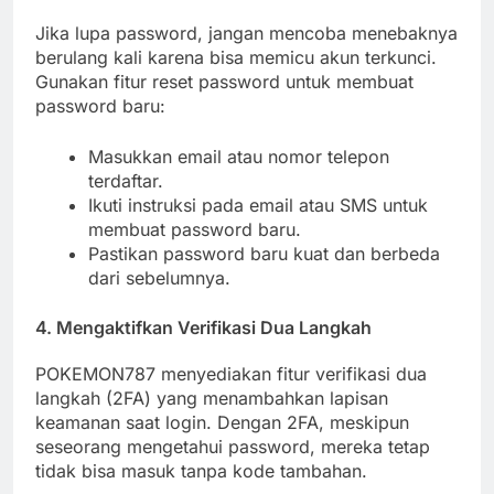
Jika lupa password, jangan mencoba menebaknya
berulang kali karena bisa memicu akun terkunci.
Gunakan fitur reset password untuk membuat
password baru:
Masukkan email atau nomor telepon
terdaftar.
Ikuti instruksi pada email atau SMS untuk
membuat password baru.
Pastikan password baru kuat dan berbeda
dari sebelumnya.
4. Mengaktifkan Verifikasi Dua Langkah
POKEMON787 menyediakan fitur verifikasi dua
langkah (2FA) yang menambahkan lapisan
keamanan saat login. Dengan 2FA, meskipun
seseorang mengetahui password, mereka tetap
tidak bisa masuk tanpa kode tambahan.