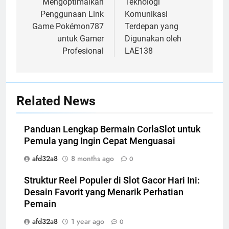
navigation
Mengoptimalkan
Teknologi
Penggunaan Link
Komunikasi
Game Pokémon787
Terdepan yang
untuk Gamer
Digunakan oleh
Profesional
LAE138
Related News
Panduan Lengkap Bermain CorlaSlot untuk
Pemula yang Ingin Cepat Menguasai
afd32a8
8 months ago
0
Struktur Reel Populer di Slot Gacor Hari Ini:
Desain Favorit yang Menarik Perhatian
Pemain
afd32a8
1 year ago
0