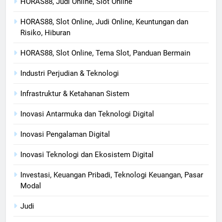
HORAS88, Judi Online, Slot Online
HORAS88, Slot Online, Judi Online, Keuntungan dan
Risiko, Hiburan
HORAS88, Slot Online, Tema Slot, Panduan Bermain
Industri Perjudian & Teknologi
Infrastruktur & Ketahanan Sistem
Inovasi Antarmuka dan Teknologi Digital
Inovasi Pengalaman Digital
Inovasi Teknologi dan Ekosistem Digital
Investasi, Keuangan Pribadi, Teknologi Keuangan, Pasar
Modal
Judi