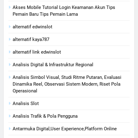
Akses Mobile Tutorial Login Keamanan Akun Tips
Pemain Baru Tips Pemain Lama
alternatif edwinslot
alternatif kaya787
alternatif link edwinslot
Analisis Digital & Infrastruktur Regional
Analisis Simbol Visual, Studi Ritme Putaran, Evaluasi
Dinamika Reel, Observasi Sistem Modern, Riset Pola
Operasional
Analisis Slot
Analisis Trafik & Pola Pengguna
Antarmuka Digital,User Experience,Platform Online