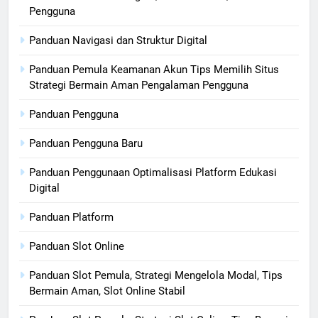
Pengguna
Panduan Navigasi dan Struktur Digital
Panduan Pemula Keamanan Akun Tips Memilih Situs
Strategi Bermain Aman Pengalaman Pengguna
Panduan Pengguna
Panduan Pengguna Baru
Panduan Penggunaan Optimalisasi Platform Edukasi
Digital
Panduan Platform
Panduan Slot Online
Panduan Slot Pemula, Strategi Mengelola Modal, Tips
Bermain Aman, Slot Online Stabil