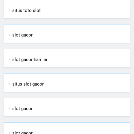
situs toto slot
slot gacor
slot gacor hari ini
situs slot gacor
slot gacor
slot gacor