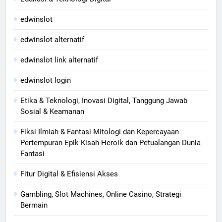
edwinslot
edwinslot alternatif
edwinslot link alternatif
edwinslot login
Etika & Teknologi, Inovasi Digital, Tanggung Jawab
Sosial & Keamanan
Fiksi Ilmiah & Fantasi Mitologi dan Kepercayaan
Pertempuran Epik Kisah Heroik dan Petualangan Dunia
Fantasi
Fitur Digital & Efisiensi Akses
Gambling, Slot Machines, Online Casino, Strategi
Bermain