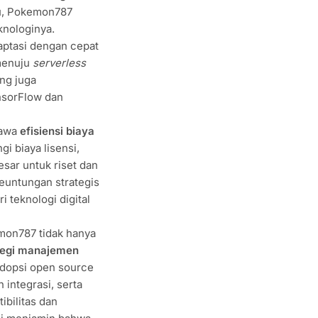
tu, Pokemon787
knologinya.
aptasi dengan cepat
 menuju
serverless
ng juga
nsorFlow dan
bawa
efisiensi biaya
 biaya lisensi,
sar untuk riset dan
keuntungan strategis
 teknologi digital
mon787 tidak hanya
tegi manajemen
adopsi open source
integrasi, serta
bilitas dan