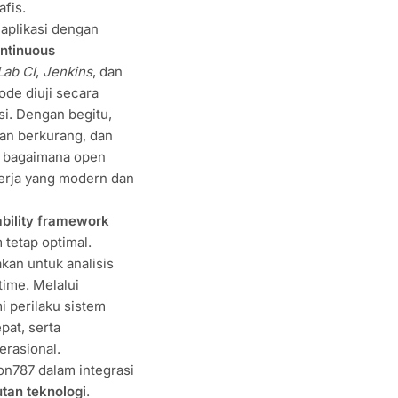
fis.
plikasi dengan
ontinuous
Lab CI
,
Jenkins
, dan
ode diuji secara
i. Dengan begitu,
han berkurang, dan
an bagaimana open
erja yang modern dan
bility framework
 tetap optimal.
kan untuk analisis
time. Melalui
i perilaku sistem
at, serta
rasional.
on787 dalam integrasi
tan teknologi
.