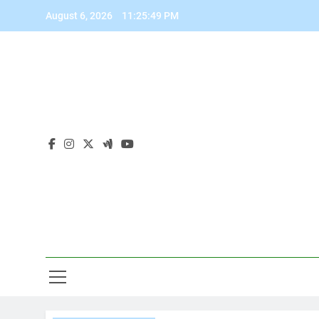
Skip
August 6, 2026
11:25:50 PM
to
content
Pat
Temukan B