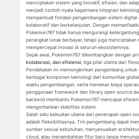
menciptakan sistem yang inovatif, efisien, dan adap
menjadi contoh nyata bagaimana integrasi teknol
memperkuat fondasi pengembangan sistem digital
kolaboratif dan berkelanjutan. Dengan memanfaatka
Pokemon787 tidak hanya mengurangi ketergantung
perangkat lunak berbayar, tetapi juga menciptakan 
mempercepat inovasi di seluruh ekosistemnya.
Sejak awal, Pokemon787 dikembangkan dengan pr
kolaborasi, dan efisiensi
, tiga pilar utama dari filo
Pendekatan ini memungkinkan pengembang untu
berbagai komponen teknologi dari komunitas glob
waktu pengembangan, serta menekan biaya operasi
penggunaan framework dan library open source dal
backend membantu Pokemon787 mencapai efisiensi
mengorbankan stabilitas sistem.
Salah satu kekuatan utama dari penerapan open s
adalah fleksibilitasnya. Tim pengembang dapat me
sumber sesuai kebutuhan, menyesuaikan arsitektur
cloud, atau menambahkan fitur baru tanpa menun