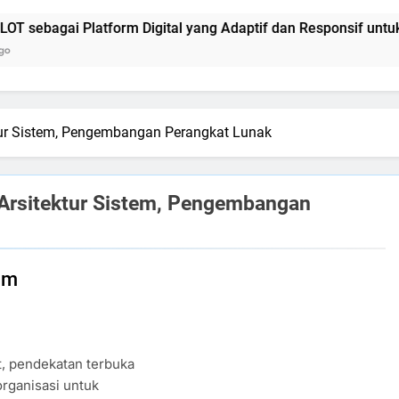
latform Digital yang Adaptif dan Responsif untuk Pengguna
ektur Sistem, Pengembangan Perangkat Lunak
, Arsitektur Sistem, Pengembangan
am
, pendekatan terbuka
organisasi untuk