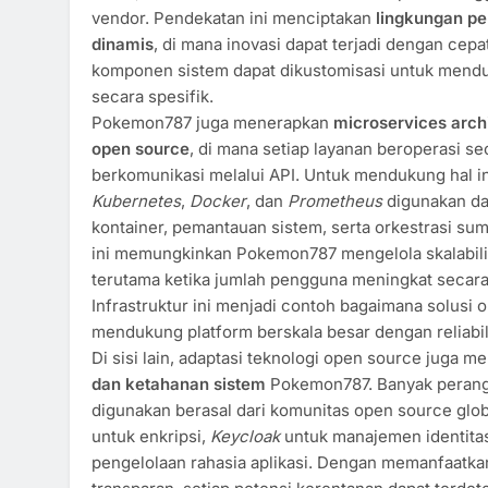
vendor. Pendekatan ini menciptakan
lingkungan p
dinamis
, di mana inovasi dapat terjadi dengan cepa
komponen sistem dapat dikustomisasi untuk mendu
secara spesifik.
Pokemon787 juga menerapkan
microservices arch
open source
, di mana setiap layanan beroperasi s
berkomunikasi melalui API. Untuk mendukung hal ini
Kubernetes
,
Docker
, dan
Prometheus
digunakan d
kontainer, pemantauan sistem, serta orkestrasi su
ini memungkinkan Pokemon787 mengelola skalabilit
terutama ketika jumlah pengguna meningkat secara 
Infrastruktur ini menjadi contoh bagaimana solusi 
mendukung platform berskala besar dengan reliabili
Di sisi lain, adaptasi teknologi open source juga 
dan ketahanan sistem
Pokemon787. Banyak perang
digunakan berasal dari komunitas open source glob
untuk enkripsi,
Keycloak
untuk manajemen identita
pengelolaan rahasia aplikasi. Dengan memanfaatka