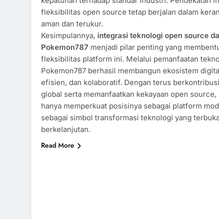
kepatuhan terhadap standar industri. Pendekatan 
fleksibilitas open source tetap berjalan dalam ker
aman dan terukur.
Kesimpulannya,
integrasi teknologi open source
Pokemon787
menjadi pilar penting yang membent
fleksibilitas platform ini. Melalui pemanfaatan tekn
Pokemon787 berhasil membangun ekosistem digital 
efisien, dan kolaboratif. Dengan terus berkontribu
global serta memanfaatkan kekayaan open source,
hanya memperkuat posisinya sebagai platform mode
sebagai simbol transformasi teknologi yang terbuka,
berkelanjutan.
Read More