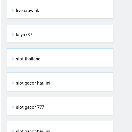
live draw hk
kaya787
slot thailand
slot gacor hari ini
slot gacor 777
slot gacor hari ini