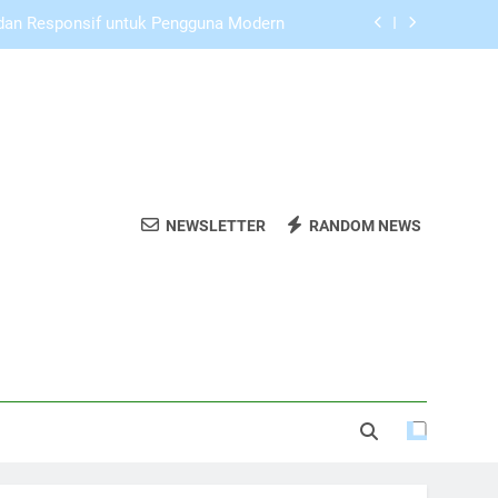
 dan Responsif untuk Pengguna Modern
rm Digital yang Adaptif dan Responsif
rm Digital yang Adaptif dan Responsif
n yang Lebih Fleksibel dan Terkendali
 dan Responsif untuk Pengguna Modern
NEWSLETTER
RANDOM NEWS
rm Digital yang Adaptif dan Responsif
rm Digital yang Adaptif dan Responsif
 Untuk Melengkapi Dekorasi Rumah Anda.