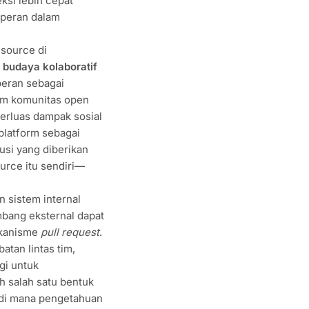
ksi lebih cepat
erperan dalam
source di
p
budaya kolaboratif
peran sebagai
lam komunitas open
erluas dampak sosial
platform sebagai
busi yang diberikan
urce itu sendiri—
 sistem internal
bang eksternal dapat
ekanisme
pull request
.
atan lintas tim,
gi untuk
h salah satu bentuk
—di mana pengetahuan