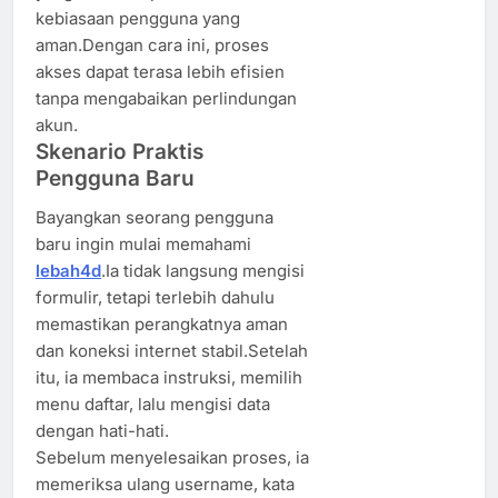
kebiasaan pengguna yang
aman.Dengan cara ini, proses
akses dapat terasa lebih efisien
tanpa mengabaikan perlindungan
akun.
Skenario Praktis
Pengguna Baru
Bayangkan seorang pengguna
baru ingin mulai memahami
lebah4d
.Ia tidak langsung mengisi
formulir, tetapi terlebih dahulu
memastikan perangkatnya aman
dan koneksi internet stabil.Setelah
itu, ia membaca instruksi, memilih
menu daftar, lalu mengisi data
dengan hati-hati.
Sebelum menyelesaikan proses, ia
memeriksa ulang username, kata