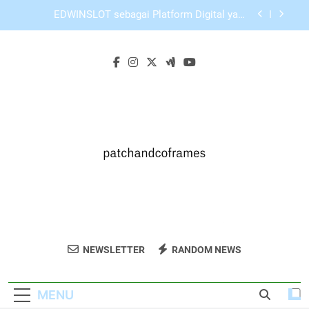
Skip
LEBAH4D sebagai Platform Digital yang Adaptif
to
dan Responsif
content
KAYA787 sebagai Platform Digital yang Adaptif
dan Responsif
LEBAH4D Login untuk Akses Harian yang Lebih
Fleksibel dan Terkendali
EDWINSLOT sebagai Platform Digital yang
Adaptif dan Responsif untuk Pengguna Modern
LEBAH4D sebagai Platform Digital yang Adaptif
dan Responsif
KAYA787 sebagai Platform Digital yang Adaptif
dan Responsif
Patch & Co
Temukan Bingkai Foto Unik Dan Personal
NEWSLETTER
RANDOM NEWS
Frames
Dari Patch & Co Frames. Cocok Untuk
Melengkapi Dekorasi Rumah Anda.
MENU