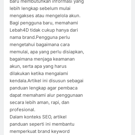
baru membutuhkan informasi yang
lebih lengkap sebelum mulai
mengakses atau mengelola akun.
Bagi pengguna baru, memahami
Lebah4D tidak cukup hanya dari
nama brand.Pengguna perlu
mengetahui bagaimana cara
memulai, apa yang perlu disiapkan,
bagaimana menjaga keamanan
akun, serta apa yang harus
dilakukan ketika mengalami
kendala.Artikel ini disusun sebagai
panduan lengkap agar pembaca
dapat memahami alur penggunaan
secara lebih aman, rapi, dan
profesional.
Dalam konteks SEO, artikel
panduan seperti ini membantu
memperkuat brand keyword