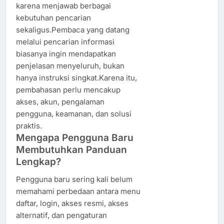
karena menjawab berbagai
kebutuhan pencarian
sekaligus.Pembaca yang datang
melalui pencarian informasi
biasanya ingin mendapatkan
penjelasan menyeluruh, bukan
hanya instruksi singkat.Karena itu,
pembahasan perlu mencakup
akses, akun, pengalaman
pengguna, keamanan, dan solusi
praktis.
Mengapa Pengguna Baru
Membutuhkan Panduan
Lengkap?
Pengguna baru sering kali belum
memahami perbedaan antara menu
daftar, login, akses resmi, akses
alternatif, dan pengaturan