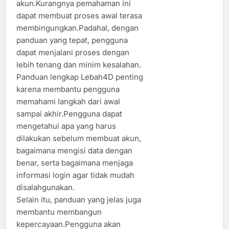
akun.Kurangnya pemahaman ini
dapat membuat proses awal terasa
membingungkan.Padahal, dengan
panduan yang tepat, pengguna
dapat menjalani proses dengan
lebih tenang dan minim kesalahan.
Panduan lengkap Lebah4D penting
karena membantu pengguna
memahami langkah dari awal
sampai akhir.Pengguna dapat
mengetahui apa yang harus
dilakukan sebelum membuat akun,
bagaimana mengisi data dengan
benar, serta bagaimana menjaga
informasi login agar tidak mudah
disalahgunakan.
Selain itu, panduan yang jelas juga
membantu membangun
kepercayaan.Pengguna akan