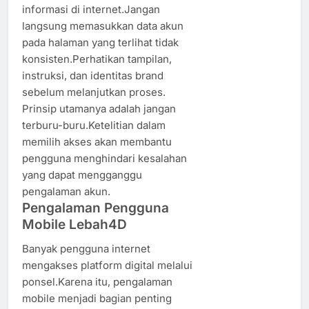
informasi di internet.Jangan
langsung memasukkan data akun
pada halaman yang terlihat tidak
konsisten.Perhatikan tampilan,
instruksi, dan identitas brand
sebelum melanjutkan proses.
Prinsip utamanya adalah jangan
terburu-buru.Ketelitian dalam
memilih akses akan membantu
pengguna menghindari kesalahan
yang dapat mengganggu
pengalaman akun.
Pengalaman Pengguna
Mobile Lebah4D
Banyak pengguna internet
mengakses platform digital melalui
ponsel.Karena itu, pengalaman
mobile menjadi bagian penting