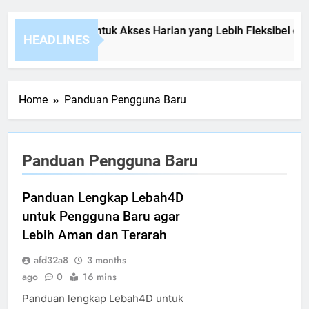
BAH4D Login untuk Akses Harian yang Lebih Fleksibel dan Te
HEADLINES
Weeks Ago
Home
Panduan Pengguna Baru
Panduan Pengguna Baru
Panduan Lengkap Lebah4D
untuk Pengguna Baru agar
Lebih Aman dan Terarah
afd32a8
3 months
ago
0
16 mins
Panduan lengkap Lebah4D untuk