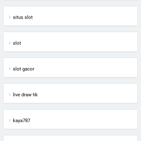
situs slot
slot
slot gacor
live draw hk
kaya787