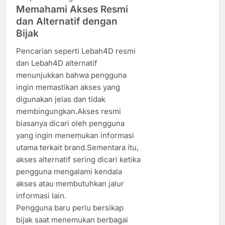
Memahami Akses Resmi
dan Alternatif dengan
Bijak
Pencarian seperti Lebah4D resmi
dan Lebah4D alternatif
menunjukkan bahwa pengguna
ingin memastikan akses yang
digunakan jelas dan tidak
membingungkan.Akses resmi
biasanya dicari oleh pengguna
yang ingin menemukan informasi
utama terkait brand.Sementara itu,
akses alternatif sering dicari ketika
pengguna mengalami kendala
akses atau membutuhkan jalur
informasi lain.
Pengguna baru perlu bersikap
bijak saat menemukan berbagai