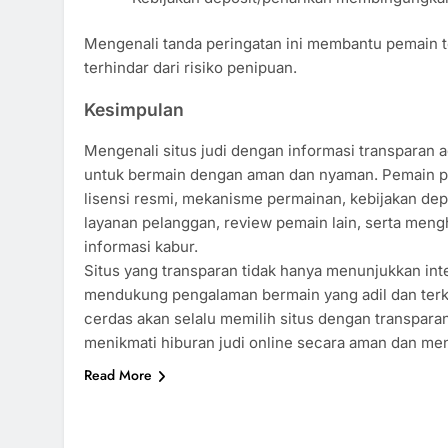
Mengenali tanda peringatan ini membantu pemain 
terhindar dari risiko penipuan.
Kesimpulan
Mengenali situs judi dengan informasi transparan 
untuk bermain dengan aman dan nyaman. Pemain p
lisensi resmi, mekanisme permainan, kebijakan dep
layanan pelanggan, review pemain lain, serta meng
informasi kabur.
Situs yang transparan tidak hanya menunjukkan integ
mendukung pengalaman bermain yang adil dan terk
cerdas akan selalu memilih situs dengan transparan
menikmati hiburan judi online secara aman dan m
Read More