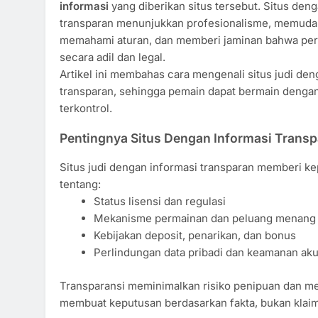
informasi
yang diberikan situs tersebut. Situs den
transparan menunjukkan profesionalisme, memud
memahami aturan, dan memberi jaminan bahwa per
secara adil dan legal.
Artikel ini membahas cara mengenali situs judi den
transparan, sehingga pemain dapat bermain denga
terkontrol.
Pentingnya Situs Dengan Informasi Trans
Situs judi dengan informasi transparan memberi ke
tentang:
Status lisensi dan regulasi
Mekanisme permainan dan peluang menang
Kebijakan deposit, penarikan, dan bonus
Perlindungan data pribadi dan keamanan ak
Transparansi meminimalkan risiko penipuan dan 
membuat keputusan berdasarkan fakta, bukan klaim 