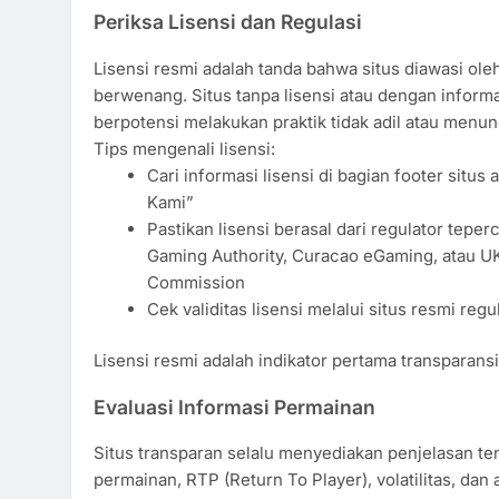
Periksa Lisensi dan Regulasi
Lisensi resmi adalah tanda bahwa situs diawasi ol
berwenang. Situs tanpa lisensi atau dengan informa
berpotensi melakukan praktik tidak adil atau menu
Tips mengenali lisensi:
Cari informasi lisensi di bagian footer situs
Kami”
Pastikan lisensi berasal dari regulator teper
Gaming Authority, Curacao eGaming, atau U
Commission
Cek validitas lisensi melalui situs resmi regu
Lisensi resmi adalah indikator pertama transparans
Evaluasi Informasi Permainan
Situs transparan selalu menyediakan penjelasan t
permainan, RTP (Return To Player), volatilitas, dan 