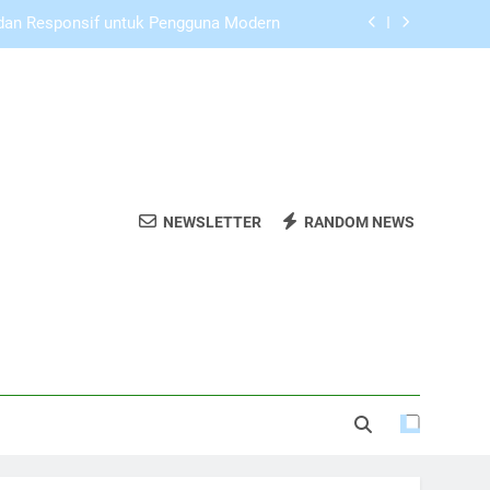
 dan Responsif untuk Pengguna Modern
rm Digital yang Adaptif dan Responsif
rm Digital yang Adaptif dan Responsif
n yang Lebih Fleksibel dan Terkendali
 dan Responsif untuk Pengguna Modern
NEWSLETTER
RANDOM NEWS
rm Digital yang Adaptif dan Responsif
rm Digital yang Adaptif dan Responsif
 Untuk Melengkapi Dekorasi Rumah Anda.