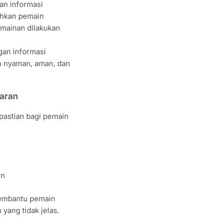
gan informasi
ahkan pemain
mainan dilakukan
gan informasi
n nyaman, aman, dan
paran
pastian bagi pemain
un
membantu pemain
yang tidak jelas.