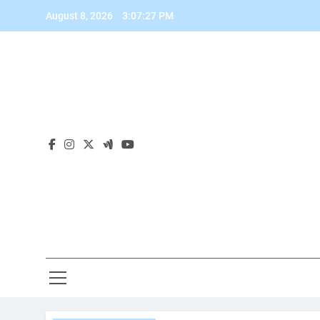
Skip
August 8, 2026
3:07:28 PM
to
content
Pat
Temukan B