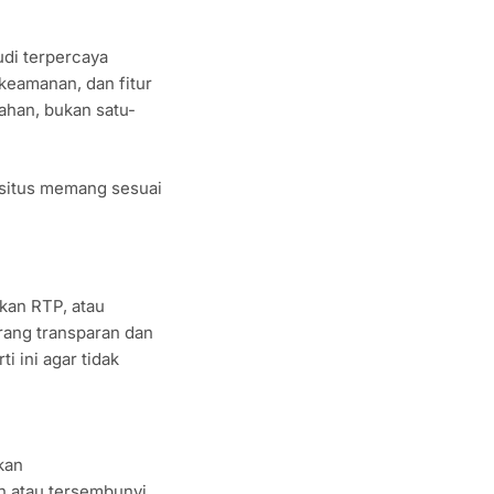
udi terpercaya
keamanan, dan fitur
han, bukan satu-
situs memang sesuai
kan RTP, atau
rang transparan dan
i ini agar tidak
kan
n atau tersembunyi