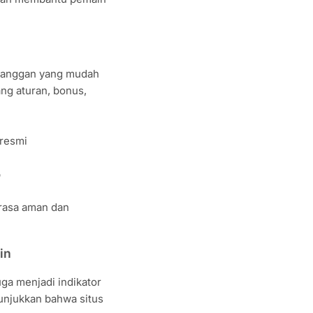
elanggan yang mudah
ang aturan, bonus,
 resmi
p
rasa aman dan
in
uga menjadi indikator
unjukkan bahwa situs