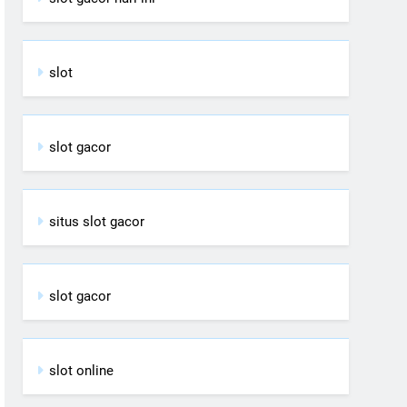
slot
slot gacor
situs slot gacor
slot gacor
slot online