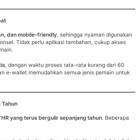
pat
an, dan mobile-friendly
, sehingga nyaman digunakan
sel. Tidak perlu aplikasi tambahan, cukup akses
main.
is
, dengan waktu proses rata-rata kurang dari 60
an e-wallet memudahkan semua jenis pemain untuk
g Tahun
THR yang terus bergulir sepanjang tahun
. Beberapa