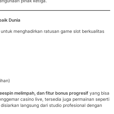
ahgunaan pihak ketiga.
baik Dunia
ntuk menghadirkan ratusan game slot berkualitas
ihan)
reespin melimpah, dan fitur bonus progresif
yang bisa
ggemar casino live, tersedia juga permainan seperti
, disiarkan langsung dari studio profesional dengan