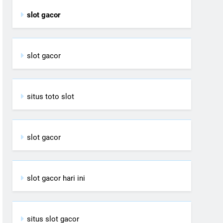
slot gacor
slot gacor
situs toto slot
slot gacor
slot gacor hari ini
situs slot gacor