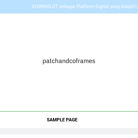
EDWINSLOT sebagai Platform Digital yang Adaptif
LEBAH4D sebagai Platfo
KAYA787 sebagai Platfo
LEBAH4D Login untuk Akses Haria
EDWINSLOT sebagai Platform Digital yang Adaptif
LEBAH4D sebagai Platfo
KAYA787 sebagai Platfo
ch & Co Frames
ingkai Foto Unik Dan Personal Dari Patch & Co Frames. Cocok
SAMPLE PAGE