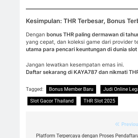
Kesimpulan: THR Terbesar, Bonus Ter
Dengan
bonus THR paling dermawan di tahu
yang cepat, dan koleksi game dari provider t
utama para pencari keuntungan di dunia slot 
Jangan lewatkan kesempatan emas ini.
Daftar sekarang di KAYA787 dan nikmati TH
Tagged:
Bonus Member Baru
Judi Online Leg
Slot Gacor Thailand
THR Slot 2025
Previou
Post
navigation
Platform Terpercaya dengan Proses Pendaftar