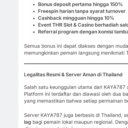
Bonus deposit pertama hingga 150%
Freespin harian tanpa syarat turnover
Cashback mingguan hingga 10%
Event THR Slot & Casino berhadiah sal
Referral program dengan komisi tamb
Semua bonus ini dapat diakses dengan mudah
memungkinkan pemain langsung menikmati T
Legalitas Resmi & Server Aman di Thailand
Salah satu keunggulan utama dari KAYA787 
Platform ini terdaftar dan diawasi oleh dua b
yang memastikan bahwa setiap permainan ber
Server KAYA787 juga berbasis di Thailand,
lag
bagi pemain lokal maupun regional. Den