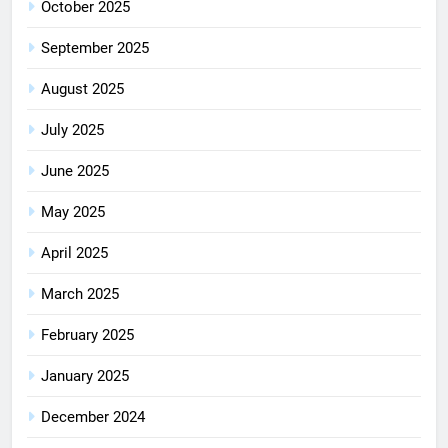
October 2025
September 2025
August 2025
July 2025
June 2025
May 2025
April 2025
March 2025
February 2025
January 2025
December 2024