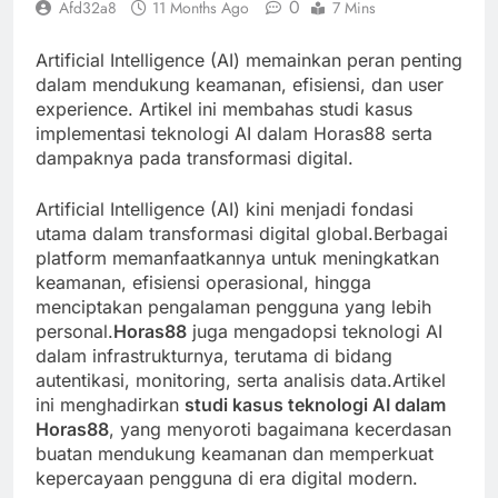
0
Afd32a8
11 Months Ago
7 Mins
Artificial Intelligence (AI) memainkan peran penting
dalam mendukung keamanan, efisiensi, dan user
experience. Artikel ini membahas studi kasus
implementasi teknologi AI dalam Horas88 serta
dampaknya pada transformasi digital.
Artificial Intelligence (AI) kini menjadi fondasi
utama dalam transformasi digital global.Berbagai
platform memanfaatkannya untuk meningkatkan
keamanan, efisiensi operasional, hingga
menciptakan pengalaman pengguna yang lebih
personal.
Horas88
juga mengadopsi teknologi AI
dalam infrastrukturnya, terutama di bidang
autentikasi, monitoring, serta analisis data.Artikel
ini menghadirkan
studi kasus teknologi AI dalam
Horas88
, yang menyoroti bagaimana kecerdasan
buatan mendukung keamanan dan memperkuat
kepercayaan pengguna di era digital modern.