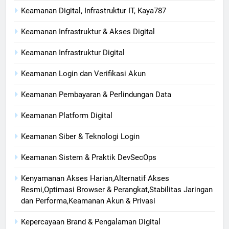
Keamanan Digital, Infrastruktur IT, Kaya787
Keamanan Infrastruktur & Akses Digital
Keamanan Infrastruktur Digital
Keamanan Login dan Verifikasi Akun
Keamanan Pembayaran & Perlindungan Data
Keamanan Platform Digital
Keamanan Siber & Teknologi Login
Keamanan Sistem & Praktik DevSecOps
Kenyamanan Akses Harian,Alternatif Akses
Resmi,Optimasi Browser & Perangkat,Stabilitas Jaringan
dan Performa,Keamanan Akun & Privasi
Kepercayaan Brand & Pengalaman Digital