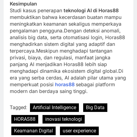
Kesimpulan
Studi kasus penerapan
teknologi AI di Horas88
membuktikan bahwa kecerdasan buatan mampu
meningkatkan keamanan sekaligus memperkaya
pengalaman pengguna.Dengan deteksi anomali,
analisis big data, serta otomatisasi login, Horas88
menghadirkan sistem digital yang adaptif dan
terpercaya.Meskipun menghadapi tantangan
privasi, biaya, dan regulasi, manfaat jangka
panjang AI menjadikan Horas88 lebih siap
menghadapi dinamika ekosistem digital global.Di
era yang serba cerdas, AI adalah pilar utama yang
memperkuat posisi
horas88
sebagai platform
modern dan berdaya saing tinggi.
Tagged:
Artificial Intelligence
Big Data
HORAS88
inovasi teknologi
Keamanan Digital
user experience