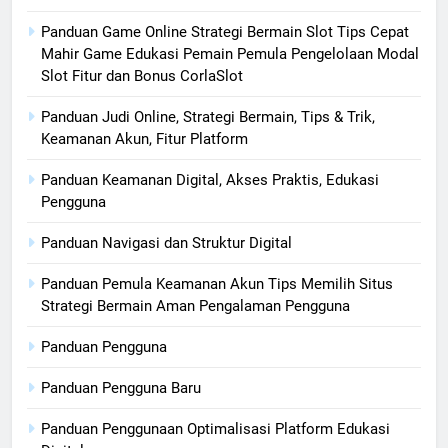
Panduan Game Online Strategi Bermain Slot Tips Cepat
Mahir Game Edukasi Pemain Pemula Pengelolaan Modal
Slot Fitur dan Bonus CorlaSlot
Panduan Judi Online, Strategi Bermain, Tips & Trik,
Keamanan Akun, Fitur Platform
Panduan Keamanan Digital, Akses Praktis, Edukasi
Pengguna
Panduan Navigasi dan Struktur Digital
Panduan Pemula Keamanan Akun Tips Memilih Situs
Strategi Bermain Aman Pengalaman Pengguna
Panduan Pengguna
Panduan Pengguna Baru
Panduan Penggunaan Optimalisasi Platform Edukasi