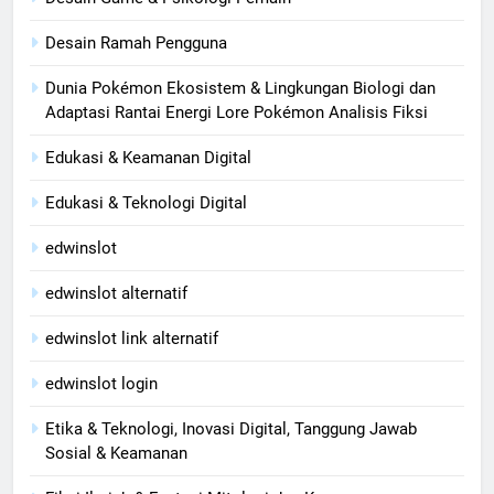
Desain Ramah Pengguna
Dunia Pokémon Ekosistem & Lingkungan Biologi dan
Adaptasi Rantai Energi Lore Pokémon Analisis Fiksi
Edukasi & Keamanan Digital
Edukasi & Teknologi Digital
edwinslot
edwinslot alternatif
edwinslot link alternatif
edwinslot login
Etika & Teknologi, Inovasi Digital, Tanggung Jawab
Sosial & Keamanan