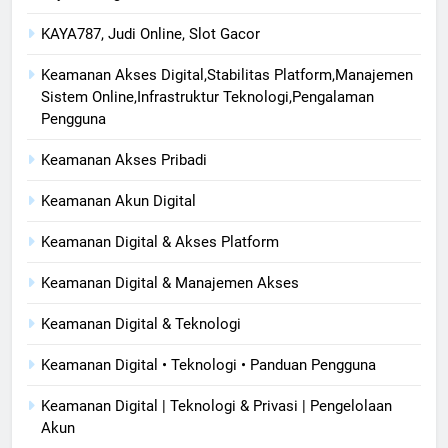
KAYA787, Judi Online, Slot Gacor
Keamanan Akses Digital,Stabilitas Platform,Manajemen
Sistem Online,Infrastruktur Teknologi,Pengalaman
Pengguna
Keamanan Akses Pribadi
Keamanan Akun Digital
Keamanan Digital & Akses Platform
Keamanan Digital & Manajemen Akses
Keamanan Digital & Teknologi
Keamanan Digital • Teknologi • Panduan Pengguna
Keamanan Digital | Teknologi & Privasi | Pengelolaan
Akun