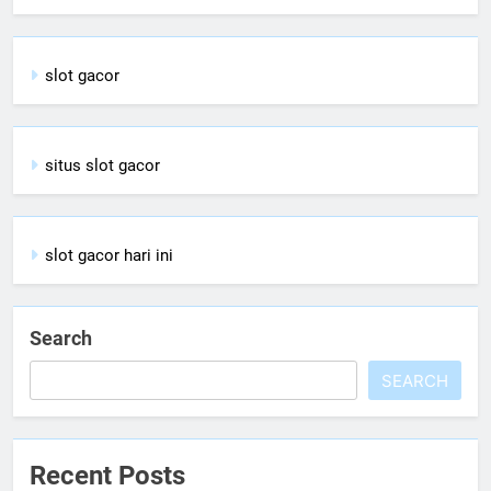
slot gacor
situs slot gacor
slot gacor hari ini
Search
SEARCH
Recent Posts