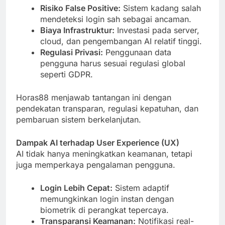
Risiko False Positive:
Sistem kadang salah
mendeteksi login sah sebagai ancaman.
Biaya Infrastruktur:
Investasi pada server,
cloud, dan pengembangan AI relatif tinggi.
Regulasi Privasi:
Penggunaan data
pengguna harus sesuai regulasi global
seperti GDPR.
Horas88 menjawab tantangan ini dengan
pendekatan transparan, regulasi kepatuhan, dan
pembaruan sistem berkelanjutan.
Dampak AI terhadap User Experience (UX)
AI tidak hanya meningkatkan keamanan, tetapi
juga memperkaya pengalaman pengguna.
Login Lebih Cepat:
Sistem adaptif
memungkinkan login instan dengan
biometrik di perangkat tepercaya.
Transparansi Keamanan:
Notifikasi real-