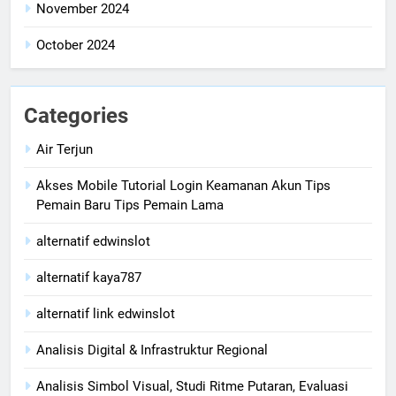
November 2024
October 2024
Categories
Air Terjun
Akses Mobile Tutorial Login Keamanan Akun Tips
Pemain Baru Tips Pemain Lama
alternatif edwinslot
alternatif kaya787
alternatif link edwinslot
Analisis Digital & Infrastruktur Regional
Analisis Simbol Visual, Studi Ritme Putaran, Evaluasi