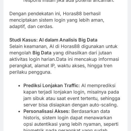
Dengan pendekatan ini, Horas88 berhasil
menciptakan sistem login yang lebih aman,
adaptif, dan cerdas.
Studi Kasus: AI dalam Analisis Big Data
Selain keamanan, AI di Horas88 digunakan untuk
mengolah
Big Data
yang dihasilkan dari jutaan
aktivitas login harian.Data ini mencakup informasi
perangkat, alamat IP, waktu akses, hingga tren
perilaku pengguna.
Prediksi Lonjakan Traffic:
AI memprediksi
kapan terjadi lonjakan login, misalnya pada
jam sibuk atau saat event tertentu, sehingga
server bisa disiapkan dengan auto-scaling.
Personalisasi Akses:
Berdasarkan data
historis, sistem login dapat menawarkan
opsi autentikasi yang lebih nyaman, seperti
biometrik pada perangkat yang sudah