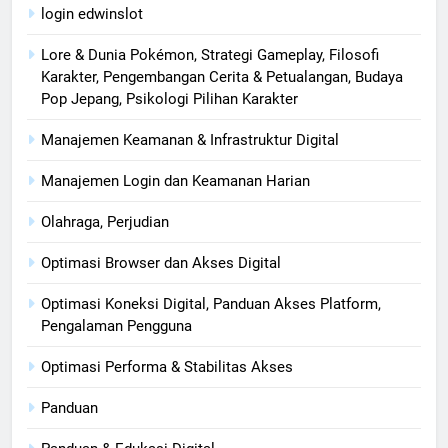
login edwinslot
Lore & Dunia Pokémon, Strategi Gameplay, Filosofi
Karakter, Pengembangan Cerita & Petualangan, Budaya
Pop Jepang, Psikologi Pilihan Karakter
Manajemen Keamanan & Infrastruktur Digital
Manajemen Login dan Keamanan Harian
Olahraga, Perjudian
Optimasi Browser dan Akses Digital
Optimasi Koneksi Digital, Panduan Akses Platform,
Pengalaman Pengguna
Optimasi Performa & Stabilitas Akses
Panduan