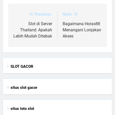
Previous:
Next:
Post
navigation
Slot di Server
Bagaimana Horas88
Thailand: Apakah
Menangani Lonjakan
Lebih Mudah Ditebak
Akses
SLOT GACOR
situs slot gacor
situs toto slot