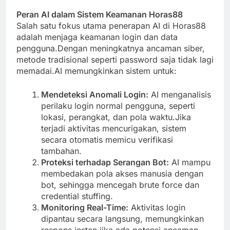
Peran AI dalam Sistem Keamanan Horas88
Salah satu fokus utama penerapan AI di Horas88
adalah menjaga keamanan login dan data
pengguna.Dengan meningkatnya ancaman siber,
metode tradisional seperti password saja tidak lagi
memadai.AI memungkinkan sistem untuk:
Mendeteksi Anomali Login:
AI menganalisis
perilaku login normal pengguna, seperti
lokasi, perangkat, dan pola waktu.Jika
terjadi aktivitas mencurigakan, sistem
secara otomatis memicu verifikasi
tambahan.
Proteksi terhadap Serangan Bot:
AI mampu
membedakan pola akses manusia dengan
bot, sehingga mencegah brute force dan
credential stuffing.
Monitoring Real-Time:
Aktivitas login
dipantau secara langsung, memungkinkan
respons instan jika ada potensi ancaman.