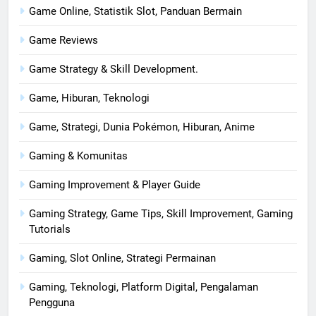
Game Online, Statistik Slot, Panduan Bermain
Game Reviews
Game Strategy & Skill Development.
Game, Hiburan, Teknologi
Game, Strategi, Dunia Pokémon, Hiburan, Anime
Gaming & Komunitas
Gaming Improvement & Player Guide
Gaming Strategy, Game Tips, Skill Improvement, Gaming
Tutorials
Gaming, Slot Online, Strategi Permainan
Gaming, Teknologi, Platform Digital, Pengalaman
Pengguna