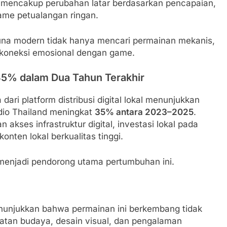
ni mencakup perubahan latar berdasarkan pencapaian,
game petualangan ringan.
una modern tidak hanya mencari permainan mekanis,
an koneksi emosional dengan game.
 35% dalam Dua Tahun Terakhir
dari platform distribusi digital lokal menunjukkan
tudio Thailand meningkat
35% antara 2023–2025
.
n akses infrastruktur digital, investasi lokal pada
onten lokal berkualitas tinggi.
 menjadi pendorong utama pertumbuhan ini.
 menunjukkan bahwa permainan ini berkembang tidak
dekatan budaya, desain visual, dan pengalaman