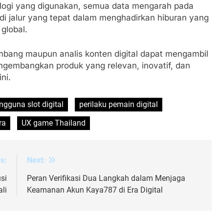
ologi yang digunakan, semua data mengarah pada
a di jalur yang tepat dalam menghadirkan hiburan yang
global.
mbang maupun analis konten digital dapat mengambil
ngembangkan produk yang relevan, inovatif, dan
ni.
ngguna slot digital
perilaku pemain digital
ra
UX game Thailand
s:
Next:
si
Peran Verifikasi Dua Langkah dalam Menjaga
li
Keamanan Akun Kaya787 di Era Digital