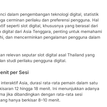
i dalam pengembangan teknologi digital, statistik
ga cerminan perilaku dan preferensi pengguna. Hal
if seperti slot digital, khususnya yang berasal dari
 digital dari Asia Tenggara, penting untuk memahami
uhi, dan mencerminkan pengalaman pengguna dalam
dan relevan seputar slot digital asal Thailand yang
n studi perilaku pengguna digital.
enit per Sesi
nteraktif Asia, durasi rata-rata pemain dalam satu
kisaran 12 hingga 18 menit. Ini menunjukkan adanya
ama jika dibandingkan dengan rata-rata sesi
yang hanya berkisar 8–10 menit.