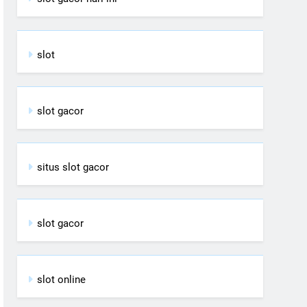
slot
slot gacor
situs slot gacor
slot gacor
slot online