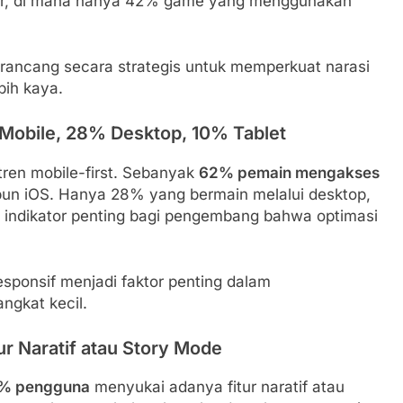
akhir, di mana hanya 42% game yang menggunakan
dirancang secara strategis untuk memperkuat narasi
bih kaya.
Mobile, 28% Desktop, 10% Tablet
 tren mobile-first. Sebanyak
62% pemain mengakses
pun iOS. Hanya 28% yang bermain melalui desktop,
i indikator penting bagi pengembang bahwa optimasi
esponsif menjadi faktor penting dalam
gkat kecil.
ur Naratif atau Story Mode
% pengguna
menyukai adanya fitur naratif atau