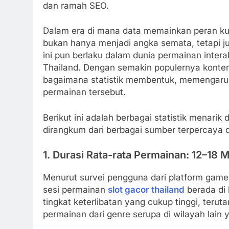
dan ramah SEO.
Dalam era di mana data memainkan peran kunc
bukan hanya menjadi angka semata, tetapi ju
ini pun berlaku dalam dunia permainan interakt
Thailand. Dengan semakin populernya konten
bagaimana statistik membentuk, memengar
permainan tersebut.
Berikut ini adalah berbagai statistik menarik 
dirangkum dari berbagai sumber terpercaya da
1.
Durasi Rata-rata Permainan: 12–18 M
Menurut survei pengguna dari platform game i
sesi permainan
slot gacor thailand
berada di 
tingkat keterlibatan yang cukup tinggi, terut
permainan dari genre serupa di wilayah lain 