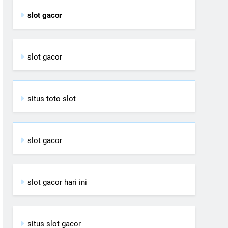
slot gacor
slot gacor
situs toto slot
slot gacor
slot gacor hari ini
situs slot gacor