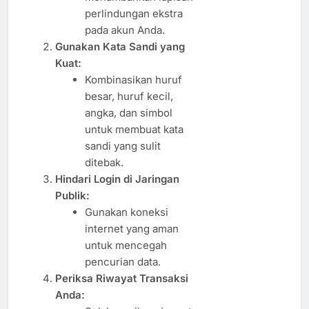
perlindungan ekstra
pada akun Anda.
Gunakan Kata Sandi yang
Kuat:
Kombinasikan huruf
besar, huruf kecil,
angka, dan simbol
untuk membuat kata
sandi yang sulit
ditebak.
Hindari Login di Jaringan
Publik:
Gunakan koneksi
internet yang aman
untuk mencegah
pencurian data.
Periksa Riwayat Transaksi
Anda: