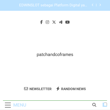
Skip
LEBAH4D sebagai Platform Digital yang Adaptif
to
dan Responsif
content
KAYA787 sebagai Platform Digital yang Adaptif
dan Responsif
LEBAH4D Login untuk Akses Harian yang Lebih
Fleksibel dan Terkendali
EDWINSLOT sebagai Platform Digital yang
Adaptif dan Responsif untuk Pengguna Modern
LEBAH4D sebagai Platform Digital yang Adaptif
dan Responsif
KAYA787 sebagai Platform Digital yang Adaptif
dan Responsif
Patch & Co
Temukan Bingkai Foto Unik Dan Personal
NEWSLETTER
RANDOM NEWS
Frames
Dari Patch & Co Frames. Cocok Untuk
Melengkapi Dekorasi Rumah Anda.
MENU