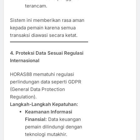
terancam.
Sistem ini memberikan rasa aman
kepada pemain karena semua
transaksi diawasi secara ketat.
4. Proteksi Data Sesuai Regulasi
Internasional
HORAS88 mematuhi regulasi
perlindungan data seperti GDPR
(General Data Protection
Regulation).
Langkah-Langkah Kepatuhan:
Keamanan Informasi
Finansial:
Data keuangan
pemain dilindungi dengan
teknologi mutakhir.