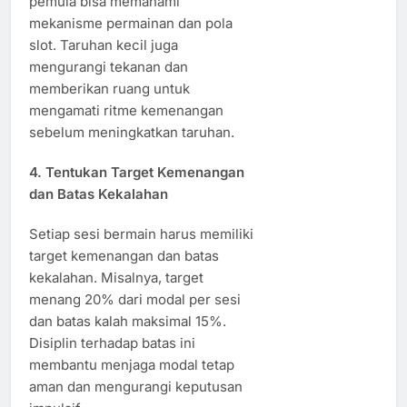
pemula bisa memahami
mekanisme permainan dan pola
slot. Taruhan kecil juga
mengurangi tekanan dan
memberikan ruang untuk
mengamati ritme kemenangan
sebelum meningkatkan taruhan.
4. Tentukan Target Kemenangan
dan Batas Kekalahan
Setiap sesi bermain harus memiliki
target kemenangan dan batas
kekalahan. Misalnya, target
menang 20% dari modal per sesi
dan batas kalah maksimal 15%.
Disiplin terhadap batas ini
membantu menjaga modal tetap
aman dan mengurangi keputusan