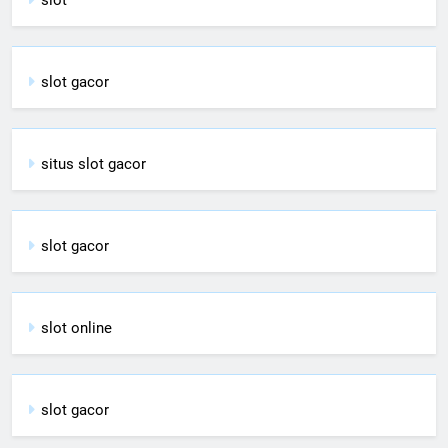
slot
slot gacor
situs slot gacor
slot gacor
slot online
slot gacor