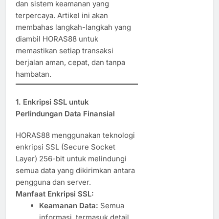
dan sistem keamanan yang
terpercaya. Artikel ini akan
membahas langkah-langkah yang
diambil HORAS88 untuk
memastikan setiap transaksi
berjalan aman, cepat, dan tanpa
hambatan.
1. Enkripsi SSL untuk
Perlindungan Data Finansial
HORAS88 menggunakan teknologi
enkripsi SSL (Secure Socket
Layer) 256-bit untuk melindungi
semua data yang dikirimkan antara
pengguna dan server.
Manfaat Enkripsi SSL:
Keamanan Data:
Semua
informasi, termasuk detail