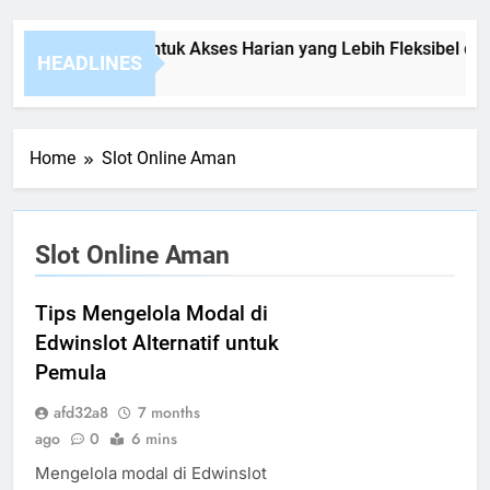
BAH4D Login untuk Akses Harian yang Lebih Fleksibel dan Te
HEADLINES
Week Ago
Home
Slot Online Aman
Slot Online Aman
Tips Mengelola Modal di
Edwinslot Alternatif untuk
Pemula
afd32a8
7 months
ago
0
6 mins
Mengelola modal di Edwinslot