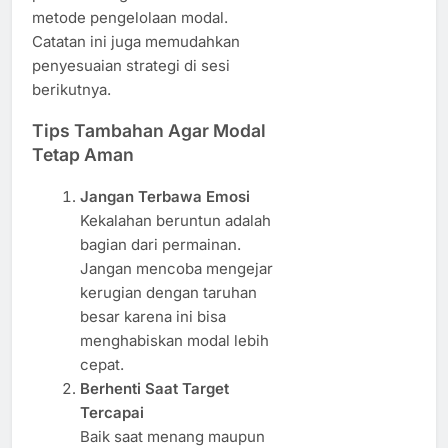
metode pengelolaan modal.
Catatan ini juga memudahkan
penyesuaian strategi di sesi
berikutnya.
Tips Tambahan Agar Modal
Tetap Aman
Jangan Terbawa Emosi
Kekalahan beruntun adalah
bagian dari permainan.
Jangan mencoba mengejar
kerugian dengan taruhan
besar karena ini bisa
menghabiskan modal lebih
cepat.
Berhenti Saat Target
Tercapai
Baik saat menang maupun