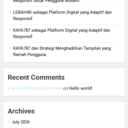
Responsif untuk Pengguna Modern
LEBAH4D sebagai Platform Digital yang Adaptif dan
Responsif
KAYA787 sebagai Platform Digital yang Adaptif dan
Responsif
KAYA787 dan Strategi Menghadirkan Tampilan yang
Ramah Pengguna
Recent Comments
A WordPress Commenter
on
Hello world!
Archives
July 2026