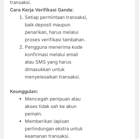
transaksi.
Cara Kerja Verifikasi Ganda:
Setiap permintaan transaksi,
baik deposit maupun
penarikan, harus melalui
proses verifikasi tambahan.
Pengguna menerima kode
konfirmasi melalui email
atau SMS yang harus
dimasukkan untuk
menyelesaikan transaksi.
Keunggulan:
Mencegah penipuan atau
akses tidak sah ke akun
pemain.
Memberikan lapisan
perlindungan ekstra untuk
keamanan transaksi.