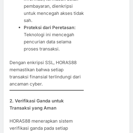
pembayaran, dienkripsi
untuk mencegah akses tidak
sah.
Proteksi dari Peretasan:
Teknologi ini mencegah
pencurian data selama
proses transaksi.
Dengan enkripsi SSL, HORAS88
memastikan bahwa setiap
transaksi finansial terlindungi dari
ancaman cyber.
2. Verifikasi Ganda untuk
Transaksi yang Aman
HORAS88 menerapkan sistem
verifikasi ganda pada setiap