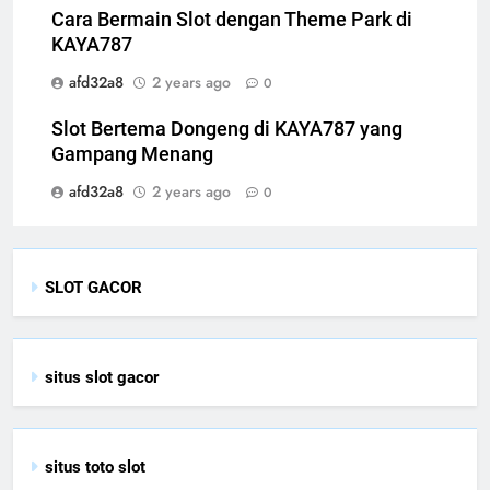
Cara Bermain Slot dengan Theme Park di
KAYA787
afd32a8
2 years ago
0
Slot Bertema Dongeng di KAYA787 yang
Gampang Menang
afd32a8
2 years ago
0
SLOT GACOR
situs slot gacor
situs toto slot