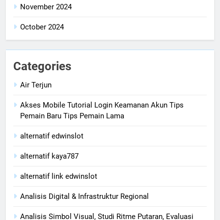
November 2024
October 2024
Categories
Air Terjun
Akses Mobile Tutorial Login Keamanan Akun Tips
Pemain Baru Tips Pemain Lama
alternatif edwinslot
alternatif kaya787
alternatif link edwinslot
Analisis Digital & Infrastruktur Regional
Analisis Simbol Visual, Studi Ritme Putaran, Evaluasi