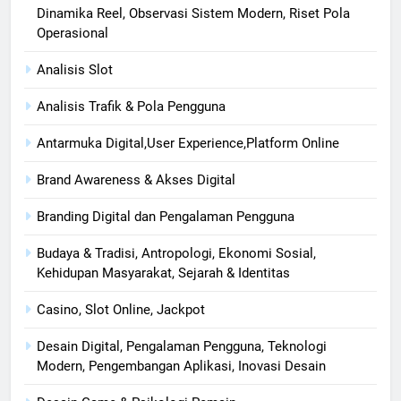
Dinamika Reel, Observasi Sistem Modern, Riset Pola
Operasional
Analisis Slot
Analisis Trafik & Pola Pengguna
Antarmuka Digital,User Experience,Platform Online
Brand Awareness & Akses Digital
Branding Digital dan Pengalaman Pengguna
Budaya & Tradisi, Antropologi, Ekonomi Sosial,
Kehidupan Masyarakat, Sejarah & Identitas
Casino, Slot Online, Jackpot
Desain Digital, Pengalaman Pengguna, Teknologi
Modern, Pengembangan Aplikasi, Inovasi Desain