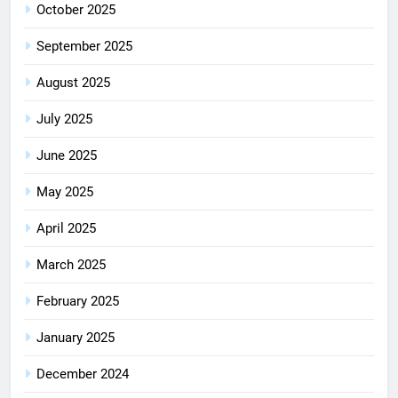
October 2025
September 2025
August 2025
July 2025
June 2025
May 2025
April 2025
March 2025
February 2025
January 2025
December 2024