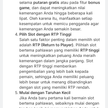
selama
putaran gratis
atau pada fitur
bonus
game
, dan dapat meningkatkan nilai
kemenangan Anda hingga beberapa kali
lipat. Oleh karena itu, manfaatkan setiap
kesempatan untuk memicu pengganda agar
kemenangan Anda semakin besar.
Pilih Slot dengan RTP Tinggi
Salah satu faktor penting dalam memilih slot
adalah
RTP (Return to Player)
. Pilihlah slot
bertema pahlawan yang memiliki
RTP tinggi
untuk meningkatkan peluang Anda meraih
kemenangan dalam jangka panjang. Slot
dengan RTP tinggi memberikan
pengembalian yang lebih baik kepada
pemain, sehingga Anda memiliki peluang
lebih besar untuk menang dibandingkan
dengan slot yang memiliki RTP rendah.
Mulai dengan Taruhan Kecil
Jika Anda baru pertama kali bermain slot
bertema pahlawan, sebaiknya mulai dengan