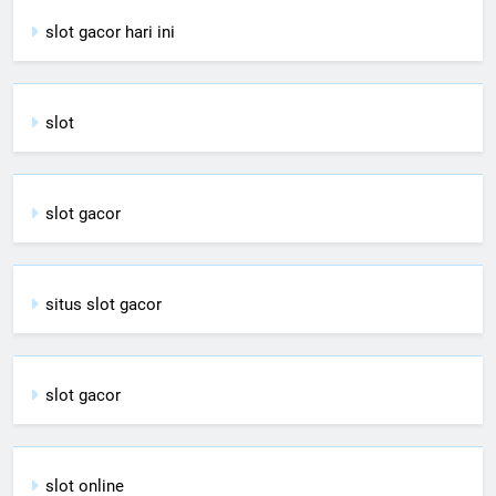
slot gacor hari ini
slot
slot gacor
situs slot gacor
slot gacor
slot online