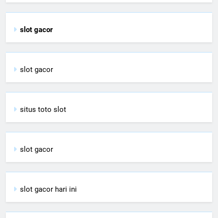
slot gacor
slot gacor
situs toto slot
slot gacor
slot gacor hari ini