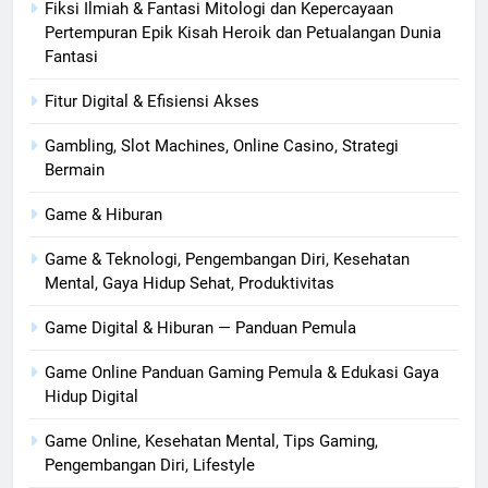
Fiksi Ilmiah & Fantasi Mitologi dan Kepercayaan
Pertempuran Epik Kisah Heroik dan Petualangan Dunia
Fantasi
Fitur Digital & Efisiensi Akses
Gambling, Slot Machines, Online Casino, Strategi
Bermain
Game & Hiburan
Game & Teknologi, Pengembangan Diri, Kesehatan
Mental, Gaya Hidup Sehat, Produktivitas
Game Digital & Hiburan — Panduan Pemula
Game Online Panduan Gaming Pemula & Edukasi Gaya
Hidup Digital
Game Online, Kesehatan Mental, Tips Gaming,
Pengembangan Diri, Lifestyle