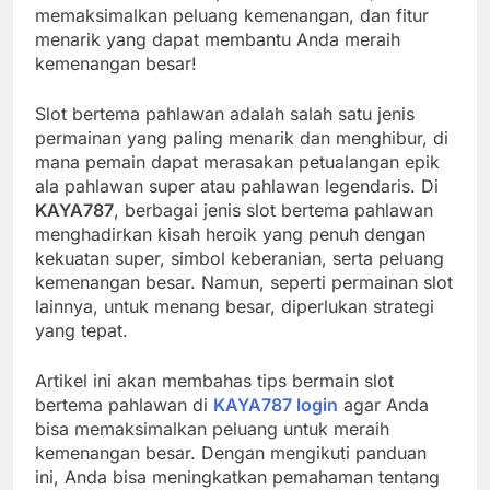
memaksimalkan peluang kemenangan, dan fitur
menarik yang dapat membantu Anda meraih
kemenangan besar!
Slot bertema pahlawan adalah salah satu jenis
permainan yang paling menarik dan menghibur, di
mana pemain dapat merasakan petualangan epik
ala pahlawan super atau pahlawan legendaris. Di
KAYA787
, berbagai jenis slot bertema pahlawan
menghadirkan kisah heroik yang penuh dengan
kekuatan super, simbol keberanian, serta peluang
kemenangan besar. Namun, seperti permainan slot
lainnya, untuk menang besar, diperlukan strategi
yang tepat.
Artikel ini akan membahas tips bermain slot
bertema pahlawan di
KAYA787 login
agar Anda
bisa memaksimalkan peluang untuk meraih
kemenangan besar. Dengan mengikuti panduan
ini, Anda bisa meningkatkan pemahaman tentang