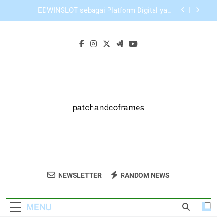
Skip
LEBAH4D sebagai Platform Digital yang Adaptif
to
dan Responsif
content
KAYA787 sebagai Platform Digital yang Adaptif
dan Responsif
LEBAH4D Login untuk Akses Harian yang Lebih
Fleksibel dan Terkendali
EDWINSLOT sebagai Platform Digital yang
Adaptif dan Responsif untuk Pengguna Modern
LEBAH4D sebagai Platform Digital yang Adaptif
dan Responsif
KAYA787 sebagai Platform Digital yang Adaptif
dan Responsif
Patch & Co
Temukan Bingkai Foto Unik Dan Personal
NEWSLETTER
RANDOM NEWS
Frames
Dari Patch & Co Frames. Cocok Untuk
Melengkapi Dekorasi Rumah Anda.
MENU