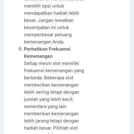
memilih opsi untuk
mendapatkan hadiah lebih
besar. Jangan lewatkan
kesempatan ini untuk
memperbesar peluang
kemenangan Anda.
Perhatikan Frekuensi
Kemenangan
Setiap mesin slot memiliki
frekuensi kemenangan yang
berbeda. Beberapa slot
memberikan kemenangan
lebih sering tetapi dengan
jumlah yang lebih kecil,
sementara yang lain
memberikan kemenangan
lebih jarang tetapi dengan
hadiah besar. Pilihlah slot