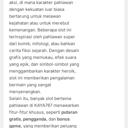
aksi, di mana karakter pahlawan
dengan kekuatan luar biasa
bertarung untuk melawan
kejahatan atau untuk merebut
kemenangan. Beberapa slot ini
terinspirasi oleh pahlawan super
dari komik, mitologi, atau bahkan
cerita fiksi sejarah. Dengan desain
grafis yang memukau, efek suara
yang epik, dan simbol-simbol yang
menggambarkan karakter heroik,
slot ini memberikan pengalaman
bermain yang sangat
menyenangkan.
Selain itu, banyak slot bertema
pahlawan di KAYA787 menawarkan
fitur-fitur khusus, seperti
putaran
gratis
,
pengganda
, dan
bonus
game
, yang memberikan peluang