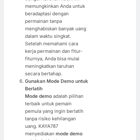
memungkinkan Anda untuk
beradaptasi dengan
permainan tanpa
menghabiskan banyak uang
dalam waktu singkat.
Setelah memahami cara
kerja permainan dan fitur-
fiturnya, Anda bisa mulai
meningkatkan taruhan
secara bertahap.
Gunakan Mode Demo untuk
Berlatih
Mode demo
adalah pilihan
terbaik untuk pemain
pemula yang ingin berlatih
tanpa risiko kehilangan
uang. KAYA787
menyediakan
mode demo