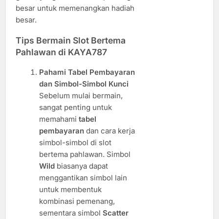
besar untuk memenangkan hadiah
besar.
Tips Bermain Slot Bertema
Pahlawan di KAYA787
Pahami Tabel Pembayaran
dan Simbol-Simbol Kunci
Sebelum mulai bermain,
sangat penting untuk
memahami
tabel
pembayaran
dan cara kerja
simbol-simbol di slot
bertema pahlawan. Simbol
Wild
biasanya dapat
menggantikan simbol lain
untuk membentuk
kombinasi pemenang,
sementara simbol
Scatter