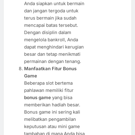
Anda siapkan untuk bermain
dan jangan tergoda untuk
terus bermain jika sudah
mencapai batas tersebut.
Dengan disiplin dalam
mengelola bankroll, Anda
dapat menghindari kerugian
besar dan tetap menikmati
permainan dengan tenang.
Manfaatkan Fitur Bonus
Game
Beberapa slot bertema
pahlawan memiliki fitur
bonus game
yang bisa
memberikan hadiah besar.
Bonus game ini sering kali
melibatkan pengambilan
keputusan atau mini game
tambahan di mana Anda bisa