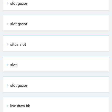
slot gacor
slot gacor
situs slot
slot
slot gacor
live draw hk