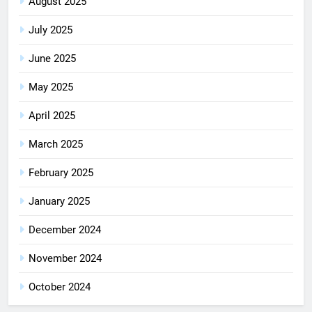
August 2025
July 2025
June 2025
May 2025
April 2025
March 2025
February 2025
January 2025
December 2024
November 2024
October 2024