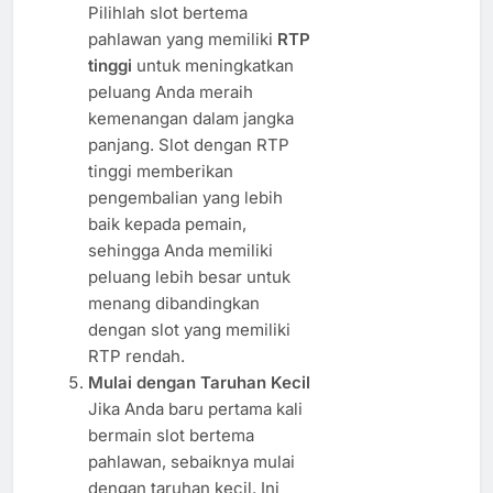
Pilihlah slot bertema
pahlawan yang memiliki
RTP
tinggi
untuk meningkatkan
peluang Anda meraih
kemenangan dalam jangka
panjang. Slot dengan RTP
tinggi memberikan
pengembalian yang lebih
baik kepada pemain,
sehingga Anda memiliki
peluang lebih besar untuk
menang dibandingkan
dengan slot yang memiliki
RTP rendah.
Mulai dengan Taruhan Kecil
Jika Anda baru pertama kali
bermain slot bertema
pahlawan, sebaiknya mulai
dengan taruhan kecil. Ini