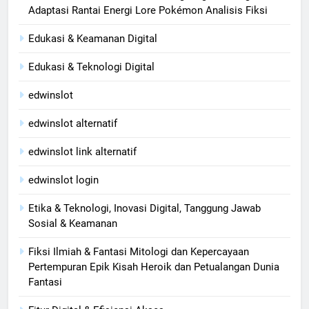
Adaptasi Rantai Energi Lore Pokémon Analisis Fiksi
Edukasi & Keamanan Digital
Edukasi & Teknologi Digital
edwinslot
edwinslot alternatif
edwinslot link alternatif
edwinslot login
Etika & Teknologi, Inovasi Digital, Tanggung Jawab
Sosial & Keamanan
Fiksi Ilmiah & Fantasi Mitologi dan Kepercayaan
Pertempuran Epik Kisah Heroik dan Petualangan Dunia
Fantasi