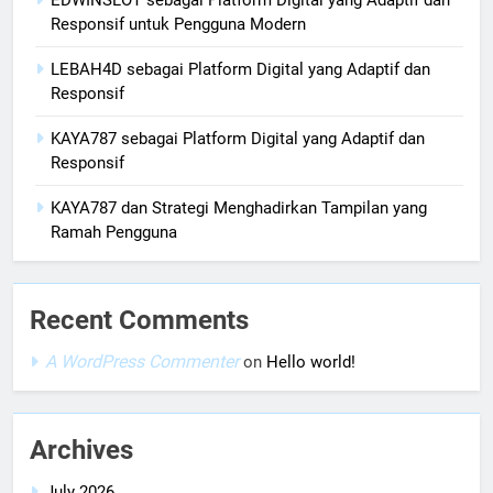
EDWINSLOT sebagai Platform Digital yang Adaptif dan
Responsif untuk Pengguna Modern
LEBAH4D sebagai Platform Digital yang Adaptif dan
Responsif
KAYA787 sebagai Platform Digital yang Adaptif dan
Responsif
KAYA787 dan Strategi Menghadirkan Tampilan yang
Ramah Pengguna
Recent Comments
A WordPress Commenter
on
Hello world!
Archives
July 2026