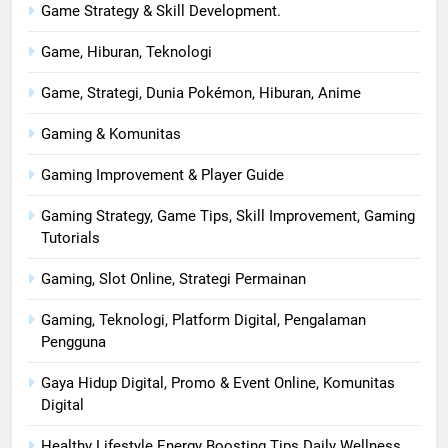
Game Strategy & Skill Development.
Game, Hiburan, Teknologi
Game, Strategi, Dunia Pokémon, Hiburan, Anime
Gaming & Komunitas
Gaming Improvement & Player Guide
Gaming Strategy, Game Tips, Skill Improvement, Gaming
Tutorials
Gaming, Slot Online, Strategi Permainan
Gaming, Teknologi, Platform Digital, Pengalaman
Pengguna
Gaya Hidup Digital, Promo & Event Online, Komunitas
Digital
Healthy Lifestyle Energy Boosting Tips Daily Wellness