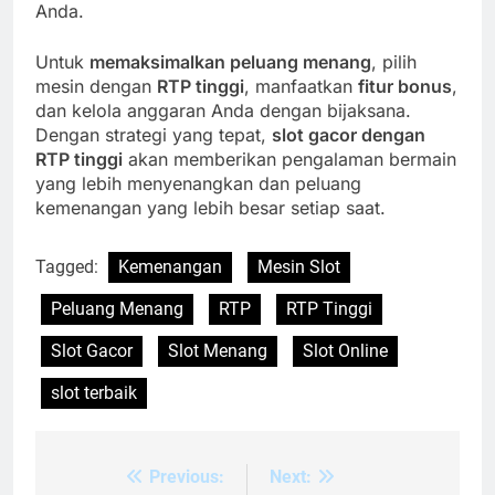
Anda.
Untuk
memaksimalkan peluang menang
, pilih
mesin dengan
RTP tinggi
, manfaatkan
fitur bonus
,
dan kelola anggaran Anda dengan bijaksana.
Dengan strategi yang tepat,
slot gacor dengan
RTP tinggi
akan memberikan pengalaman bermain
yang lebih menyenangkan dan peluang
kemenangan yang lebih besar setiap saat.
Tagged:
Kemenangan
Mesin Slot
Peluang Menang
RTP
RTP Tinggi
Slot Gacor
Slot Menang
Slot Online
slot terbaik
Previous:
Next:
Post