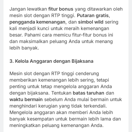
Jangan lewatkan
fitur bonus
yang ditawarkan oleh
mesin slot dengan RTP tinggi.
Putaran gratis
,
pengganda kemenangan
, dan
simbol wild
sering
kali menjadi kunci untuk meraih kemenangan
besar. Pahami cara memicu fitur-fitur bonus ini
dan maksimalkan peluang Anda untuk menang
lebih banyak.
3.
Kelola Anggaran dengan Bijaksana
Mesin slot dengan RTP tinggi cenderung
memberikan kemenangan lebih sering, tetapi
penting untuk tetap mengelola anggaran Anda
dengan bijaksana. Tentukan
batas taruhan
dan
waktu bermain
sebelum Anda mulai bermain untuk
menghindari kerugian yang tidak terkendali.
Mengelola anggaran akan memberi Anda lebih
banyak kesempatan untuk bermain lebih lama dan
meningkatkan peluang kemenangan Anda.