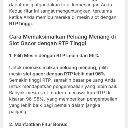
dapat melipatgandakan total kemenangan Anda.
Kedua fitur ini sangat menguntungkan, terutama
ketika Anda memicu mereka di mesin slot dengan
RTP tinggi
.
Cara Memaksimalkan Peluang Menang di
Slot Gacor dengan RTP Tinggi
1.
Pilih Mesin dengan RTP Lebih dari 96%
Untuk
memaksimalkan peluang menang
, pilih
mesin
slot gacor dengan RTP lebih dari 96%
.
Semakin tinggi RTP, semakin besar peluang Anda
untuk mendapatkan pengembalian yang lebih baik.
Banyak mesin slot modern menawarkan RTP di
kisaran 96-98%, yang memberikan pengembalian
yang lebih baik bagi pemain dalam jangka
panjang.
2.
Manfaatkan Fitur Bonus