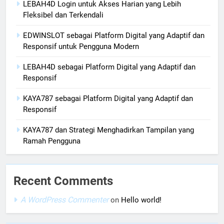
LEBAH4D Login untuk Akses Harian yang Lebih
Fleksibel dan Terkendali
EDWINSLOT sebagai Platform Digital yang Adaptif dan
Responsif untuk Pengguna Modern
LEBAH4D sebagai Platform Digital yang Adaptif dan
Responsif
KAYA787 sebagai Platform Digital yang Adaptif dan
Responsif
KAYA787 dan Strategi Menghadirkan Tampilan yang
Ramah Pengguna
Recent Comments
A WordPress Commenter
on
Hello world!