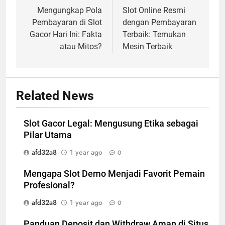
navigation
Mengungkap Pola
Slot Online Resmi
Pembayaran di Slot
dengan Pembayaran
Gacor Hari Ini: Fakta
Terbaik: Temukan
atau Mitos?
Mesin Terbaik
Related News
Slot Gacor Legal: Mengusung Etika sebagai
Pilar Utama
afd32a8
1 year ago
0
Mengapa Slot Demo Menjadi Favorit Pemain
Profesional?
afd32a8
1 year ago
0
Panduan Deposit dan Withdraw Aman di Situs