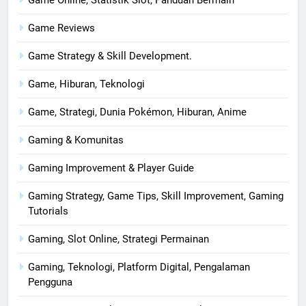
Game Reviews
Game Strategy & Skill Development.
Game, Hiburan, Teknologi
Game, Strategi, Dunia Pokémon, Hiburan, Anime
Gaming & Komunitas
Gaming Improvement & Player Guide
Gaming Strategy, Game Tips, Skill Improvement, Gaming
Tutorials
Gaming, Slot Online, Strategi Permainan
Gaming, Teknologi, Platform Digital, Pengalaman
Pengguna