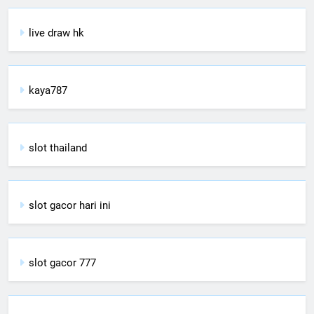
live draw hk
kaya787
slot thailand
slot gacor hari ini
slot gacor 777