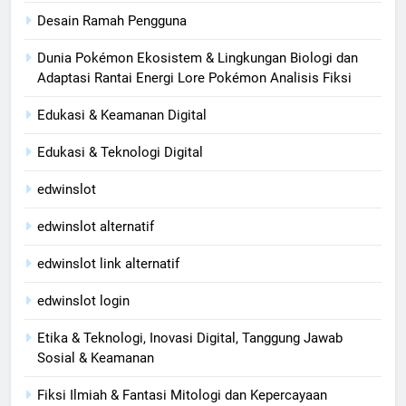
Desain Ramah Pengguna
Dunia Pokémon Ekosistem & Lingkungan Biologi dan
Adaptasi Rantai Energi Lore Pokémon Analisis Fiksi
Edukasi & Keamanan Digital
Edukasi & Teknologi Digital
edwinslot
edwinslot alternatif
edwinslot link alternatif
edwinslot login
Etika & Teknologi, Inovasi Digital, Tanggung Jawab
Sosial & Keamanan
Fiksi Ilmiah & Fantasi Mitologi dan Kepercayaan