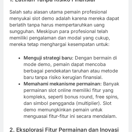
Salah satu alasan utama pemain profesional
menyukai slot demo adalah karena mereka dapat
berlatih tanpa harus mempertaruhkan uang
sungguhan. Meskipun para profesional telah
memiliki pengalaman dan modal yang cukup,
mereka tetap menghargai kesempatan untuk:
Menguji strategi baru:
Dengan bermain di
mode demo, pemain dapat mencoba
berbagai pendekatan taruhan atau metode
baru tanpa risiko kerugian finansial.
Memahami mekanisme permainan:
Banyak
permainan slot online memiliki fitur yang
kompleks, seperti bonus round, free spins,
dan simbol pengganda (multiplier). Slot
demo memungkinkan pemain untuk
menguasai fitur-fitur ini secara mendalam.
2. Eksplorasi Fitur Permainan dan Inovasi