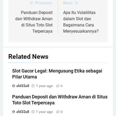
Previous:
Next:
Post
navigation
Panduan Deposit
Apa Itu Volatilitas
dan Withdraw Aman
dalam Slot dan
di Situs Toto Slot
Bagaimana Cara
Terpercaya
Menyesuaikannya?
Related News
Slot Gacor Legal: Mengusung Etika sebagai
Pilar Utama
afd32a8
1 year ago
0
Panduan Deposit dan Withdraw Aman di Situs
Toto Slot Terpercaya
afd32a8
1 year ago
0