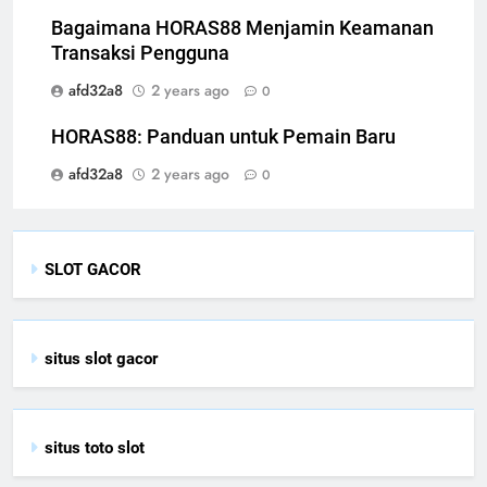
Bagaimana HORAS88 Menjamin Keamanan
Transaksi Pengguna
afd32a8
2 years ago
0
HORAS88: Panduan untuk Pemain Baru
afd32a8
2 years ago
0
SLOT GACOR
situs slot gacor
situs toto slot