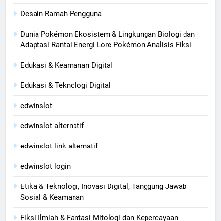
Desain Ramah Pengguna
Dunia Pokémon Ekosistem & Lingkungan Biologi dan
Adaptasi Rantai Energi Lore Pokémon Analisis Fiksi
Edukasi & Keamanan Digital
Edukasi & Teknologi Digital
edwinslot
edwinslot alternatif
edwinslot link alternatif
edwinslot login
Etika & Teknologi, Inovasi Digital, Tanggung Jawab
Sosial & Keamanan
Fiksi Ilmiah & Fantasi Mitologi dan Kepercayaan