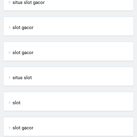
situs slot gacor
slot gacor
slot gacor
situs slot
slot
slot gacor