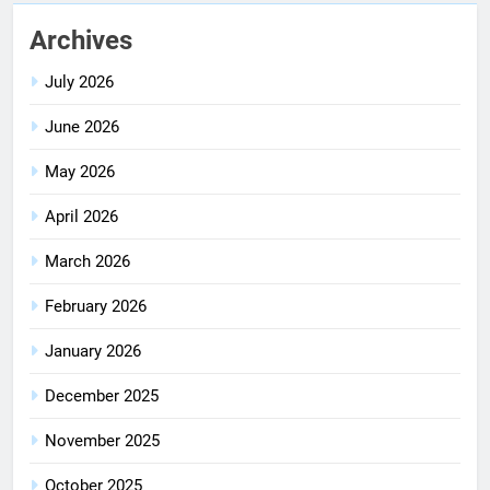
Archives
July 2026
June 2026
May 2026
April 2026
March 2026
February 2026
January 2026
December 2025
November 2025
October 2025