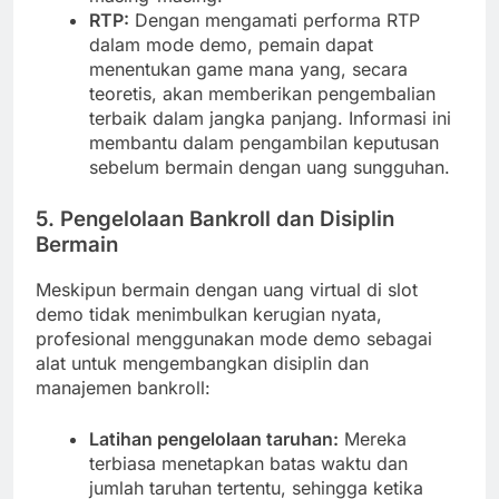
RTP:
Dengan mengamati performa RTP
dalam mode demo, pemain dapat
menentukan game mana yang, secara
teoretis, akan memberikan pengembalian
terbaik dalam jangka panjang. Informasi ini
membantu dalam pengambilan keputusan
sebelum bermain dengan uang sungguhan.
5. Pengelolaan Bankroll dan Disiplin
Bermain
Meskipun bermain dengan uang virtual di slot
demo tidak menimbulkan kerugian nyata,
profesional menggunakan mode demo sebagai
alat untuk mengembangkan disiplin dan
manajemen bankroll:
Latihan pengelolaan taruhan:
Mereka
terbiasa menetapkan batas waktu dan
jumlah taruhan tertentu, sehingga ketika