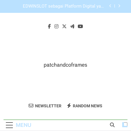
Skip
LEBAH4D sebagai Platform Digital yang Adaptif
to
dan Responsif
content
KAYA787 sebagai Platform Digital yang Adaptif
dan Responsif
LEBAH4D Login untuk Akses Harian yang Lebih
Fleksibel dan Terkendali
EDWINSLOT sebagai Platform Digital yang
Adaptif dan Responsif untuk Pengguna Modern
LEBAH4D sebagai Platform Digital yang Adaptif
dan Responsif
KAYA787 sebagai Platform Digital yang Adaptif
dan Responsif
Patch & Co
Temukan Bingkai Foto Unik Dan Personal
NEWSLETTER
RANDOM NEWS
Frames
Dari Patch & Co Frames. Cocok Untuk
Melengkapi Dekorasi Rumah Anda.
MENU