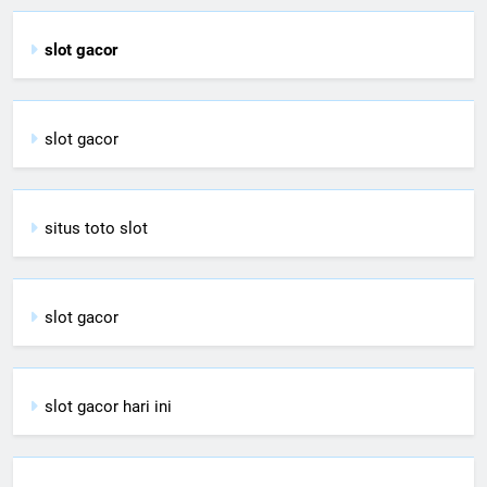
slot gacor
slot gacor
situs toto slot
slot gacor
slot gacor hari ini