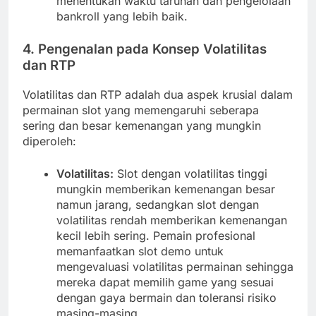
menentukan waktu taruhan dan pengelolaan
bankroll yang lebih baik.
4. Pengenalan pada Konsep Volatilitas
dan RTP
Volatilitas dan RTP adalah dua aspek krusial dalam
permainan slot yang memengaruhi seberapa
sering dan besar kemenangan yang mungkin
diperoleh:
Volatilitas:
Slot dengan volatilitas tinggi
mungkin memberikan kemenangan besar
namun jarang, sedangkan slot dengan
volatilitas rendah memberikan kemenangan
kecil lebih sering. Pemain profesional
memanfaatkan slot demo untuk
mengevaluasi volatilitas permainan sehingga
mereka dapat memilih game yang sesuai
dengan gaya bermain dan toleransi risiko
masing-masing.