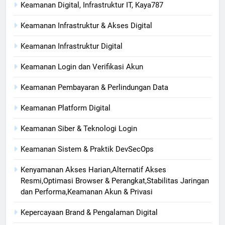
Keamanan Digital, Infrastruktur IT, Kaya787
Keamanan Infrastruktur & Akses Digital
Keamanan Infrastruktur Digital
Keamanan Login dan Verifikasi Akun
Keamanan Pembayaran & Perlindungan Data
Keamanan Platform Digital
Keamanan Siber & Teknologi Login
Keamanan Sistem & Praktik DevSecOps
Kenyamanan Akses Harian,Alternatif Akses
Resmi,Optimasi Browser & Perangkat,Stabilitas Jaringan
dan Performa,Keamanan Akun & Privasi
Kepercayaan Brand & Pengalaman Digital