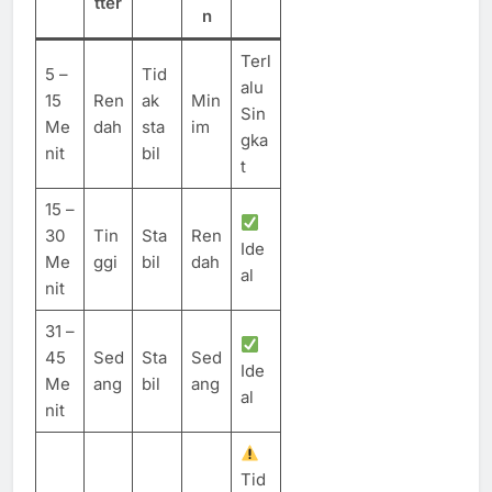
tter
n
Terl
5 –
Tid
alu
15
Ren
ak
Min
Sin
Me
dah
sta
im
gka
nit
bil
t
15 –
30
Tin
Sta
Ren
Ide
Me
ggi
bil
dah
al
nit
31 –
45
Sed
Sta
Sed
Ide
Me
ang
bil
ang
al
nit
Tid