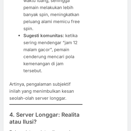
waktu luang, sehingga
pemain melakukan lebih
banyak spin, meningkatkan
peluang alami memicu free
spin.
Sugesti komunitas:
ketika
sering mendengar “jam 12
malam gacor”, pemain
cenderung mencari pola
kemenangan di jam
tersebut.
Artinya, pengalaman subjektif
inilah yang menimbulkan kesan
seolah-olah server longgar.
4. Server Longgar: Realita
atau Ilusi?