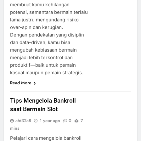
membuat kamu kehilangan
potensi, sementara bermain terlalu
lama justru mengundang risiko
over-spin dan kerugian.
Dengan pendekatan yang disiplin
dan data-driven, kamu bisa
mengubah kebiasaan bermain
menjadi lebih terkontrol dan
produktif—baik untuk pemain
kasual maupun pemain strategis.
Read More
Tips Mengelola Bankroll
saat Bermain Slot
afd32a8
1 year ago
0
7
mins
Pelajari cara mengelola bankroll