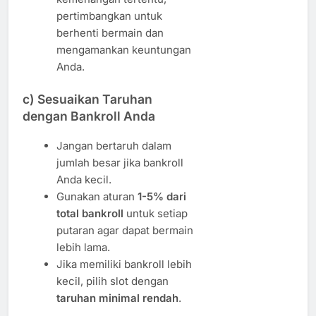
pertimbangkan untuk
berhenti bermain dan
mengamankan keuntungan
Anda.
c)
Sesuaikan Taruhan
dengan Bankroll Anda
Jangan bertaruh dalam
jumlah besar jika bankroll
Anda kecil.
Gunakan aturan
1-5% dari
total bankroll
untuk setiap
putaran agar dapat bermain
lebih lama.
Jika memiliki bankroll lebih
kecil, pilih slot dengan
taruhan minimal rendah
.