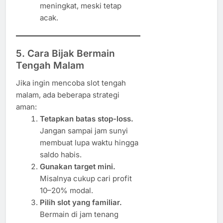
meningkat, meski tetap
acak.
5. Cara Bijak Bermain
Tengah Malam
Jika ingin mencoba slot tengah
malam, ada beberapa strategi
aman:
Tetapkan batas stop-loss.
Jangan sampai jam sunyi
membuat lupa waktu hingga
saldo habis.
Gunakan target mini.
Misalnya cukup cari profit
10–20% modal.
Pilih slot yang familiar.
Bermain di jam tenang