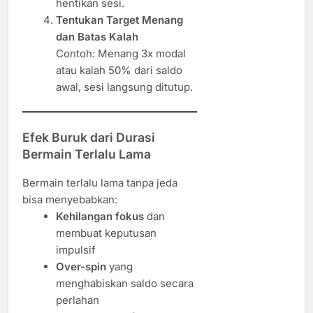
hentikan sesi.
Tentukan Target Menang
dan Batas Kalah
Contoh: Menang 3x modal
atau kalah 50% dari saldo
awal, sesi langsung ditutup.
Efek Buruk dari Durasi
Bermain Terlalu Lama
Bermain terlalu lama tanpa jeda
bisa menyebabkan:
Kehilangan fokus
dan
membuat keputusan
impulsif
Over-spin
yang
menghabiskan saldo secara
perlahan