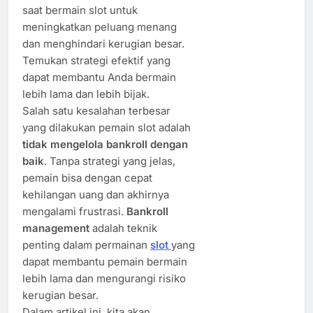
saat bermain slot untuk
meningkatkan peluang menang
dan menghindari kerugian besar.
Temukan strategi efektif yang
dapat membantu Anda bermain
lebih lama dan lebih bijak.
Salah satu kesalahan terbesar
yang dilakukan pemain slot adalah
tidak mengelola bankroll dengan
baik
. Tanpa strategi yang jelas,
pemain bisa dengan cepat
kehilangan uang dan akhirnya
mengalami frustrasi.
Bankroll
management
adalah teknik
penting dalam permainan
slot
yang
dapat membantu pemain bermain
lebih lama dan mengurangi risiko
kerugian besar.
Dalam artikel ini, kita akan