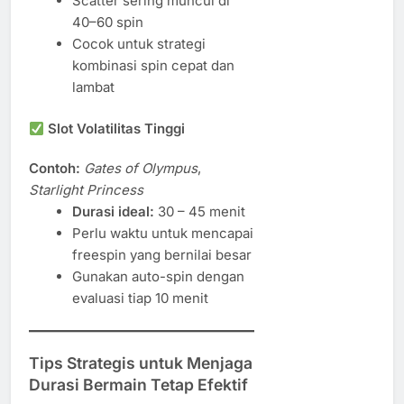
Scatter sering muncul di
40–60 spin
Cocok untuk strategi
kombinasi spin cepat dan
lambat
Slot Volatilitas Tinggi
Contoh:
Gates of Olympus
,
Starlight Princess
Durasi ideal:
30 – 45 menit
Perlu waktu untuk mencapai
freespin yang bernilai besar
Gunakan auto-spin dengan
evaluasi tiap 10 menit
Tips Strategis untuk Menjaga
Durasi Bermain Tetap Efektif