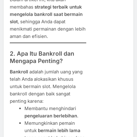
membahas
strategi terbaik untuk
mengelola bankroll saat bermain
slot
, sehingga Anda dapat
menikmati permainan dengan lebih
aman dan efisien.
2. Apa Itu Bankroll dan
Mengapa Penting?
Bankroll
adalah jumlah uang yang
telah Anda alokasikan khusus
untuk bermain slot. Mengelola
bankroll dengan baik sangat
penting karena:
Membantu menghindari
pengeluaran berlebihan
.
Memungkinkan pemain
untuk
bermain lebih lama