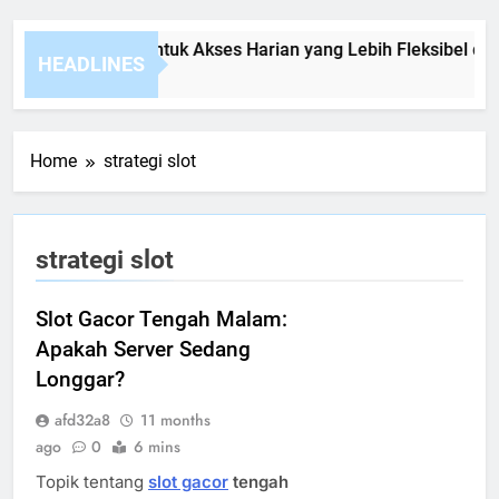
EBAH4D Login untuk Akses Harian yang Lebih Fleksibel dan Te
HEADLINES
 Weeks Ago
Home
strategi slot
strategi slot
Slot Gacor Tengah Malam:
Apakah Server Sedang
Longgar?
afd32a8
11 months
ago
0
6 mins
Topik tentang
slot gacor
tengah