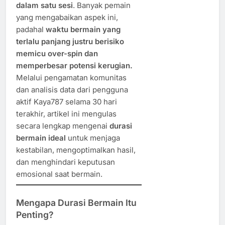
dalam satu sesi
. Banyak pemain
yang mengabaikan aspek ini,
padahal
waktu bermain yang
terlalu panjang justru berisiko
memicu over-spin dan
memperbesar potensi kerugian.
Melalui pengamatan komunitas
dan analisis data dari pengguna
aktif Kaya787 selama 30 hari
terakhir, artikel ini mengulas
secara lengkap mengenai
durasi
bermain ideal
untuk menjaga
kestabilan, mengoptimalkan hasil,
dan menghindari keputusan
emosional saat bermain.
Mengapa Durasi Bermain Itu
Penting?