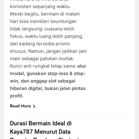
konsisten sepanjang waktu.
Meski begitu, bermain di malam
hari bisa memberi keuntungan
tidak langsung: suasana lebih
fokus, waktu luang lebih panjang,
dan kadang tersedia promo
khusus. Namun, jangan jadikan jam
main sebagai patokan mutlak.
Kunci anti rungkat tetap sama:
atur
modal, gunakan stop-loss & stop-
win, dan anggap slot sebagai
hiburan digital, bukan jalan pintas
profit.
Read More
Durasi Bermain Ideal di
Kaya787 Menurut Data