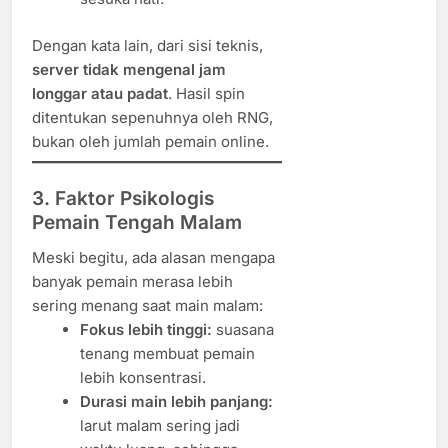
Dengan kata lain, dari sisi teknis,
server tidak mengenal jam
longgar atau padat
. Hasil spin
ditentukan sepenuhnya oleh RNG,
bukan oleh jumlah pemain online.
3. Faktor Psikologis
Pemain Tengah Malam
Meski begitu, ada alasan mengapa
banyak pemain merasa lebih
sering menang saat main malam:
Fokus lebih tinggi:
suasana
tenang membuat pemain
lebih konsentrasi.
Durasi main lebih panjang:
larut malam sering jadi