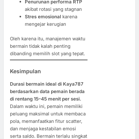
Penurunan performa RTP
akibat rotasi yang stagnan
Stres emosional
karena
mengejar kerugian
Oleh karena itu, manajemen waktu
bermain tidak kalah penting
dibanding memilih slot yang tepat.
Kesimpulan
Durasi bermain ideal di Kaya787
berdasarkan data pemain berada
di rentang 15–45 menit per sesi.
Dalam waktu ini, pemain memiliki
peluang maksimal untuk membaca
pola, memanfaatkan fitur scatter,
dan menjaga kestabilan emosi
serta saldo. Bermain terlalu singkat