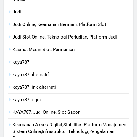
Judi
Judi Online, Keamanan Bermain, Platform Slot
Judi Slot Online, Teknologi Perjudian, Platform Judi
Kasino, Mesin Slot, Permainan
kaya787
kaya787 alternatif
kaya787 link alternati
kaya787 login
KAYA787, Judi Online, Slot Gacor
Keamanan Akses Digital,Stabilitas Platform,Manajemen
Sistem Online,Infrastruktur Teknologi,Pengalaman