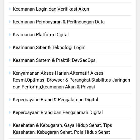
Keamanan Login dan Verifikasi Akun
Keamanan Pembayaran & Perlindungan Data
Keamanan Platform Digital
Keamanan Siber & Teknologi Login
Keamanan Sistem & Praktik DevSecOps
Kenyamanan Akses Harian,Alternatif Akses
Resmi,Optimasi Browser & Perangkat,Stabilitas Jaringan
dan Performa,Keamanan Akun & Privasi
Kepercayaan Brand & Pengalaman Digital
Kepercayaan Brand dan Pengalaman Digital
Kesehatan & Kebugaran, Gaya Hidup Sehat, Tips
Kesehatan, Kebugaran Sehat, Pola Hidup Sehat