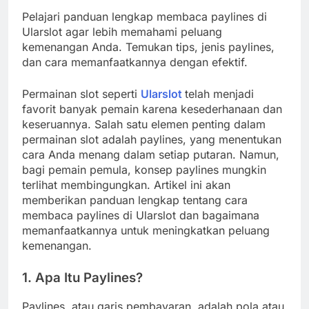
Pelajari panduan lengkap membaca paylines di
Ularslot agar lebih memahami peluang
kemenangan Anda. Temukan tips, jenis paylines,
dan cara memanfaatkannya dengan efektif.
Permainan slot seperti
Ularslot
telah menjadi
favorit banyak pemain karena kesederhanaan dan
keseruannya. Salah satu elemen penting dalam
permainan slot adalah paylines, yang menentukan
cara Anda menang dalam setiap putaran. Namun,
bagi pemain pemula, konsep paylines mungkin
terlihat membingungkan. Artikel ini akan
memberikan panduan lengkap tentang cara
membaca paylines di Ularslot dan bagaimana
memanfaatkannya untuk meningkatkan peluang
kemenangan.
1.
Apa Itu Paylines?
Paylines, atau garis pembayaran, adalah pola atau