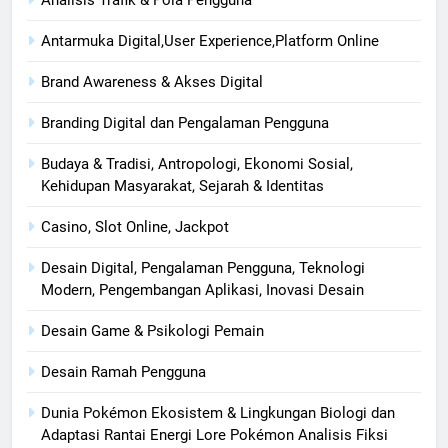
Antarmuka Digital,User Experience,Platform Online
Brand Awareness & Akses Digital
Branding Digital dan Pengalaman Pengguna
Budaya & Tradisi, Antropologi, Ekonomi Sosial,
Kehidupan Masyarakat, Sejarah & Identitas
Casino, Slot Online, Jackpot
Desain Digital, Pengalaman Pengguna, Teknologi
Modern, Pengembangan Aplikasi, Inovasi Desain
Desain Game & Psikologi Pemain
Desain Ramah Pengguna
Dunia Pokémon Ekosistem & Lingkungan Biologi dan
Adaptasi Rantai Energi Lore Pokémon Analisis Fiksi