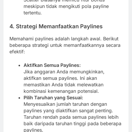
meskipun tidak mengikuti pola payline
tertentu.
4.
Strategi Memanfaatkan Paylines
Memahami paylines adalah langkah awal. Berikut
beberapa strategi untuk memanfaatkannya secara
efektif:
Aktifkan Semua Paylines:
Jika anggaran Anda memungkinkan,
aktifkan semua paylines. Ini akan
memastikan Anda tidak melewatkan
kombinasi kemenangan potensial.
Pilih Taruhan yang Sesuai:
Menyesuaikan jumlah taruhan dengan
paylines yang diaktifkan sangat penting.
Taruhan rendah pada semua paylines lebih
baik daripada taruhan tinggi pada beberapa
paylines.