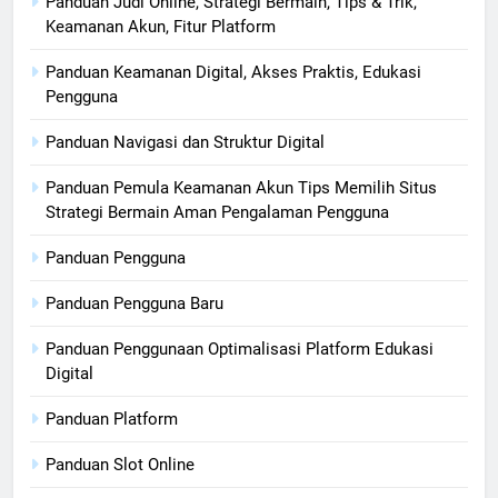
Panduan Judi Online, Strategi Bermain, Tips & Trik,
Keamanan Akun, Fitur Platform
Panduan Keamanan Digital, Akses Praktis, Edukasi
Pengguna
Panduan Navigasi dan Struktur Digital
Panduan Pemula Keamanan Akun Tips Memilih Situs
Strategi Bermain Aman Pengalaman Pengguna
Panduan Pengguna
Panduan Pengguna Baru
Panduan Penggunaan Optimalisasi Platform Edukasi
Digital
Panduan Platform
Panduan Slot Online