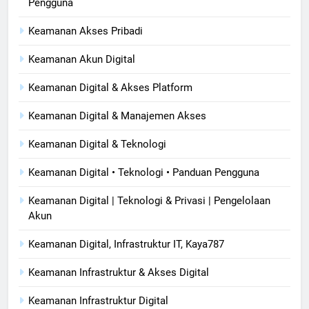
Pengguna
Keamanan Akses Pribadi
Keamanan Akun Digital
Keamanan Digital & Akses Platform
Keamanan Digital & Manajemen Akses
Keamanan Digital & Teknologi
Keamanan Digital • Teknologi • Panduan Pengguna
Keamanan Digital | Teknologi & Privasi | Pengelolaan
Akun
Keamanan Digital, Infrastruktur IT, Kaya787
Keamanan Infrastruktur & Akses Digital
Keamanan Infrastruktur Digital