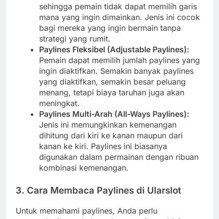
sehingga pemain tidak dapat memilih garis
mana yang ingin dimainkan. Jenis ini cocok
bagi mereka yang ingin bermain tanpa
strategi yang rumit.
Paylines Fleksibel (Adjustable Paylines):
Pemain dapat memilih jumlah paylines yang
ingin diaktifkan. Semakin banyak paylines
yang diaktifkan, semakin besar peluang
menang, tetapi biaya taruhan juga akan
meningkat.
Paylines Multi-Arah (All-Ways Paylines):
Jenis ini memungkinkan kemenangan
dihitung dari kiri ke kanan maupun dari
kanan ke kiri. Paylines ini biasanya
digunakan dalam permainan dengan ribuan
kombinasi kemenangan.
3.
Cara Membaca Paylines di Ularslot
Untuk memahami paylines, Anda perlu