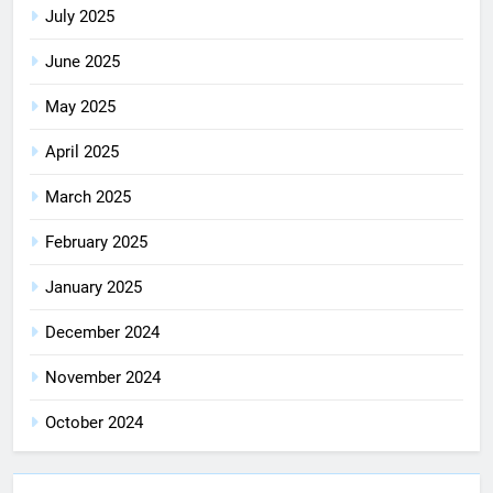
July 2025
June 2025
May 2025
April 2025
March 2025
February 2025
January 2025
December 2024
November 2024
October 2024