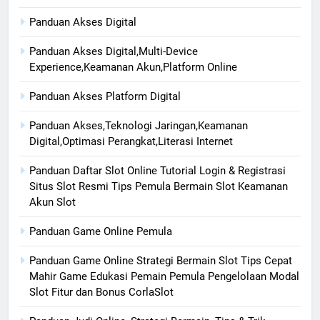
Panduan Akses Digital
Panduan Akses Digital,Multi-Device
Experience,Keamanan Akun,Platform Online
Panduan Akses Platform Digital
Panduan Akses,Teknologi Jaringan,Keamanan
Digital,Optimasi Perangkat,Literasi Internet
Panduan Daftar Slot Online Tutorial Login & Registrasi
Situs Slot Resmi Tips Pemula Bermain Slot Keamanan
Akun Slot
Panduan Game Online Pemula
Panduan Game Online Strategi Bermain Slot Tips Cepat
Mahir Game Edukasi Pemain Pemula Pengelolaan Modal
Slot Fitur dan Bonus CorlaSlot