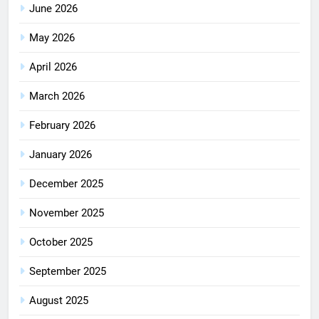
June 2026
May 2026
April 2026
March 2026
February 2026
January 2026
December 2025
November 2025
October 2025
September 2025
August 2025