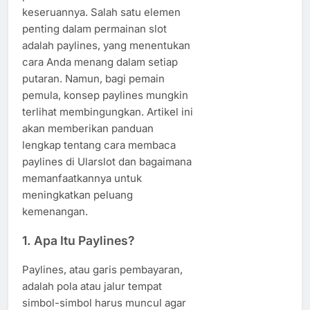
keseruannya. Salah satu elemen
penting dalam permainan slot
adalah paylines, yang menentukan
cara Anda menang dalam setiap
putaran. Namun, bagi pemain
pemula, konsep paylines mungkin
terlihat membingungkan. Artikel ini
akan memberikan panduan
lengkap tentang cara membaca
paylines di Ularslot dan bagaimana
memanfaatkannya untuk
meningkatkan peluang
kemenangan.
1.
Apa Itu Paylines?
Paylines, atau garis pembayaran,
adalah pola atau jalur tempat
simbol-simbol harus muncul agar