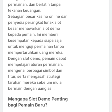
permainan, dan berlatih tanpa
tekanan keuangan.
Sebagian besar kasino online dan
penyedia perangkat lunak slot
besar menawarkan slot demo
kepada pemain. Ini memberi
kesempatan kepada siapa saja
untuk menguji permainan tanpa
mempertaruhkan uang mereka.
Dengan slot demo, pemain dapat
mempelajari aturan permainan,
mengenal berbagai simbol dan
fitur, serta mengasah strategi
taruhan mereka sebelum mulai
bermain dengan uang asli.
Mengapa Slot Demo Penting
bagi Pemain Baru?