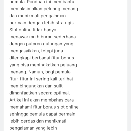
pemula. Panduan ini membantu
memaksimalkan peluang menang
dan menikmati pengalaman
bermain dengan lebih strategis.
Slot online tidak hanya
menawarkan hiburan sederhana
dengan putaran gulungan yang
mengasyikkan, tetapi juga
dilengkapi berbagai fitur bonus
yang bisa meningkatkan peluang
menang. Namun, bagi pemula,
fitur-fitur ini sering kali terlihat
membingungkan dan sulit
dimanfaatkan secara optimal.
Artikel ini akan membahas cara
memahami fitur bonus slot online
sehingga pemula dapat bermain
lebih cerdas dan menikmati
pengalaman yang lebih