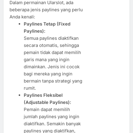
Dalam permainan Ularslot, ada
beberapa jenis paylines yang perlu
Anda kenali:
Paylines Tetap (Fixed
Paylines):
Semua paylines diaktifkan
secara otomatis, sehingga
pemain tidak dapat memilih
garis mana yang ingin
dimainkan. Jenis ini cocok
bagi mereka yang ingin
bermain tanpa strategi yang
rumit.
Paylines Fleksibel
(Adjustable Paylines):
Pemain dapat memilih
jumlah paylines yang ingin
diaktifkan. Semakin banyak
paylines yang diaktifkan,