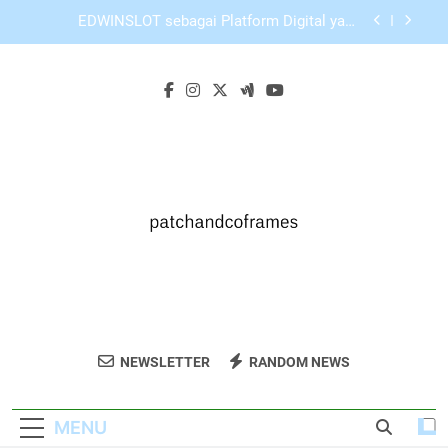
Skip
LEBAH4D sebagai Platform Digital yang Adaptif
to
dan Responsif
content
KAYA787 sebagai Platform Digital yang Adaptif
dan Responsif
LEBAH4D Login untuk Akses Harian yang Lebih
Fleksibel dan Terkendali
EDWINSLOT sebagai Platform Digital yang
Adaptif dan Responsif untuk Pengguna Modern
LEBAH4D sebagai Platform Digital yang Adaptif
dan Responsif
KAYA787 sebagai Platform Digital yang Adaptif
dan Responsif
Patch & Co
Temukan Bingkai Foto Unik Dan Personal
NEWSLETTER
RANDOM NEWS
Frames
Dari Patch & Co Frames. Cocok Untuk
Melengkapi Dekorasi Rumah Anda.
MENU