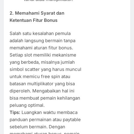
2. Memahami Syarat dan
Ketentuan Fitur Bonus
Salah satu kesalahan pemula
adalah langsung bermain tanpa
memahami aturan fitur bonus.
Setiap slot memiliki mekanisme
yang berbeda, misalnya jumlah
simbol scatter yang harus muncul
untuk memicu free spin atau
batasan multiplikator yang bisa
diperoleh. Mengabaikan hal ini
bisa membuat pemain kehilangan
peluang optimal.
Tips:
Luangkan waktu membaca
panduan permainan atau paytable
sebelum bermain. Dengan
memahami aturan bonus, pemain