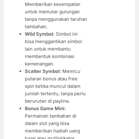
Memberikan kesempatan
untuk memutar gulungan
tanpa menggunakan taruhan
tambahan.
Wild Symbol:
Simbol ini
bisa menggantikan simbol
lain untuk membantu
membentuk kombinasi
kemenangan.
Scatter Symbol:
Memicu
putaran bonus atau free
spin ketika muncul dalam
jumlah tertentu, tanpa perlu
berurutan di payline.
Bonus Game Mini:
Permainan tambahan di
dalam slot yang bisa
memberikan hadiah uang
tunai atau multiplikator.