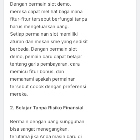
Dengan bermain slot demo,
mereka dapat melihat bagaimana
fitur-fitur tersebut berfungsi tanpa
harus mengeluarkan uang.
Setiap permainan slot memiliki
aturan dan mekanisme yang sedikit
berbeda. Dengan bermain slot
demo, pemain baru dapat belajar
tentang garis pembayaran, cara
memicu fitur bonus, dan
memahami apakah permainan
tersebut cocok dengan preferensi
mereka.
2.
Belajar Tanpa Risiko Finansial
Bermain dengan uang sungguhan
bisa sangat menegangkan,
terutama jika Anda masih baru di