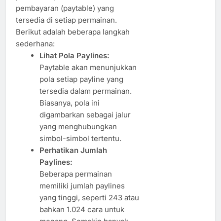
pembayaran (paytable) yang
tersedia di setiap permainan.
Berikut adalah beberapa langkah
sederhana:
Lihat Pola Paylines:
Paytable akan menunjukkan
pola setiap payline yang
tersedia dalam permainan.
Biasanya, pola ini
digambarkan sebagai jalur
yang menghubungkan
simbol-simbol tertentu.
Perhatikan Jumlah
Paylines:
Beberapa permainan
memiliki jumlah paylines
yang tinggi, seperti 243 atau
bahkan 1.024 cara untuk