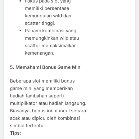
Fokus pada slot yang
memiliki persentase
kemunculan wild dan
scatter tinggi.
Pahami kombinasi yang
memungkinkan wild atau
scatter memaksimalkan
kemenangan.
5. Memahami Bonus Game Mini
Beberapa slot memiliki bonus
game mini yang memberikan
hadiah tambahan seperti
multiplikator atau hadiah langsung.
Biasanya, bonus ini muncul secara
acak atau dipicu oleh kombinasi
simbol tertentu.
Tips: