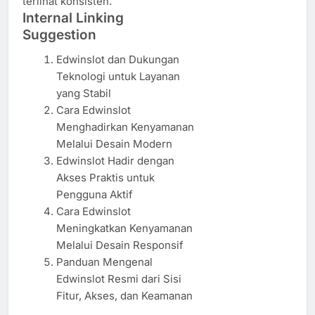
terlihat konsisten.
Internal Linking
Suggestion
Edwinslot dan Dukungan
Teknologi untuk Layanan
yang Stabil
Cara Edwinslot
Menghadirkan Kenyamanan
Melalui Desain Modern
Edwinslot Hadir dengan
Akses Praktis untuk
Pengguna Aktif
Cara Edwinslot
Meningkatkan Kenyamanan
Melalui Desain Responsif
Panduan Mengenal
Edwinslot Resmi dari Sisi
Fitur, Akses, dan Keamanan