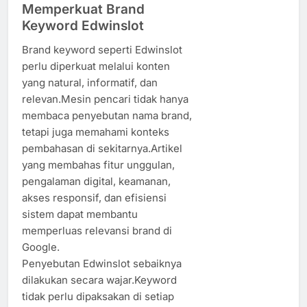
Memperkuat Brand
Keyword Edwinslot
Brand keyword seperti Edwinslot
perlu diperkuat melalui konten
yang natural, informatif, dan
relevan.Mesin pencari tidak hanya
membaca penyebutan nama brand,
tetapi juga memahami konteks
pembahasan di sekitarnya.Artikel
yang membahas fitur unggulan,
pengalaman digital, keamanan,
akses responsif, dan efisiensi
sistem dapat membantu
memperluas relevansi brand di
Google.
Penyebutan Edwinslot sebaiknya
dilakukan secara wajar.Keyword
tidak perlu dipaksakan di setiap