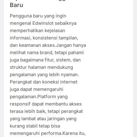
Baru
Pengguna baru yang ingin
mengenal Edwinslot sebaiknya
memperhatikan kejelasan
informasi, konsistensi tampilan,
dan keamanan akses.Jangan hanya
melihat nama brand, tetapi pahami
juga bagaimana fitur, sistem, dan
struktur halaman mendukung
pengalaman yang lebih nyaman.
Perangkat dan koneksi internet
juga dapat memengaruhi
pengalaman.Platform yang
responsif dapat membantu akses
terasa lebih baik, tetapi perangkat
yang lambat atau jaringan yang
kurang stabil tetap bisa
memengaruhi performa.Karena itu,