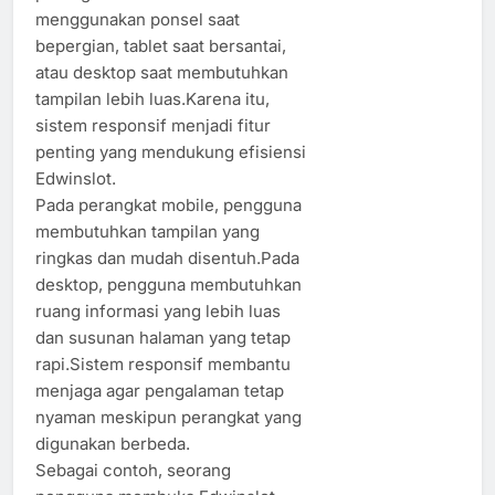
menggunakan ponsel saat
bepergian, tablet saat bersantai,
atau desktop saat membutuhkan
tampilan lebih luas.Karena itu,
sistem responsif menjadi fitur
penting yang mendukung efisiensi
Edwinslot.
Pada perangkat mobile, pengguna
membutuhkan tampilan yang
ringkas dan mudah disentuh.Pada
desktop, pengguna membutuhkan
ruang informasi yang lebih luas
dan susunan halaman yang tetap
rapi.Sistem responsif membantu
menjaga agar pengalaman tetap
nyaman meskipun perangkat yang
digunakan berbeda.
Sebagai contoh, seorang