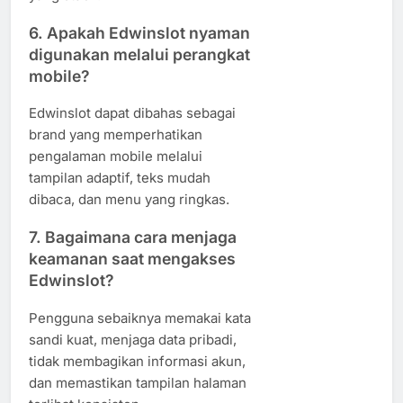
6. Apakah Edwinslot nyaman
digunakan melalui perangkat
mobile?
Edwinslot dapat dibahas sebagai
brand yang memperhatikan
pengalaman mobile melalui
tampilan adaptif, teks mudah
dibaca, dan menu yang ringkas.
7. Bagaimana cara menjaga
keamanan saat mengakses
Edwinslot?
Pengguna sebaiknya memakai kata
sandi kuat, menjaga data pribadi,
tidak membagikan informasi akun,
dan memastikan tampilan halaman