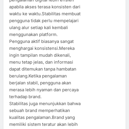
apabila akses terasa konsisten dari
waktu ke waktu.Stabilitas membuat
pengguna tidak perlu mempelajari
ulang alur setiap kali kembali
menggunakan platform.
Pengguna aktif biasanya sangat
menghargai konsistensi.Mereka
ingin tampilan mudah dikenali,
menu tetap jelas, dan informasi
dapat ditemukan tanpa hambatan
berulang.Ketika pengalaman
berjalan stabil, pengguna akan
merasa lebih nyaman dan percaya
terhadap brand.
Stabilitas juga menunjukkan bahwa
sebuah brand memperhatikan
kualitas pengalaman.Brand yang
memiliki sistem teratur akan lebih