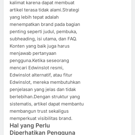
kalimat karena dapat membuat
artikel terasa tidak alami.Strategi
yang lebih tepat adalah
menempatkan brand pada bagian
penting seperti judul, pembuka,
subheading, isi utama, dan FAQ.
Konten yang baik juga harus
menjawab pertanyaan
pengguna.Ketika seseorang
mencari Edwinslot resmi,
Edwinslot alternatif, atau fitur
Edwinslot, mereka membutuhkan
penjelasan yang jelas dan tidak
berlebihan.Dengan struktur yang
sistematis, artikel dapat membantu
membangun trust sekaligus
memperkuat visibilitas brand.
Hal yang Perlu
Diperhatikan Pengguna