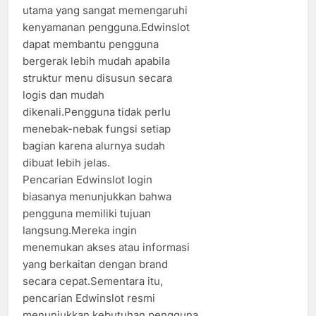
utama yang sangat memengaruhi
kenyamanan pengguna.Edwin­slot
dapat membantu pengguna
bergerak lebih mudah apabila
struktur menu disusun secara
logis dan mudah
dikenali.Pengguna tidak perlu
menebak-nebak fungsi setiap
bagian karena alurnya sudah
dibuat lebih jelas.
Pencarian Edwinslot login
biasanya menunjukkan bahwa
pengguna memiliki tujuan
langsung.Mereka ingin
menemukan akses atau informasi
yang berkaitan dengan brand
secara cepat.Sementara itu,
pencarian Edwinslot resmi
menunjukkan kebutuhan pengguna