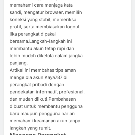
memahami cara menjaga kata
sandi, mengatur browser, memilih
koneksi yang stabil, memeriksa
profil, serta membiasakan logout
jika perangkat dipakai
bersama.Langkah-langkah ini
membantu akun tetap rapi dan
lebih mudah dikelola dalam jangka
panjang.
Artikel ini membahas tips aman
mengelola akun Kaya787 di
perangkat pribadi dengan
pendekatan informatif, profesional,
dan mudah diikuti.Pembahasan
dibuat untuk membantu pengguna
baru maupun pengguna harian
memahami keamanan akun tanpa
langkah yang rumit.