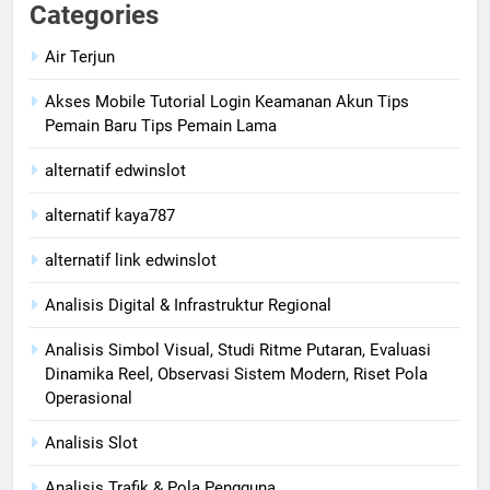
Categories
Air Terjun
Akses Mobile Tutorial Login Keamanan Akun Tips
Pemain Baru Tips Pemain Lama
alternatif edwinslot
alternatif kaya787
alternatif link edwinslot
Analisis Digital & Infrastruktur Regional
Analisis Simbol Visual, Studi Ritme Putaran, Evaluasi
Dinamika Reel, Observasi Sistem Modern, Riset Pola
Operasional
Analisis Slot
Analisis Trafik & Pola Pengguna