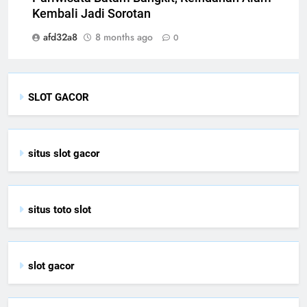
Kembali Jadi Sorotan
afd32a8
8 months ago
0
SLOT GACOR
situs slot gacor
situs toto slot
slot gacor