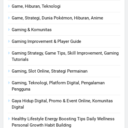
Game, Hiburan, Teknologi
Game, Strategi, Dunia Pokémon, Hiburan, Anime
Gaming & Komunitas
Gaming Improvement & Player Guide
Gaming Strategy, Game Tips, Skill Improvement, Gaming
Tutorials
Gaming, Slot Online, Strategi Permainan
Gaming, Teknologi, Platform Digital, Pengalaman
Pengguna
Gaya Hidup Digital, Promo & Event Online, Komunitas
Digital
Healthy Lifestyle Energy Boosting Tips Daily Wellness
Personal Growth Habit Building