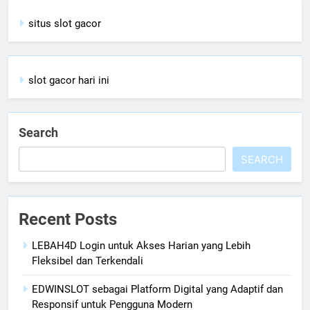
situs slot gacor
slot gacor hari ini
Search
SEARCH
Recent Posts
LEBAH4D Login untuk Akses Harian yang Lebih
Fleksibel dan Terkendali
EDWINSLOT sebagai Platform Digital yang Adaptif dan
Responsif untuk Pengguna Modern