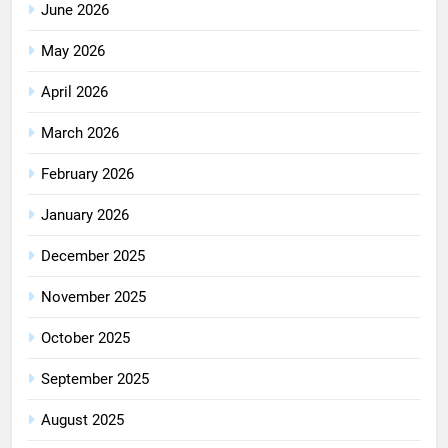
June 2026
May 2026
April 2026
March 2026
February 2026
January 2026
December 2025
November 2025
October 2025
September 2025
August 2025