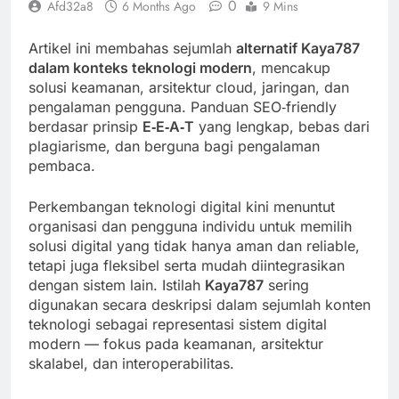
0
Afd32a8
6 Months Ago
9 Mins
Artikel ini membahas sejumlah
alternatif Kaya787
dalam konteks teknologi modern
, mencakup
solusi keamanan, arsitektur cloud, jaringan, dan
pengalaman pengguna. Panduan SEO‑friendly
berdasar prinsip
E‑E‑A‑T
yang lengkap, bebas dari
plagiarisme, dan berguna bagi pengalaman
pembaca.
Perkembangan teknologi digital kini menuntut
organisasi dan pengguna individu untuk memilih
solusi digital yang tidak hanya aman dan reliable,
tetapi juga fleksibel serta mudah diintegrasikan
dengan sistem lain. Istilah
Kaya787
sering
digunakan secara deskripsi dalam sejumlah konten
teknologi sebagai representasi sistem digital
modern — fokus pada keamanan, arsitektur
skalabel, dan interoperabilitas.