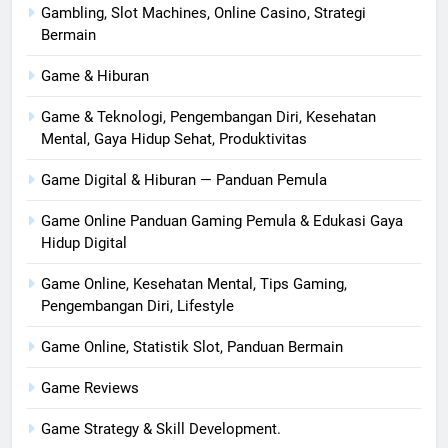
Gambling, Slot Machines, Online Casino, Strategi
Bermain
Game & Hiburan
Game & Teknologi, Pengembangan Diri, Kesehatan
Mental, Gaya Hidup Sehat, Produktivitas
Game Digital & Hiburan — Panduan Pemula
Game Online Panduan Gaming Pemula & Edukasi Gaya
Hidup Digital
Game Online, Kesehatan Mental, Tips Gaming,
Pengembangan Diri, Lifestyle
Game Online, Statistik Slot, Panduan Bermain
Game Reviews
Game Strategy & Skill Development.