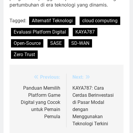
pertumbuhan di era teknologi yang dinamis.
Tagged:
Alternatif Teknologi
cloud computing
Evaluasi Platform Digital
KAYA787
Open‑Source
SASE
SD‑WAN
Zero Trust
Previous:
Next:
Post
navigation
Panduan Memilih
KAYA787: Cara
Platform Game
Cerdas Berinvestasi
Digital yang Cocok
di Pasar Modal
untuk Pemain
dengan
Pemula
Menggunakan
Teknologi Terkini