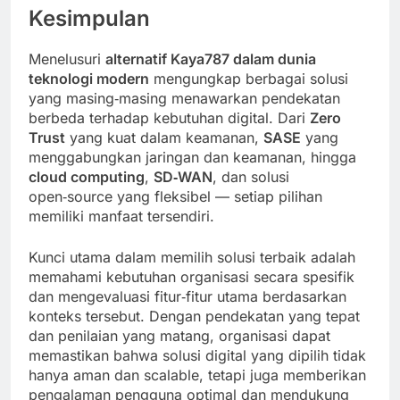
Kesimpulan
Menelusuri
alternatif Kaya787 dalam dunia
teknologi modern
mengungkap berbagai solusi
yang masing‑masing menawarkan pendekatan
berbeda terhadap kebutuhan digital. Dari
Zero
Trust
yang kuat dalam keamanan,
SASE
yang
menggabungkan jaringan dan keamanan, hingga
cloud computing
,
SD‑WAN
, dan solusi
open‑source yang fleksibel — setiap pilihan
memiliki manfaat tersendiri.
Kunci utama dalam memilih solusi terbaik adalah
memahami kebutuhan organisasi secara spesifik
dan mengevaluasi fitur‑fitur utama berdasarkan
konteks tersebut. Dengan pendekatan yang tepat
dan penilaian yang matang, organisasi dapat
memastikan bahwa solusi digital yang dipilih tidak
hanya aman dan scalable, tetapi juga memberikan
pengalaman pengguna optimal dan mendukung