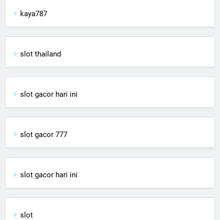
kaya787
slot thailand
slot gacor hari ini
slot gacor 777
slot gacor hari ini
slot