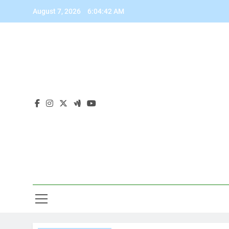
Skip
August 7, 2026
6:04:43 AM
to
content
Pat
Temukan B