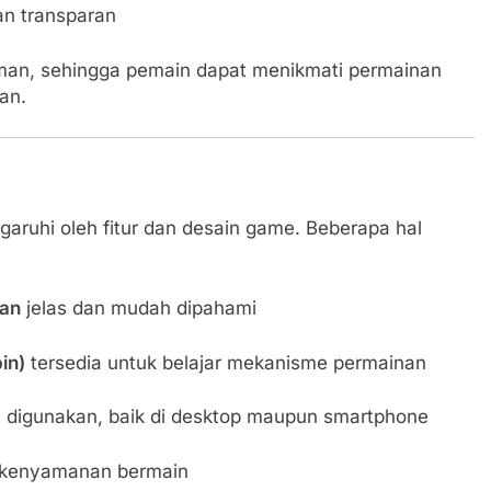
an transparan
aman, sehingga pemain dapat menikmati permainan
an.
garuhi oleh fitur dan desain game. Beberapa hal
gan
jelas dan mudah dipahami
in)
tersedia untuk belajar mekanisme permainan
digunakan, baik di desktop maupun smartphone
kenyamanan bermain