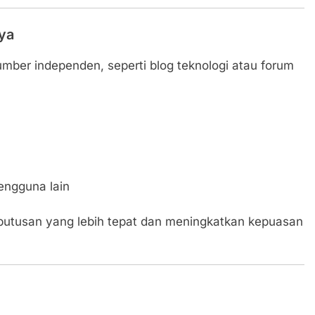
aya
ber independen, seperti blog teknologi atau forum
ngguna lain
utusan yang lebih tepat dan meningkatkan kepuasan