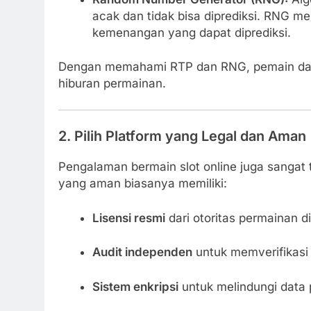
acak dan tidak bisa diprediksi. RNG me
kemenangan yang dapat diprediksi.
Dengan memahami RTP dan RNG, pemain dapa
hiburan permainan.
2. Pilih Platform yang Legal dan Aman
Pengalaman bermain slot online juga sangat 
yang aman biasanya memiliki:
Lisensi resmi
dari otoritas permainan di
Audit independen
untuk memverifikasi
Sistem enkripsi
untuk melindungi data 