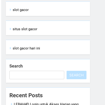
slot gacor
situs slot gacor
slot gacor hari ini
Search
SEARCH
Recent Posts
LEBAH4D Login untuk Akses Harian yang