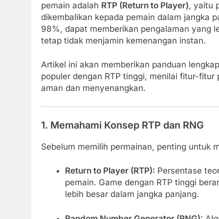
pemain adalah
RTP (Return to Player)
, yaitu
dikembalikan kepada pemain dalam jangka pa
98%, dapat memberikan pengalaman yang leb
tetap tidak menjamin kemenangan instan.
Artikel ini akan memberikan panduan lengka
populer dengan RTP tinggi, menilai fitur-fi
aman dan menyenangkan.
1. Memahami Konsep RTP dan RNG
Sebelum memilih permainan, penting untuk 
Return to Player (RTP):
Persentase teor
pemain. Game dengan RTP tinggi berart
lebih besar dalam jangka panjang.
Random Number Generator (RNG):
Algo