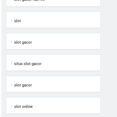
slot
slot gacor
situs slot gacor
slot gacor
slot online