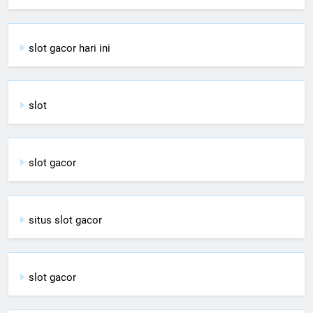
slot gacor hari ini
slot
slot gacor
situs slot gacor
slot gacor