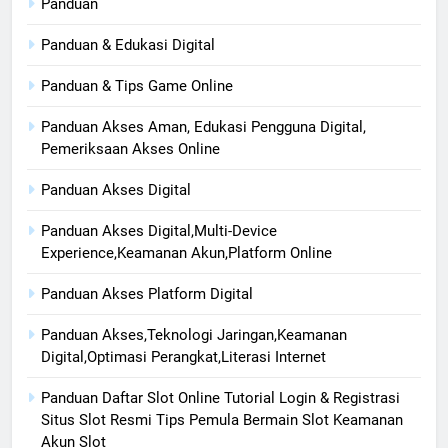
Panduan
Panduan & Edukasi Digital
Panduan & Tips Game Online
Panduan Akses Aman, Edukasi Pengguna Digital,
Pemeriksaan Akses Online
Panduan Akses Digital
Panduan Akses Digital,Multi-Device
Experience,Keamanan Akun,Platform Online
Panduan Akses Platform Digital
Panduan Akses,Teknologi Jaringan,Keamanan
Digital,Optimasi Perangkat,Literasi Internet
Panduan Daftar Slot Online Tutorial Login & Registrasi
Situs Slot Resmi Tips Pemula Bermain Slot Keamanan
Akun Slot