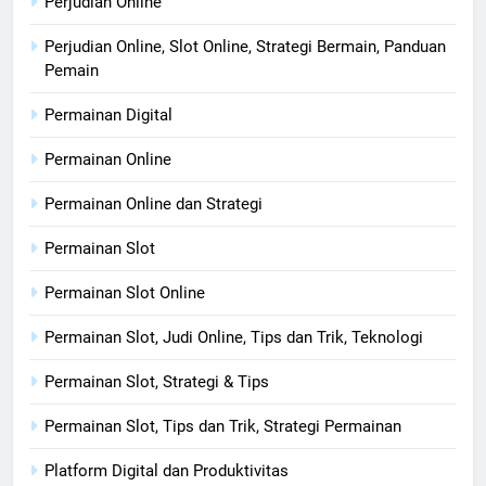
Perjudian Online
Perjudian Online, Slot Online, Strategi Bermain, Panduan
Pemain
Permainan Digital
Permainan Online
Permainan Online dan Strategi
Permainan Slot
Permainan Slot Online
Permainan Slot, Judi Online, Tips dan Trik, Teknologi
Permainan Slot, Strategi & Tips
Permainan Slot, Tips dan Trik, Strategi Permainan
Platform Digital dan Produktivitas