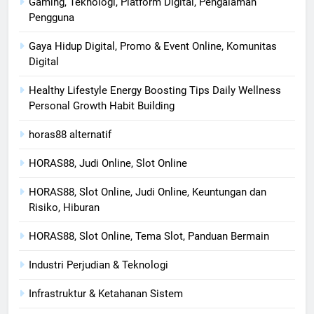
Gaming, Teknologi, Platform Digital, Pengalaman
Pengguna
Gaya Hidup Digital, Promo & Event Online, Komunitas
Digital
Healthy Lifestyle Energy Boosting Tips Daily Wellness
Personal Growth Habit Building
horas88 alternatif
HORAS88, Judi Online, Slot Online
HORAS88, Slot Online, Judi Online, Keuntungan dan
Risiko, Hiburan
HORAS88, Slot Online, Tema Slot, Panduan Bermain
Industri Perjudian & Teknologi
Infrastruktur & Ketahanan Sistem