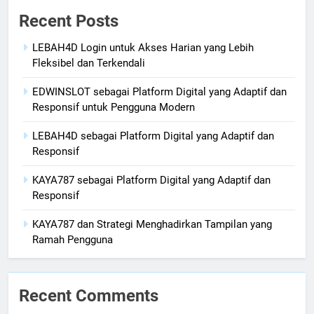
Recent Posts
LEBAH4D Login untuk Akses Harian yang Lebih
Fleksibel dan Terkendali
EDWINSLOT sebagai Platform Digital yang Adaptif dan
Responsif untuk Pengguna Modern
LEBAH4D sebagai Platform Digital yang Adaptif dan
Responsif
KAYA787 sebagai Platform Digital yang Adaptif dan
Responsif
KAYA787 dan Strategi Menghadirkan Tampilan yang
Ramah Pengguna
Recent Comments