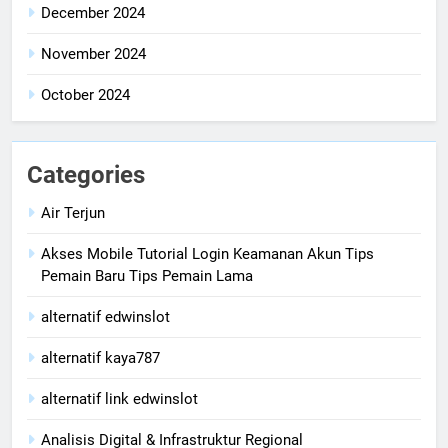
December 2024
November 2024
October 2024
Categories
Air Terjun
Akses Mobile Tutorial Login Keamanan Akun Tips
Pemain Baru Tips Pemain Lama
alternatif edwinslot
alternatif kaya787
alternatif link edwinslot
Analisis Digital & Infrastruktur Regional