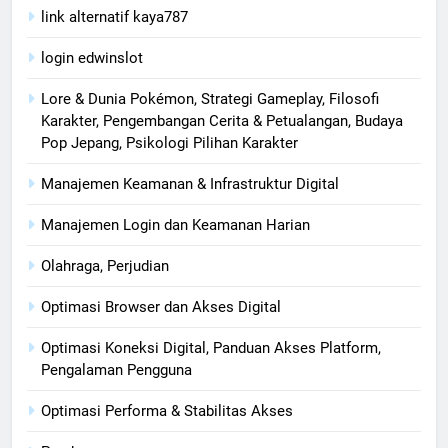
link alternatif kaya787
login edwinslot
Lore & Dunia Pokémon, Strategi Gameplay, Filosofi
Karakter, Pengembangan Cerita & Petualangan, Budaya
Pop Jepang, Psikologi Pilihan Karakter
Manajemen Keamanan & Infrastruktur Digital
Manajemen Login dan Keamanan Harian
Olahraga, Perjudian
Optimasi Browser dan Akses Digital
Optimasi Koneksi Digital, Panduan Akses Platform,
Pengalaman Pengguna
Optimasi Performa & Stabilitas Akses