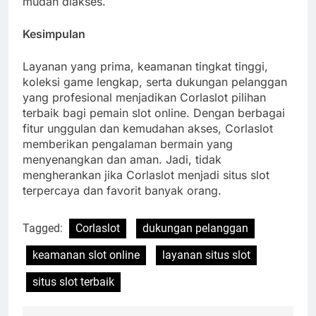
mudah diakses.
Kesimpulan
Layanan yang prima, keamanan tingkat tinggi,
koleksi game lengkap, serta dukungan pelanggan
yang profesional menjadikan Corlaslot pilihan
terbaik bagi pemain slot online. Dengan berbagai
fitur unggulan dan kemudahan akses, Corlaslot
memberikan pengalaman bermain yang
menyenangkan dan aman. Jadi, tidak
mengherankan jika Corlaslot menjadi situs slot
terpercaya dan favorit banyak orang.
Tagged:
Corlaslot
dukungan pelanggan
keamanan slot online
layanan situs slot
situs slot terbaik