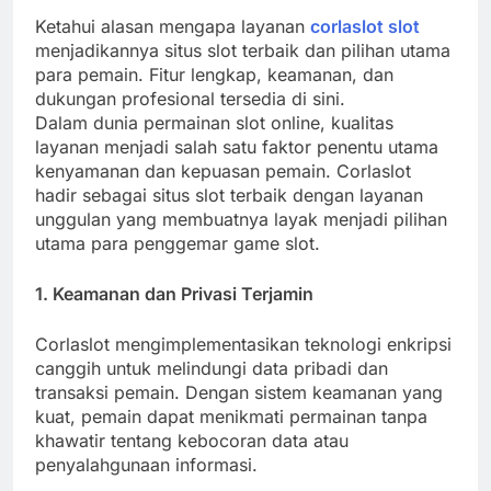
Ketahui alasan mengapa layanan
corlaslot slot
menjadikannya situs slot terbaik dan pilihan utama
para pemain. Fitur lengkap, keamanan, dan
dukungan profesional tersedia di sini.
Dalam dunia permainan slot online, kualitas
layanan menjadi salah satu faktor penentu utama
kenyamanan dan kepuasan pemain. Corlaslot
hadir sebagai situs slot terbaik dengan layanan
unggulan yang membuatnya layak menjadi pilihan
utama para penggemar game slot.
1. Keamanan dan Privasi Terjamin
Corlaslot mengimplementasikan teknologi enkripsi
canggih untuk melindungi data pribadi dan
transaksi pemain. Dengan sistem keamanan yang
kuat, pemain dapat menikmati permainan tanpa
khawatir tentang kebocoran data atau
penyalahgunaan informasi.