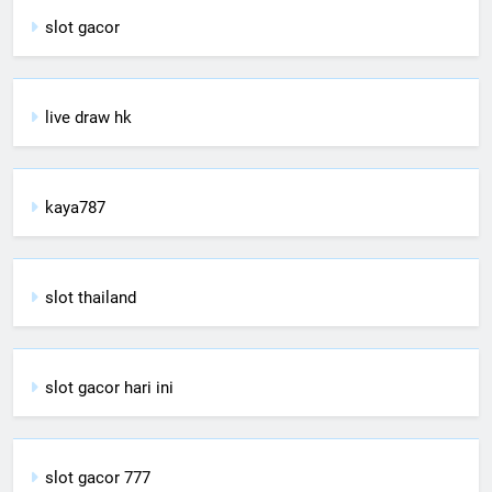
slot gacor
live draw hk
kaya787
slot thailand
slot gacor hari ini
slot gacor 777