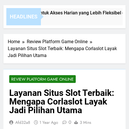
BAH4D Login untuk Akses Harian yang Lebih Fleksibel dan Te
HEADLINES
Weeks Ago
Home
Review Platform Game Online
Layanan Situs Slot Terbaik: Mengapa Corlaslot Layak
Jadi Pilihan Utama
REVIEW PLATFORM GAME ONLINE
Layanan Situs Slot Terbaik:
Mengapa Corlaslot Layak
Jadi Pilihan Utama
0
Afd32a8
1 Year Ago
3 Mins