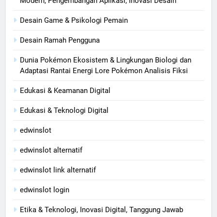
Modern, Pengembangan Aplikasi, Inovasi Desain
Desain Game & Psikologi Pemain
Desain Ramah Pengguna
Dunia Pokémon Ekosistem & Lingkungan Biologi dan
Adaptasi Rantai Energi Lore Pokémon Analisis Fiksi
Edukasi & Keamanan Digital
Edukasi & Teknologi Digital
edwinslot
edwinslot alternatif
edwinslot link alternatif
edwinslot login
Etika & Teknologi, Inovasi Digital, Tanggung Jawab