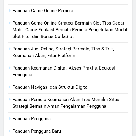
Panduan Game Online Pemula
Panduan Game Online Strategi Bermain Slot Tips Cepat
Mahir Game Edukasi Pemain Pemula Pengelolaan Modal
Slot Fitur dan Bonus CorlaSlot
Panduan Judi Online, Strategi Bermain, Tips & Trik,
Keamanan Akun, Fitur Platform
Panduan Keamanan Digital, Akses Praktis, Edukasi
Pengguna
Panduan Navigasi dan Struktur Digital
Panduan Pemula Keamanan Akun Tips Memilih Situs
Strategi Bermain Aman Pengalaman Pengguna
Panduan Pengguna
Panduan Pengguna Baru