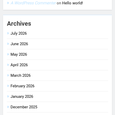
A WordPress Commenter
on
Hello world!
Archives
July 2026
June 2026
May 2026
April 2026
March 2026
February 2026
January 2026
December 2025