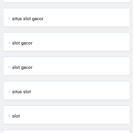
situs slot gacor
slot gacor
slot gacor
situs slot
slot