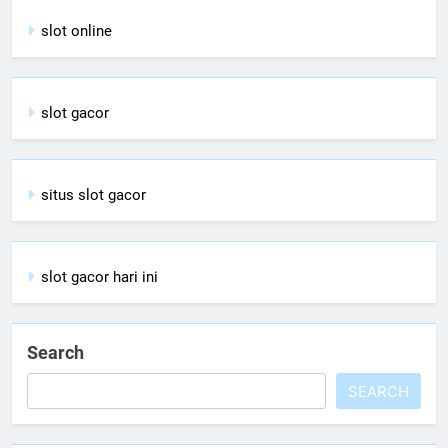
slot online
slot gacor
situs slot gacor
slot gacor hari ini
Search
SEARCH