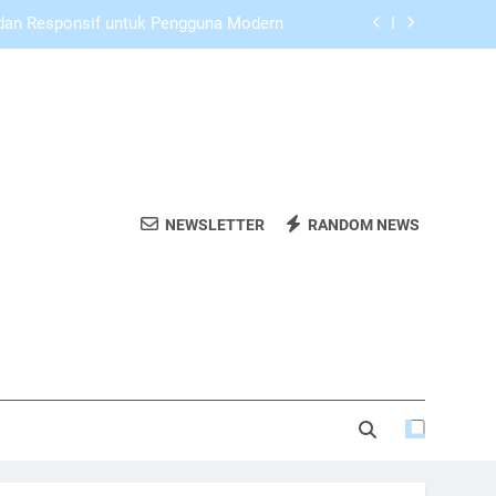
 dan Responsif untuk Pengguna Modern
rm Digital yang Adaptif dan Responsif
rm Digital yang Adaptif dan Responsif
n yang Lebih Fleksibel dan Terkendali
 dan Responsif untuk Pengguna Modern
NEWSLETTER
RANDOM NEWS
rm Digital yang Adaptif dan Responsif
rm Digital yang Adaptif dan Responsif
 Untuk Melengkapi Dekorasi Rumah Anda.