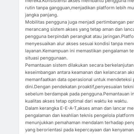
mereka.Konsistensi akses membantu pengguna menj
rutin tanpa gangguan,menjadikan platform lebih m
jangka panjang.
Mobilitas pengguna juga menjadi pertimbangan pen
merancang sistem akses yang tetap aman dan lanc
pengguna berpindah perangkat atau jaringan.Plat
menyesuaikan alur akses sesuai kondisi tanpa men
layanan.Kemampuan ini memastikan pengalaman teta
situasi penggunaan.
Pemantauan sistem dilakukan secara berkelanjuta
keseimbangan antara keamanan dan kelancaran aks
memanfaatkan data operasional untuk mendeteksi p
dini.Dengan pendekatan proaktif,penyesuaian tekni
sebelum berdampak pada pengguna.Pemantauan i
kualitas akses tetap optimal dari waktu ke waktu.
Dalam kerangka E-E-A-T,akses aman dan lancar m
pengalaman dan keahlian teknis pengelola platform
menunjukkan pemahaman mendalam terhadap pengel
yang berorientasi pada kepercayaan dan kenyama