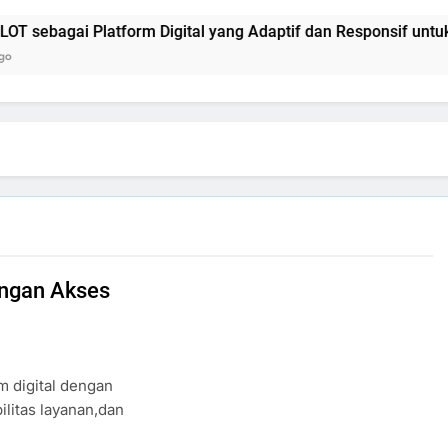
Platform Digital yang Adaptif dan Responsif untuk Pengguna
engan Akses
m digital dengan
ilitas layanan,dan