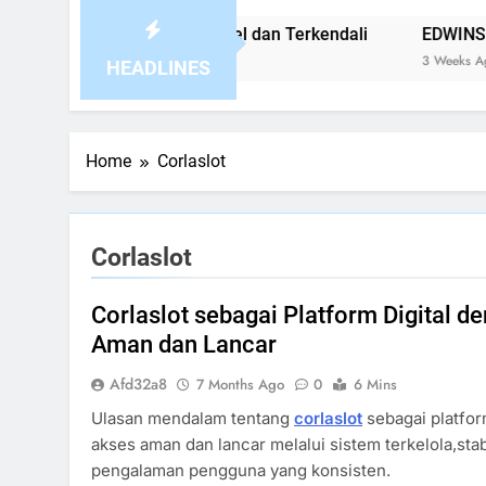
ng Lebih Fleksibel dan Terkendali
EDWINSLOT sebagai 
3 Weeks Ago
HEADLINES
Home
Corlaslot
Corlaslot
Corlaslot sebagai Platform Digital d
Aman dan Lancar
Afd32a8
7 Months Ago
0
6 Mins
Ulasan mendalam tentang
corlaslot
sebagai platfor
akses aman dan lancar melalui sistem terkelola,stab
pengalaman pengguna yang konsisten.