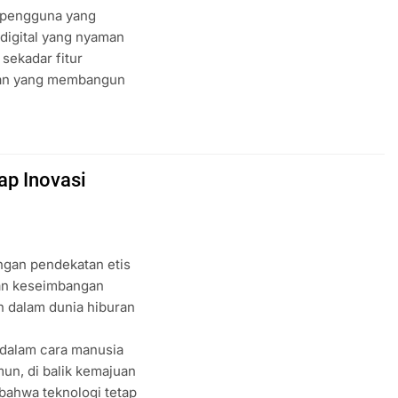
 pengguna yang
digital yang nyaman
sekadar fitur
anan yang membangun
ap Inovasi
ngan pendekatan etis
dan keseimbangan
an dalam dunia hiburan
 dalam cara manusia
mun, di balik kemajuan
bahwa teknologi tetap