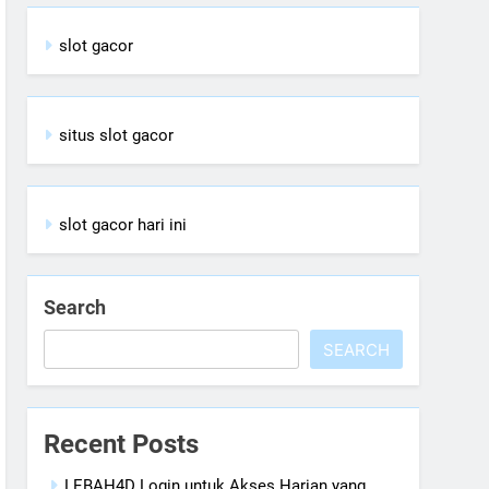
slot gacor
situs slot gacor
slot gacor hari ini
Search
SEARCH
Recent Posts
LEBAH4D Login untuk Akses Harian yang