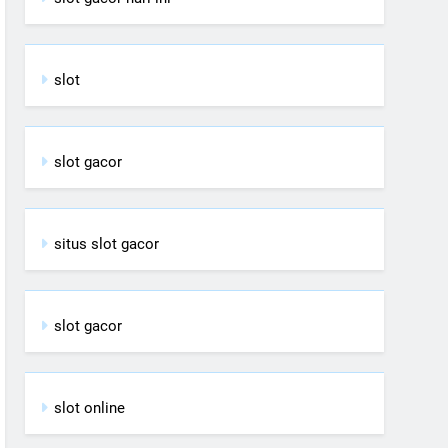
slot
slot gacor
situs slot gacor
slot gacor
slot online