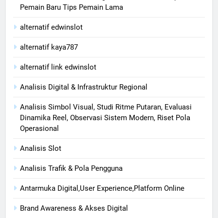
Pemain Baru Tips Pemain Lama
alternatif edwinslot
alternatif kaya787
alternatif link edwinslot
Analisis Digital & Infrastruktur Regional
Analisis Simbol Visual, Studi Ritme Putaran, Evaluasi
Dinamika Reel, Observasi Sistem Modern, Riset Pola
Operasional
Analisis Slot
Analisis Trafik & Pola Pengguna
Antarmuka Digital,User Experience,Platform Online
Brand Awareness & Akses Digital