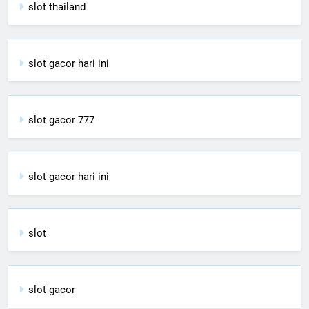
slot thailand
slot gacor hari ini
slot gacor 777
slot gacor hari ini
slot
slot gacor