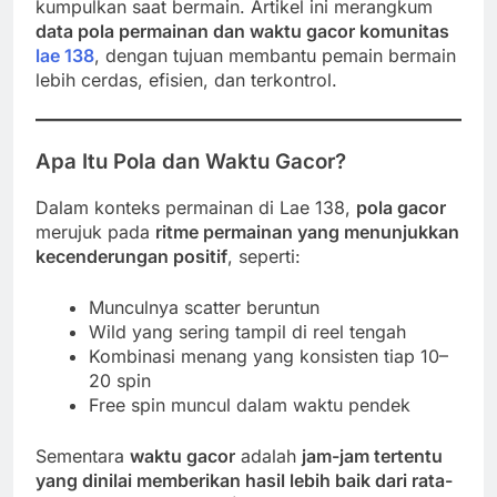
kumpulkan saat bermain. Artikel ini merangkum
data pola permainan dan waktu gacor komunitas
lae 138
, dengan tujuan membantu pemain bermain
lebih cerdas, efisien, dan terkontrol.
Apa Itu Pola dan Waktu Gacor?
Dalam konteks permainan di Lae 138,
pola gacor
merujuk pada
ritme permainan yang menunjukkan
kecenderungan positif
, seperti:
Munculnya scatter beruntun
Wild yang sering tampil di reel tengah
Kombinasi menang yang konsisten tiap 10–
20 spin
Free spin muncul dalam waktu pendek
Sementara
waktu gacor
adalah
jam-jam tertentu
yang dinilai memberikan hasil lebih baik dari rata-