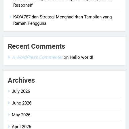
Responsif
KAYA787 dan Strategi Menghadirkan Tampilan yang
Ramah Pengguna
Recent Comments
A WordPress Commenter
on
Hello world!
Archives
July 2026
June 2026
May 2026
April 2026