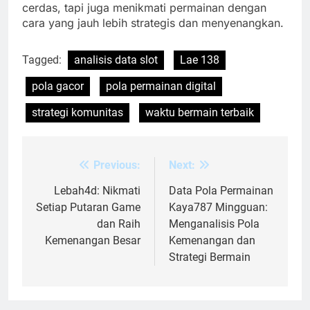
cerdas, tapi juga menikmati permainan dengan
cara yang jauh lebih strategis dan menyenangkan.
Tagged:
analisis data slot
Lae 138
pola gacor
pola permainan digital
strategi komunitas
waktu bermain terbaik
Previous:
Next:
Post
navigation
Lebah4d: Nikmati
Data Pola Permainan
Setiap Putaran Game
Kaya787 Mingguan:
dan Raih
Menganalisis Pola
Kemenangan Besar
Kemenangan dan
Strategi Bermain