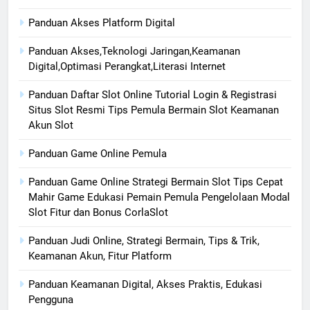
Panduan Akses Platform Digital
Panduan Akses,Teknologi Jaringan,Keamanan
Digital,Optimasi Perangkat,Literasi Internet
Panduan Daftar Slot Online Tutorial Login & Registrasi
Situs Slot Resmi Tips Pemula Bermain Slot Keamanan
Akun Slot
Panduan Game Online Pemula
Panduan Game Online Strategi Bermain Slot Tips Cepat
Mahir Game Edukasi Pemain Pemula Pengelolaan Modal
Slot Fitur dan Bonus CorlaSlot
Panduan Judi Online, Strategi Bermain, Tips & Trik,
Keamanan Akun, Fitur Platform
Panduan Keamanan Digital, Akses Praktis, Edukasi
Pengguna