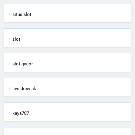
situs slot
slot
slot gacor
live draw hk
kaya787