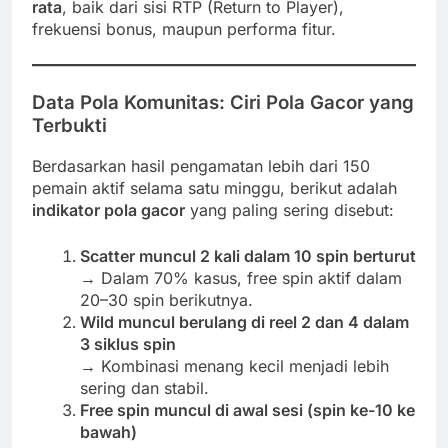
rata
, baik dari sisi RTP (Return to Player),
frekuensi bonus, maupun performa fitur.
Data Pola Komunitas: Ciri Pola Gacor yang
Terbukti
Berdasarkan hasil pengamatan lebih dari 150
pemain aktif selama satu minggu, berikut adalah
indikator pola gacor
yang paling sering disebut:
Scatter muncul 2 kali dalam 10 spin berturut
→ Dalam 70% kasus, free spin aktif dalam
20–30 spin berikutnya.
Wild muncul berulang di reel 2 dan 4 dalam
3 siklus spin
→ Kombinasi menang kecil menjadi lebih
sering dan stabil.
Free spin muncul di awal sesi (spin ke-10 ke
bawah)