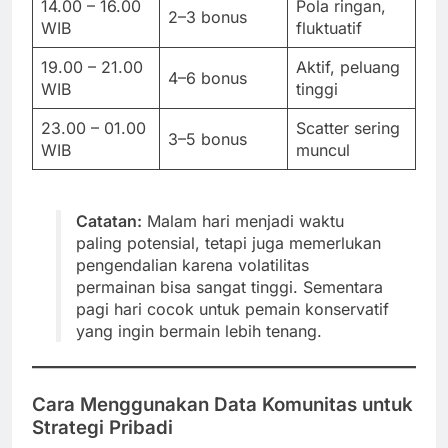
14.00 – 16.00
Pola ringan,
2–3 bonus
WIB
fluktuatif
19.00 – 21.00
Aktif, peluang
4–6 bonus
WIB
tinggi
23.00 – 01.00
Scatter sering
3–5 bonus
WIB
muncul
Catatan:
Malam hari menjadi waktu
paling potensial, tetapi juga memerlukan
pengendalian karena volatilitas
permainan bisa sangat tinggi. Sementara
pagi hari cocok untuk pemain konservatif
yang ingin bermain lebih tenang.
Cara Menggunakan Data Komunitas untuk
Strategi Pribadi