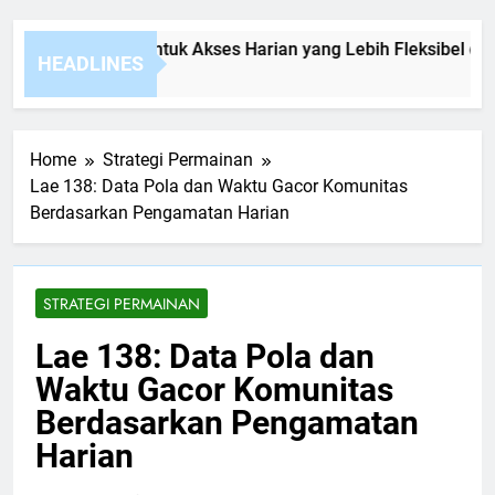
BAH4D Login untuk Akses Harian yang Lebih Fleksibel dan Te
HEADLINES
Weeks Ago
Home
Strategi Permainan
Lae 138: Data Pola dan Waktu Gacor Komunitas
Berdasarkan Pengamatan Harian
STRATEGI PERMAINAN
Lae 138: Data Pola dan
Waktu Gacor Komunitas
Berdasarkan Pengamatan
Harian