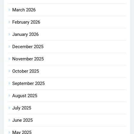
March 2026
February 2026
January 2026
December 2025
November 2025
October 2025
September 2025
August 2025
July 2025
June 2025
May 2025