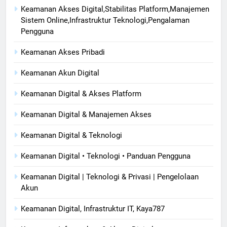
Keamanan Akses Digital,Stabilitas Platform,Manajemen
Sistem Online,Infrastruktur Teknologi,Pengalaman
Pengguna
Keamanan Akses Pribadi
Keamanan Akun Digital
Keamanan Digital & Akses Platform
Keamanan Digital & Manajemen Akses
Keamanan Digital & Teknologi
Keamanan Digital • Teknologi • Panduan Pengguna
Keamanan Digital | Teknologi & Privasi | Pengelolaan
Akun
Keamanan Digital, Infrastruktur IT, Kaya787