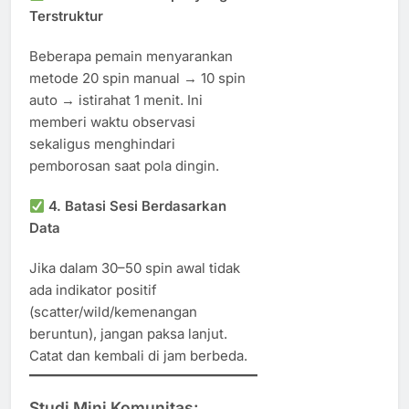
Terstruktur
Beberapa pemain menyarankan
metode 20 spin manual → 10 spin
auto → istirahat 1 menit. Ini
memberi waktu observasi
sekaligus menghindari
pemborosan saat pola dingin.
4.
Batasi Sesi Berdasarkan
Data
Jika dalam 30–50 spin awal tidak
ada indikator positif
(scatter/wild/kemenangan
beruntun), jangan paksa lanjut.
Catat dan kembali di jam berbeda.
Studi Mini Komunitas: