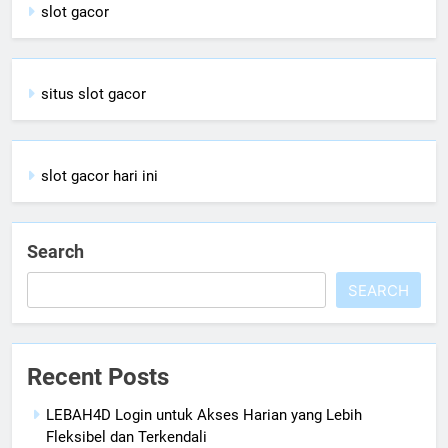
slot gacor
situs slot gacor
slot gacor hari ini
Search
SEARCH
Recent Posts
LEBAH4D Login untuk Akses Harian yang Lebih
Fleksibel dan Terkendali