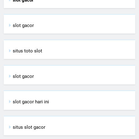
slot gacor
situs toto slot
slot gacor
slot gacor hari ini
situs slot gacor