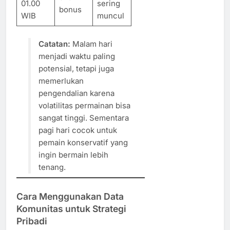
01.00
sering
bonus
WIB
muncul
Catatan:
Malam hari
menjadi waktu paling
potensial, tetapi juga
memerlukan
pengendalian karena
volatilitas permainan bisa
sangat tinggi. Sementara
pagi hari cocok untuk
pemain konservatif yang
ingin bermain lebih
tenang.
Cara Menggunakan Data
Komunitas untuk Strategi
Pribadi