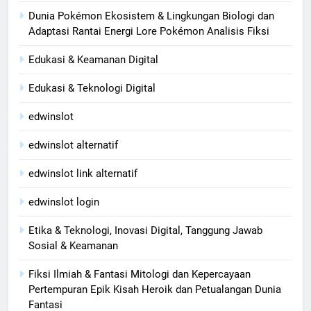
Dunia Pokémon Ekosistem & Lingkungan Biologi dan
Adaptasi Rantai Energi Lore Pokémon Analisis Fiksi
Edukasi & Keamanan Digital
Edukasi & Teknologi Digital
edwinslot
edwinslot alternatif
edwinslot link alternatif
edwinslot login
Etika & Teknologi, Inovasi Digital, Tanggung Jawab
Sosial & Keamanan
Fiksi Ilmiah & Fantasi Mitologi dan Kepercayaan
Pertempuran Epik Kisah Heroik dan Petualangan Dunia
Fantasi