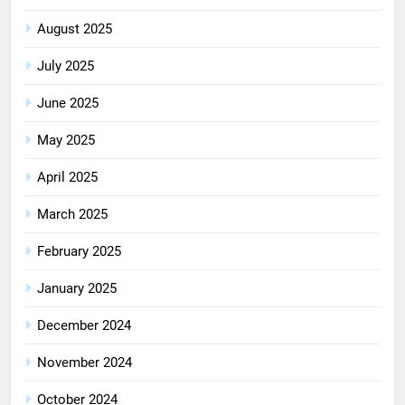
August 2025
July 2025
June 2025
May 2025
April 2025
March 2025
February 2025
January 2025
December 2024
November 2024
October 2024