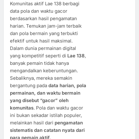
Komunitas aktif Lae 138 berbagi
data pola dan waktu gacor
berdasarkan hasil pengamatan
harian. Temukan jam-jam terbaik
dan pola bermain yang terbukti
efektif untuk hasil maksimal.
Dalam dunia permainan digital
yang kompetitif seperti di
Lae 138
,
banyak pemain tidak hanya
mengandalkan keberuntungan.
Sebaliknya, mereka semakin
bergantung pada
data harian, pola
permainan, dan waktu bermain
yang disebut “gacor” oleh
komunitas
. Pola dan waktu gacor
ini bukan sekadar istilah populer,
melainkan hasil dari
pengamatan
sistematis dan catatan nyata dari
para pemain aktif
.