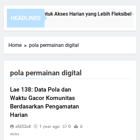
BAH4D Login untuk Akses Harian yang Lebih Fleksibel dan Te
HEADLINES
Weeks Ago
Home
pola permainan digital
pola permainan digital
Lae 138: Data Pola dan
Waktu Gacor Komunitas
Berdasarkan Pengamatan
Harian
afd32a8
1 year ago
0
6
mins