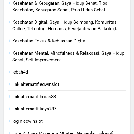
Kesehatan & Kebugaran, Gaya Hidup Sehat, Tips
Kesehatan, Kebugaran Sehat, Pola Hidup Sehat
Kesehatan Digital, Gaya Hidup Seimbang, Komunitas
Online, Teknologi Humanis, Kesejahteraan Psikologis
Kesehatan Fokus & Kebiasaan Digital
Kesehatan Mental, Mindfulness & Relaksasi, Gaya Hidup
Sehat, Self Improvement
lebah4d
link alternatif edwinslot
link alternatif horas88
link alternatif kaya787
login edwinslot
Lore & Dunia Pokémon, Strategi Gameplay, Filosofi