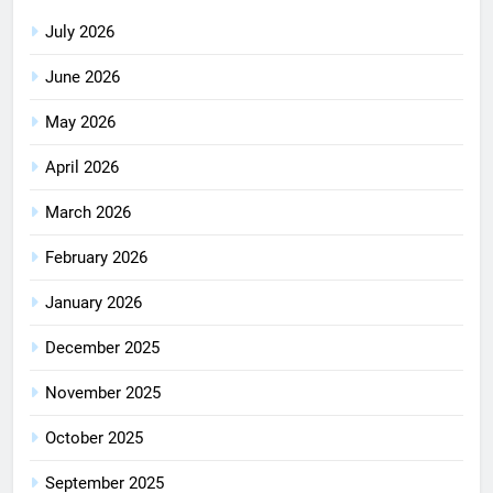
July 2026
June 2026
May 2026
April 2026
March 2026
February 2026
January 2026
December 2025
November 2025
October 2025
September 2025