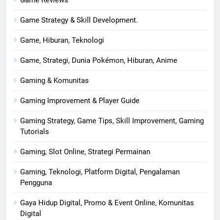
Game Strategy & Skill Development.
Game, Hiburan, Teknologi
Game, Strategi, Dunia Pokémon, Hiburan, Anime
Gaming & Komunitas
Gaming Improvement & Player Guide
Gaming Strategy, Game Tips, Skill Improvement, Gaming
Tutorials
Gaming, Slot Online, Strategi Permainan
Gaming, Teknologi, Platform Digital, Pengalaman
Pengguna
Gaya Hidup Digital, Promo & Event Online, Komunitas
Digital