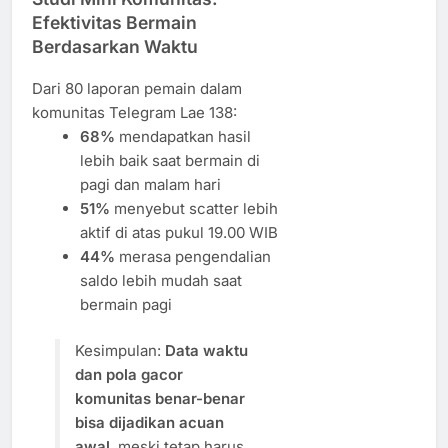
Efektivitas Bermain
Berdasarkan Waktu
Dari 80 laporan pemain dalam
komunitas Telegram Lae 138:
68%
mendapatkan hasil
lebih baik saat bermain di
pagi dan malam hari
51%
menyebut scatter lebih
aktif di atas pukul 19.00 WIB
44%
merasa pengendalian
saldo lebih mudah saat
bermain pagi
Kesimpulan:
Data waktu
dan pola gacor
komunitas benar-benar
bisa dijadikan acuan
awal
, meski tetap harus