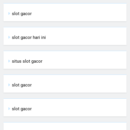
slot gacor
slot gacor hari ini
situs slot gacor
slot gacor
slot gacor