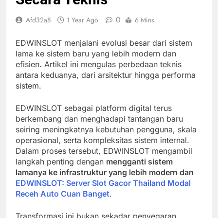
0
Afd32a8
1 Year Ago
6 Mins
EDWINSLOT menjalani evolusi besar dari sistem
lama ke sistem baru yang lebih modern dan
efisien. Artikel ini mengulas perbedaan teknis
antara keduanya, dari arsitektur hingga performa
sistem.
EDWINSLOT sebagai platform digital terus
berkembang dan menghadapi tantangan baru
seiring meningkatnya kebutuhan pengguna, skala
operasional, serta kompleksitas sistem internal.
Dalam proses tersebut, EDWINSLOT mengambil
langkah penting dengan
mengganti sistem
lamanya ke infrastruktur yang lebih modern dan
EDWINSLOT: Server Slot Gacor Thailand Modal
Receh Auto Cuan Banget
.
Transformasi ini bukan sekadar penyegaran