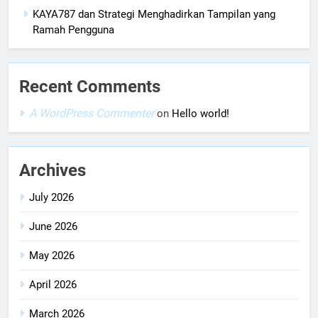
KAYA787 dan Strategi Menghadirkan Tampilan yang
Ramah Pengguna
Recent Comments
A WordPress Commenter
on
Hello world!
Archives
July 2026
June 2026
May 2026
April 2026
March 2026