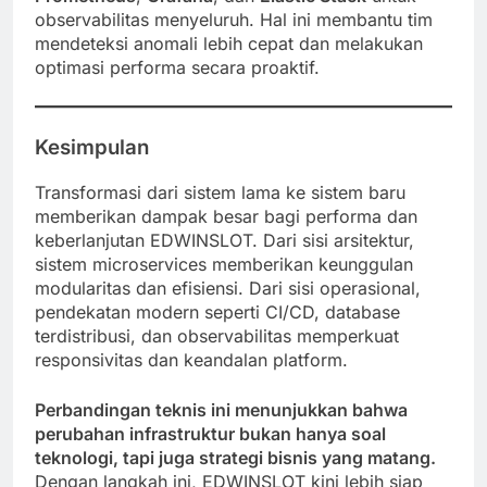
observabilitas menyeluruh. Hal ini membantu tim
mendeteksi anomali lebih cepat dan melakukan
optimasi performa secara proaktif.
Kesimpulan
Transformasi dari sistem lama ke sistem baru
memberikan dampak besar bagi performa dan
keberlanjutan EDWINSLOT. Dari sisi arsitektur,
sistem microservices memberikan keunggulan
modularitas dan efisiensi. Dari sisi operasional,
pendekatan modern seperti CI/CD, database
terdistribusi, dan observabilitas memperkuat
responsivitas dan keandalan platform.
Perbandingan teknis ini menunjukkan bahwa
perubahan infrastruktur bukan hanya soal
teknologi, tapi juga strategi bisnis yang matang.
Dengan langkah ini, EDWINSLOT kini lebih siap