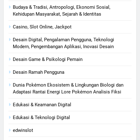
Budaya & Tradisi, Antropologi, Ekonomi Sosial,
Kehidupan Masyarakat, Sejarah & Identitas
Casino, Slot Online, Jackpot
Desain Digital, Pengalaman Pengguna, Teknologi
Modern, Pengembangan Aplikasi, Inovasi Desain
Desain Game & Psikologi Pemain
Desain Ramah Pengguna
Dunia Pokémon Ekosistem & Lingkungan Biologi dan
Adaptasi Rantai Energi Lore Pokémon Analisis Fiksi
Edukasi & Keamanan Digital
Edukasi & Teknologi Digital
edwinslot