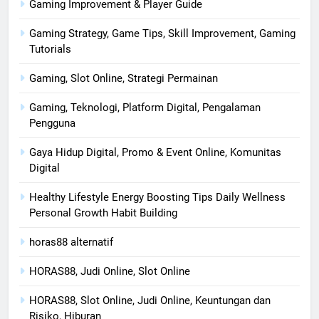
Gaming Improvement & Player Guide
Gaming Strategy, Game Tips, Skill Improvement, Gaming
Tutorials
Gaming, Slot Online, Strategi Permainan
Gaming, Teknologi, Platform Digital, Pengalaman
Pengguna
Gaya Hidup Digital, Promo & Event Online, Komunitas
Digital
Healthy Lifestyle Energy Boosting Tips Daily Wellness
Personal Growth Habit Building
horas88 alternatif
HORAS88, Judi Online, Slot Online
HORAS88, Slot Online, Judi Online, Keuntungan dan
Risiko, Hiburan