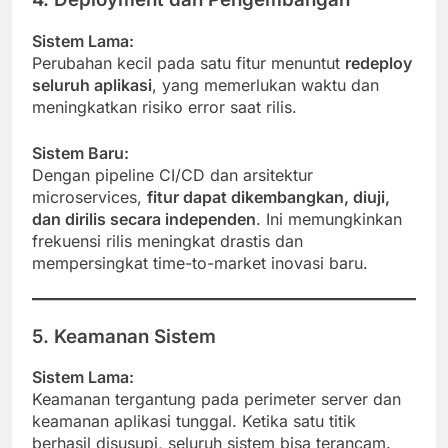
Sistem Lama:
Perubahan kecil pada satu fitur menuntut
redeploy
seluruh aplikasi
, yang memerlukan waktu dan
meningkatkan risiko error saat rilis.
Sistem Baru:
Dengan pipeline CI/CD dan arsitektur
microservices,
fitur dapat dikembangkan, diuji,
dan dirilis secara independen
. Ini memungkinkan
frekuensi rilis meningkat drastis dan
mempersingkat time-to-market inovasi baru.
5.
Keamanan Sistem
Sistem Lama:
Keamanan tergantung pada perimeter server dan
keamanan aplikasi tunggal. Ketika satu titik
berhasil disusupi, seluruh sistem bisa terancam.