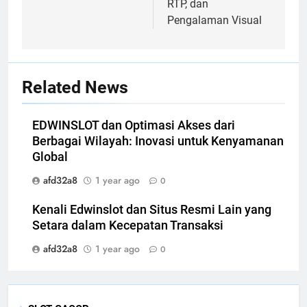
RTP, dan
Pengalaman Visual
Related News
EDWINSLOT dan Optimasi Akses dari
Berbagai Wilayah: Inovasi untuk Kenyamanan
Global
afd32a8
1 year ago
0
Kenali Edwinslot dan Situs Resmi Lain yang
Setara dalam Kecepatan Transaksi
afd32a8
1 year ago
0