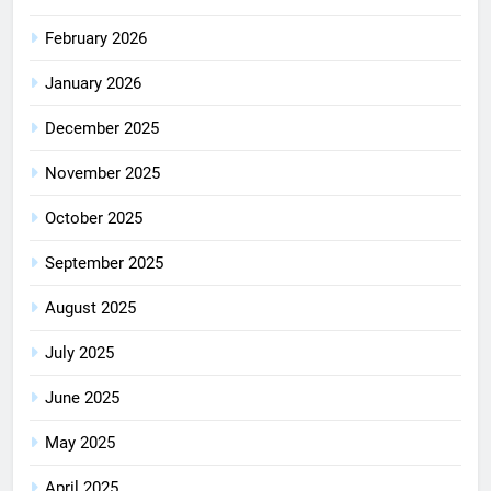
February 2026
January 2026
December 2025
November 2025
October 2025
September 2025
August 2025
July 2025
June 2025
May 2025
April 2025