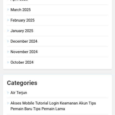
March 2025
February 2025
January 2025
December 2024
November 2024
October 2024
Categories
Air Terjun
Akses Mobile Tutorial Login Keamanan Akun Tips
Pemain Baru Tips Pemain Lama