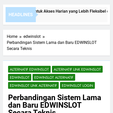
BAH4D Login untuk Akses Harian yang Lebih Fleksibel dan Te
HEADLINES
Weeks Ago
Home
edwinslot
Perbandingan Sistem Lama dan Baru EDWINSLOT
Secara Teknis
ALTERNATIF EDWINSLOT
ALTERNATIF LINK EDWINSLOT
EDWINSLOT
EDWINSLOT ALTERNATIF
EDWINSLOT LINK ALTERNATIF
EDWINSLOT LOGIN
Perbandingan Sistem Lama
dan Baru EDWINSLOT
Secara Teknis