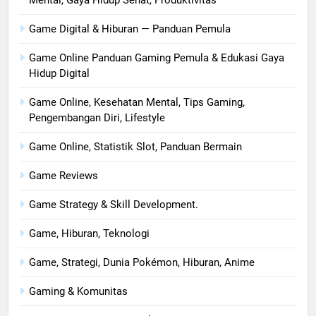
Game Digital & Hiburan — Panduan Pemula
Game Online Panduan Gaming Pemula & Edukasi Gaya
Hidup Digital
Game Online, Kesehatan Mental, Tips Gaming,
Pengembangan Diri, Lifestyle
Game Online, Statistik Slot, Panduan Bermain
Game Reviews
Game Strategy & Skill Development.
Game, Hiburan, Teknologi
Game, Strategi, Dunia Pokémon, Hiburan, Anime
Gaming & Komunitas