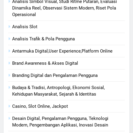
Analisis Simbol Visual, Studi Ritme Putaran, Evaluasi
Dinamika Reel, Observasi Sistem Modern, Riset Pola
Operasional
Analisis Slot
Analisis Trafik & Pola Pengguna
Antarmuka Digital,User Experience,Platform Online
Brand Awareness & Akses Digital
Branding Digital dan Pengalaman Pengguna
Budaya & Tradisi, Antropologi, Ekonomi Sosial,
Kehidupan Masyarakat, Sejarah & Identitas
Casino, Slot Online, Jackpot
Desain Digital, Pengalaman Pengguna, Teknologi
Modern, Pengembangan Aplikasi, Inovasi Desain