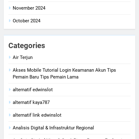
November 2024
October 2024
Categories
Air Terjun
Akses Mobile Tutorial Login Keamanan Akun Tips
Pemain Baru Tips Pemain Lama
alternatif edwinslot
alternatif kaya787
alternatif link edwinslot
Analisis Digital & Infrastruktur Regional