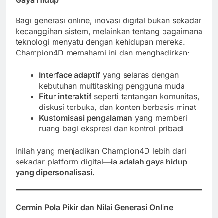
Bagi generasi online, inovasi digital bukan sekadar
kecanggihan sistem, melainkan tentang bagaimana
teknologi menyatu dengan kehidupan mereka.
Champion4D memahami ini dan menghadirkan:
Interface adaptif
yang selaras dengan
kebutuhan multitasking pengguna muda
Fitur interaktif
seperti tantangan komunitas,
diskusi terbuka, dan konten berbasis minat
Kustomisasi pengalaman
yang memberi
ruang bagi ekspresi dan kontrol pribadi
Inilah yang menjadikan Champion4D lebih dari
sekadar platform digital—
ia adalah gaya hidup
yang dipersonalisasi
.
Cermin Pola Pikir dan Nilai Generasi Online