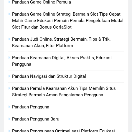
Panduan Game Online Pemula
Panduan Game Online Strategi Bermain Slot Tips Cepat
Mahir Game Edukasi Pemain Pemula Pengelolaan Modal
Slot Fitur dan Bonus CorlaSlot
Panduan Judi Online, Strategi Bermain, Tips & Trik,
Keamanan Akun, Fitur Platform
Panduan Keamanan Digital, Akses Praktis, Edukasi
Pengguna
Panduan Navigasi dan Struktur Digital
Panduan Pemula Keamanan Akun Tips Memilih Situs
Strategi Bermain Aman Pengalaman Pengguna
Panduan Pengguna
Panduan Pengguna Baru
Panduan Penggunaan Optimalisasi Platform Edukasi