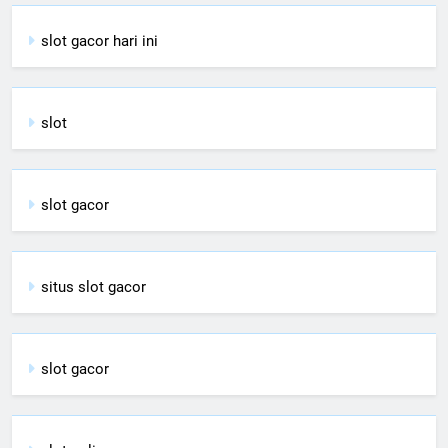
slot gacor hari ini
slot
slot gacor
situs slot gacor
slot gacor