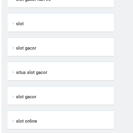
slot
slot gacor
situs slot gacor
slot gacor
slot online