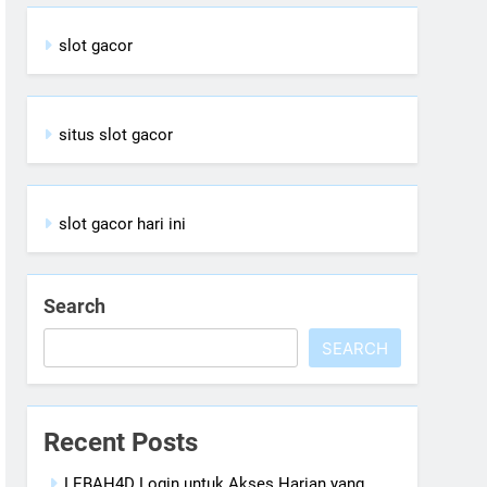
slot gacor
situs slot gacor
slot gacor hari ini
Search
SEARCH
Recent Posts
LEBAH4D Login untuk Akses Harian yang