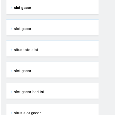
slot gacor
slot gacor
situs toto slot
slot gacor
slot gacor hari ini
situs slot gacor