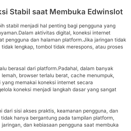
i Stabil saat Membuka Edwinslot
h stabil menjadi hal penting bagi pengguna yang
aman.Dalam aktivitas digital, koneksi internet
at pengguna dan halaman platform.Jika jaringan tidak
n tidak lengkap, tombol tidak merespons, atau proses
lu berasal dari platform.Padahal, dalam banyak
an lemah, browser terlalu berat, cache menumpuk,
si yang memakai koneksi internet secara
lola koneksi menjadi langkah dasar yang sangat
mi dari sisi akses praktis, keamanan pengguna, dan
tidak hanya bergantung pada tampilan platform,
as jaringan, dan kebiasaan pengguna saat membuka