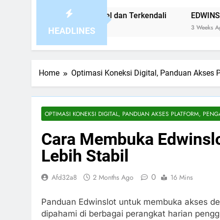
ng Lebih Fleksibel dan Terkendali
EDWINSLOT sebagai P
3 Weeks Ago
HEADLINES
Home
Optimasi Koneksi Digital, Panduan Akses
OPTIMASI KONEKSI DIGITAL, PANDUAN AKSES PLATFORM, PE
Cara Membuka Edwinslo
Lebih Stabil
0
Afd32a8
2 Months Ago
16 Mins
Panduan Edwinslot untuk membuka akses den
dipahami di berbagai perangkat harian peng