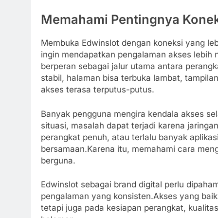
Memahami Pentingnya Koneks
Membuka Edwinslot dengan koneksi yang lebi
ingin mendapatkan pengalaman akses lebih ny
berperan sebagai jalur utama antara perangk
stabil, halaman bisa terbuka lambat, tampila
akses terasa terputus-putus.
Banyak pengguna mengira kendala akses sela
situasi, masalah dapat terjadi karena jaring
perangkat penuh, atau terlalu banyak aplika
bersamaan.Karena itu, memahami cara menge
berguna.
Edwinslot sebagai brand digital perlu dipaha
pengalaman yang konsisten.Akses yang baik 
tetapi juga pada kesiapan perangkat, kualit