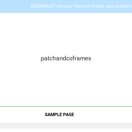
EDWINSLOT sebagai Platform Digital yang Adaptif
LEBAH4D sebagai Platfo
KAYA787 sebagai Platfo
LEBAH4D Login untuk Akses Haria
EDWINSLOT sebagai Platform Digital yang Adaptif
LEBAH4D sebagai Platfo
KAYA787 sebagai Platfo
ch & Co Frames
ingkai Foto Unik Dan Personal Dari Patch & Co Frames. Cocok
SAMPLE PAGE