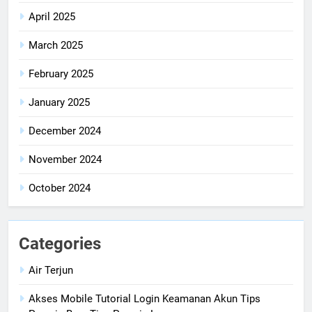
April 2025
March 2025
February 2025
January 2025
December 2024
November 2024
October 2024
Categories
Air Terjun
Akses Mobile Tutorial Login Keamanan Akun Tips