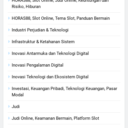
HORAS88, Slot Online, Judi Online, Keuntungan dan
Risiko, Hiburan
HORAS88, Slot Online, Tema Slot, Panduan Bermain
Industri Perjudian & Teknologi
Infrastruktur & Ketahanan Sistem
Inovasi Antarmuka dan Teknologi Digital
Inovasi Pengalaman Digital
Inovasi Teknologi dan Ekosistem Digital
Investasi, Keuangan Pribadi, Teknologi Keuangan, Pasar
Modal
Judi
Judi Online, Keamanan Bermain, Platform Slot