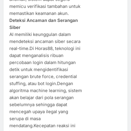
memicu verifikasi tambahan untuk
memastikan keamanan akun.
Deteksi Ancaman dan Serangan
Siber
AI memiliki keunggulan dalam
mendeteksi ancaman siber secara
real-time.Di Horas88, teknologi ini
dapat menganalisis ribuan
percobaan login dalam hitungan
detik untuk mengidentifikasi
serangan brute force, credential
stuffing, atau bot login.Dengan
algoritma machine learning, sistem
akan belajar dari pola serangan
sebelumnya sehingga dapat
mencegah upaya ilegal yang
serupa di masa
mendatang.Kecepatan reaksi ini