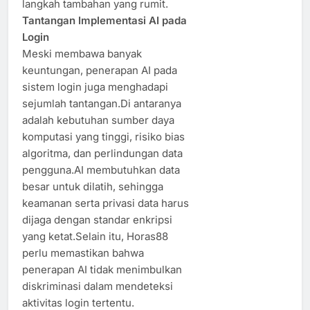
langkah tambahan yang rumit.
Tantangan Implementasi AI pada
Login
Meski membawa banyak
keuntungan, penerapan AI pada
sistem login juga menghadapi
sejumlah tantangan.Di antaranya
adalah kebutuhan sumber daya
komputasi yang tinggi, risiko bias
algoritma, dan perlindungan data
pengguna.AI membutuhkan data
besar untuk dilatih, sehingga
keamanan serta privasi data harus
dijaga dengan standar enkripsi
yang ketat.Selain itu, Horas88
perlu memastikan bahwa
penerapan AI tidak menimbulkan
diskriminasi dalam mendeteksi
aktivitas login tertentu.