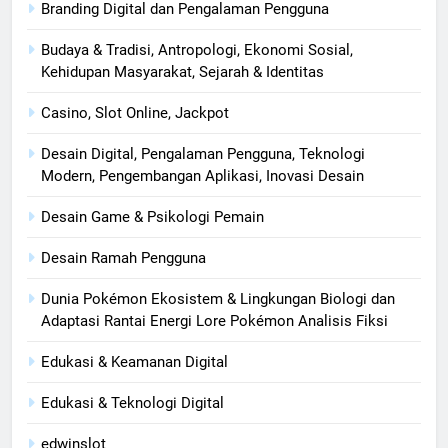
Branding Digital dan Pengalaman Pengguna
Budaya & Tradisi, Antropologi, Ekonomi Sosial,
Kehidupan Masyarakat, Sejarah & Identitas
Casino, Slot Online, Jackpot
Desain Digital, Pengalaman Pengguna, Teknologi
Modern, Pengembangan Aplikasi, Inovasi Desain
Desain Game & Psikologi Pemain
Desain Ramah Pengguna
Dunia Pokémon Ekosistem & Lingkungan Biologi dan
Adaptasi Rantai Energi Lore Pokémon Analisis Fiksi
Edukasi & Keamanan Digital
Edukasi & Teknologi Digital
edwinslot