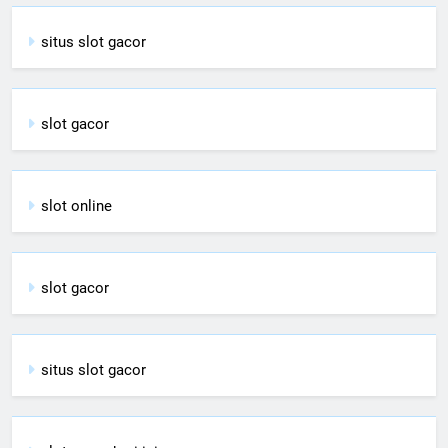
situs slot gacor
slot gacor
slot online
slot gacor
situs slot gacor