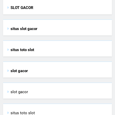
SLOT GACOR
situs slot gacor
situs toto slot
slot gacor
slot gacor
situs toto slot