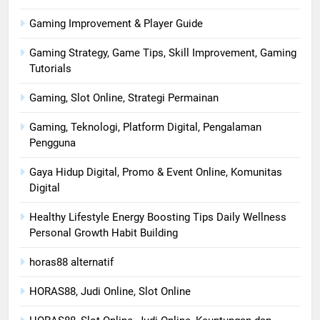
Gaming Improvement & Player Guide
Gaming Strategy, Game Tips, Skill Improvement, Gaming
Tutorials
Gaming, Slot Online, Strategi Permainan
Gaming, Teknologi, Platform Digital, Pengalaman
Pengguna
Gaya Hidup Digital, Promo & Event Online, Komunitas
Digital
Healthy Lifestyle Energy Boosting Tips Daily Wellness
Personal Growth Habit Building
horas88 alternatif
HORAS88, Judi Online, Slot Online