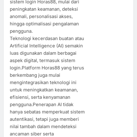
sistem login Horas88, mulai dari
peningkatan keamanan, deteksi
anomali, personalisasi akses,
hingga optimalisasi pengalaman
pengguna.
Teknologi kecerdasan buatan atau
Artificial Intelligence (AI) semakin
luas digunakan dalam berbagai
aspek digital, termasuk sistem
login.Platform Horas88 yang terus
berkembang juga mulai
mengintegrasikan teknologi ini
untuk meningkatkan keamanan,
efisiensi, serta kenyamanan
pengguna.Penerapan AI tidak
hanya sebatas memperkuat sistem
autentikasi, tetapi juga memberi
nilai tambah dalam mendeteksi
ancaman siber serta