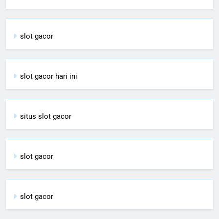
slot gacor
slot gacor hari ini
situs slot gacor
slot gacor
slot gacor