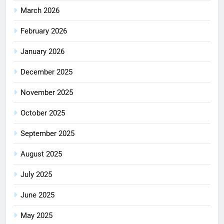
March 2026
February 2026
January 2026
December 2025
November 2025
October 2025
September 2025
August 2025
July 2025
June 2025
May 2025